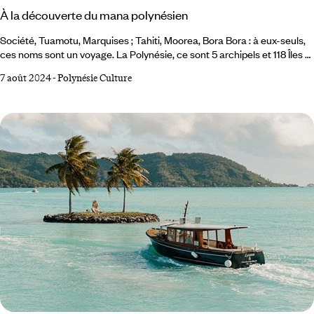
À la découverte du mana polynésien
Société, Tuamotu, Marquises ; Tahiti, Moorea, Bora Bora : à eux-seuls,
ces noms sont un voyage. La Polynésie, ce sont 5 archipels et 118 Îles et
atoll confettis posés entre ciel et mer au milieu du plus vaste océan de
7 août 2024
-
Polynésie Culture
la planète. La promesse de lagons turquoise ou céladon, de motu de
sable blanc, de récifs coraliens, loin du monde. Mais au-delà des eaux
limpides et de la sarabande de cocotiers, les îles vibrent du mana, une
énergie spirituelle vitale au cœur de la culture polynésienne.