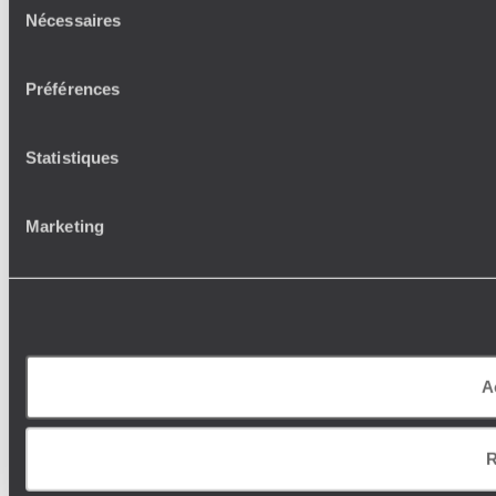
Nécessaires
du
consentement
Préférences
Statistiques
Marketing
A
R