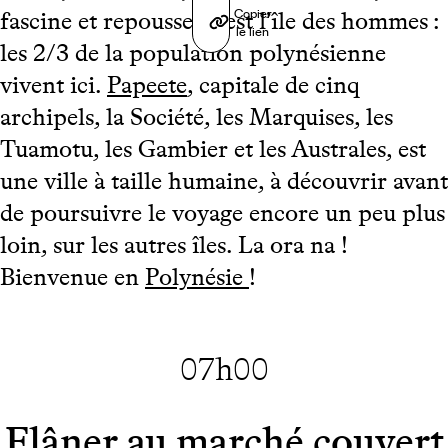
Copier
fascine et repousse. C’est l’île des hommes :
le lien
les 2/3 de la population polynésienne
vivent ici.
Papeete
, capitale de cinq
archipels, la Société, les Marquises, les
Tuamotu, les Gambier et les Australes, est
une ville à taille humaine, à découvrir avant
de poursuivre le voyage encore un peu plus
loin, sur les autres îles. La ora na !
Bienvenue en
Polynésie
!
07h00
Flâner au marché couvert