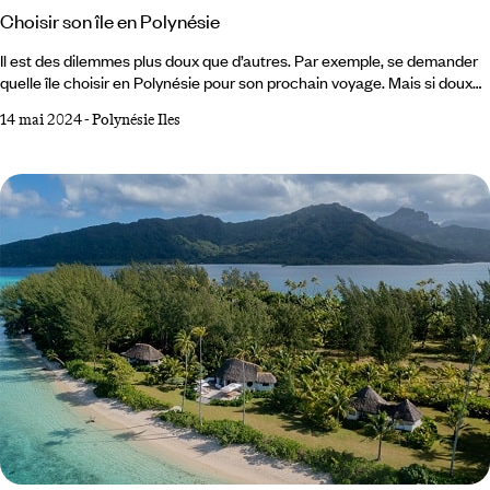
Choisir son île en Polynésie
Il est des dilemmes plus doux que d’autres. Par exemple, se demander
quelle île choisir en Polynésie pour son prochain voyage. Mais si doux
soit-il, un dilemme reste un dilemme ! Avec plus de 100 îles étendues
14 mai 2024
-
Polynésie Iles
sur plus de 2000 km, la Polynésie française est un trésor sans limite.
Des Australes aux Marquises en passant par les Tuamotu et l’archipel
de la Société, voici quelques pistes pour y voir presque aussi clair que
dans un lagon.