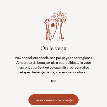
Où je veux
250 conseillers spécialisés par pays et par régions :
À 
Amoureux du beau jamais à court d’idées, ils vous
fran
inspirent et créent un voyage ultra-personnalisé :
suiven
étapes, hébergements, ateliers, rencontres…
Faites créer votre voyage