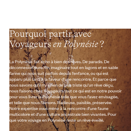
Pourquoi partir avec
Voyageurs
en Polynésie
?
La Polynésie fait écho à bien des rêves. De paradis. De
déconnexion pure. Un imaginaire tout en lagons et en sable
farine qui nous suit parfois depuis l’enfance, ou qui est
apparu plus tard, à la faveur d’une rencontre. Et parce que
nous savons qu’il n’y a rien de plus triste qu’un rêve déçu,
nous faisons chez Voyageurs tout ce qui est en notre pouvoir
pour vous livrer la Polynésie telle que vous l’avez envisagée,
et telle que nous l’aimons. Radieuse, paisible, préservée.
Notre expertise vous mène à la rencontre d’une faune
multicolore et d’une culture ancestrale bien vivantes. Pour
que votre voyage en Polynésie reste un rêve éveillé.