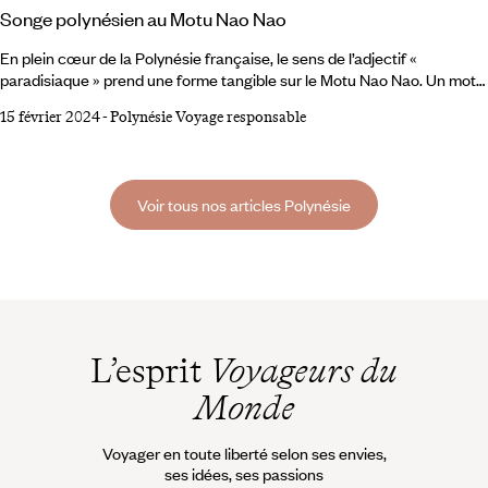
Songe polynésien au Motu Nao Nao
En plein cœur de la Polynésie française, le sens de l’adjectif «
paradisiaque » prend une forme tangible sur le Motu Nao Nao. Un motu
donc – mot tahitien désignant un îlot récifal – de vingt-cinq hectares,
15 février 2024
-
Polynésie Voyage responsable
perdu aux côtés de l’île Raiatea dans l’immensité bleue du Pacifique
Sud. Motu Nao Nao transcende les attentes, alliant l'impressionnant au
respect de l'environnement. L’îlot-privé se distingue par ses
installations éco-chic,
Voir tous nos articles Polynésie
L’esprit
Voyageurs du
Monde
Voyager en toute liberté selon ses envies,
ses idées, ses passions