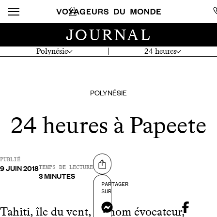
JOURNAL
Polynésie
24 heures
POLYNÉSIE
24 heures à Papeete
PUBLIÉ
9 JUIN 2018
Partager sur
TEMPS DE LECTURE
3 MINUTES
PARTAGER
SUR
Messenger
Tahiti, île du vent, au nom évocateur,