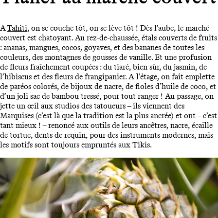
A
Tahiti
, on se couche tôt, on se lève tôt ! Dès l’aube, le marché
couvert est chatoyant. Au rez-de-chaussée, étals couverts de fruits
: ananas, mangues, cocos, goyaves, et des bananes de toutes les
couleurs, des montagnes de gousses de vanille. Et une profusion
de fleurs fraîchement coupées : du tiaré, bien sûr, du jasmin, de
l’hibiscus et des fleurs de frangipanier. A l’étage, on fait emplette
de paréos colorés, de bijoux de nacre, de fioles d’huile de coco, et
d’un joli sac de bambou tressé, pour tout ranger ! Au passage, on
jette un œil aux studios des tatoueurs – ils viennent des
Marquises (c’est là que la tradition est la plus ancrée) et ont – c’est
tant mieux ! – renoncé aux outils de leurs ancêtres, nacre, écaille
de tortue, dents de requin, pour des instruments modernes, mais
les motifs sont toujours empruntés aux Tikis.