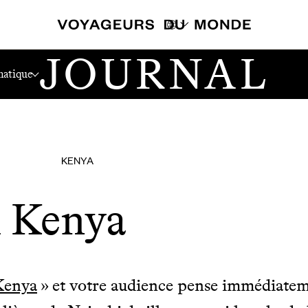
JOURNAL
atique
KENYA
u Kenya
Kenya
» et votre audience pense immédiate