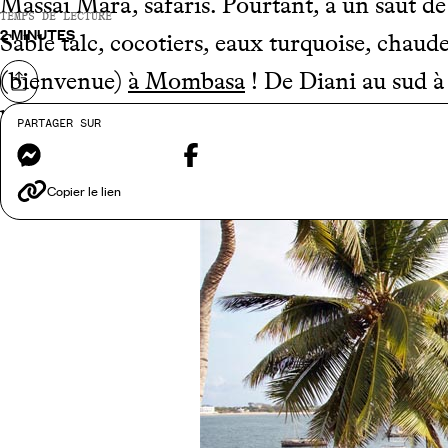
Massaï Mara, safaris. Pourtant, à un saut de 
TEMPS DE LECTURE
2 MINUTES
Sable talc, cocotiers, eaux turquoise, chaud
(bienvenue)
à Mombasa
! De Diani au sud à 
Partager sur
brodée de près de 150 kilomètres de ruban 
PARTAGER SUR
Messenger
Facebook
Copier le lien