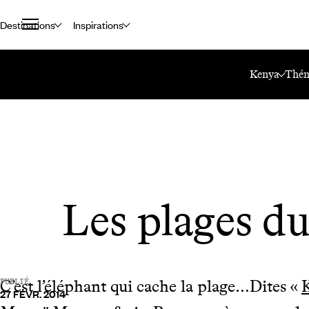
Destinations
Inspirations
Accueil
Le Mag Voyageurs
Les Plages Du Kenya
Kenya
Thém
Les plages d
C’est l’éléphant qui cache la plage…Dites «
PUBLIÉ
27 FÉVR. 2014