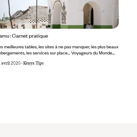
amu : Carnet pratique
s meilleures tables, les sites à ne pas manquer, les plus beaux
bergements, les services sur place... Voyageurs du Monde
us propose sa visite guidée de Lamu, Kenya. À VOIR - À
 avril 2020
-
Kenya Tips
IRE Fort de Shela À L’entrée du chenal, les dunes plongent
ns l’océan. Le fort, demeure privée d’inspiration omanaise, a
é construit là par Claudio Modola… en 2003. Pate Island L’île
rde les premiers vestiges de civilisation de la région.