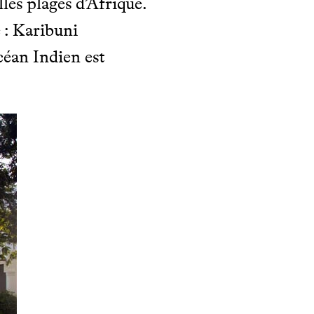
lles plages d’Afrique.
 : Karibuni
céan Indien est