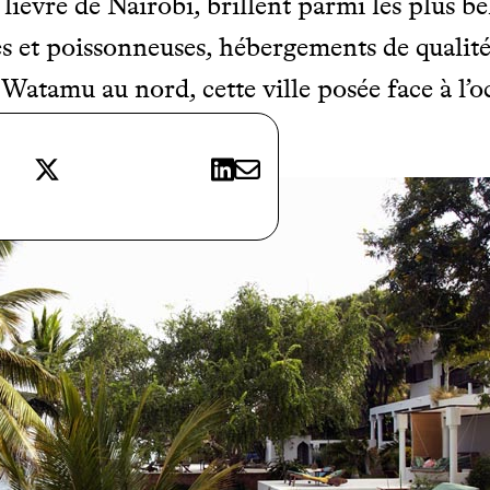
lièvre de Nairobi, brillent parmi les plus be
es et poissonneuses, hébergements de qualité
Watamu au nord, cette ville posée face à l’o
blanc.
X
LinkedIn
E-mail