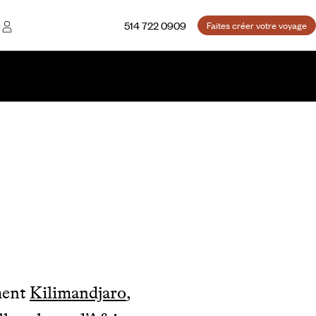
514 722 0909
Faites créer votre voyage
ment
Kilimandjaro
,