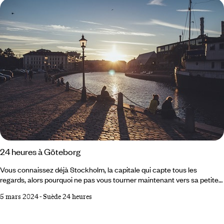
dépaysement de façon palpable, en même temps qu’il appréhende
l'immensité du territoire suédois.
24 heures à Göteborg
Vous connaissez déjà Stockholm, la capitale qui capte tous les
regards, alors pourquoi ne pas vous tourner maintenant vers sa petite
sœur de la côte ouest ? Celle qui est la deuxième ville du pays
5 mars 2024
-
Suède 24 heures
s'apparente à une Amsterdam scandinave avec ses canaux à la
hollandaise. Une cité accueillante, où se mêlent quartiers historiques et
branchés, et qui se distingue par son engagement écologique avant-