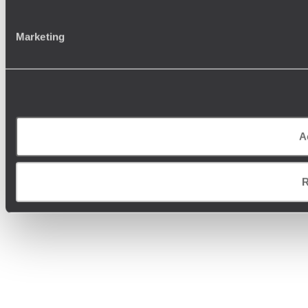
Marketing
A
R