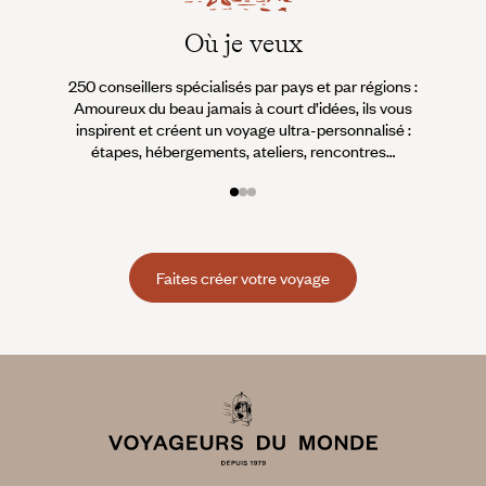
Où je veux
250 conseillers spécialisés par pays et par régions :
À 
Amoureux du beau jamais à court d’idées, ils vous
fran
inspirent et créent un voyage ultra-personnalisé :
suiven
étapes, hébergements, ateliers, rencontres…
Faites créer votre voyage