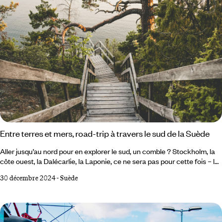
Entre terres et mers, road-trip à travers le sud de la Suède
Aller jusqu’au nord pour en explorer le sud, un comble ? Stockholm, la
côte ouest, la Dalécarlie, la Laponie, ce ne sera pas pour cette fois – la
Suède a bien des cordes à son arc. La partie méridionale de ce grand
30 décembre 2024
-
Suède
territoire emprunte à l’Europe centrale un climat plus doux ; à la mer du
Nord ses petites cabines colorées et des couchers de soleil en
technicolor ; à la mer Baltique son eau très peu salée et des traditions
de villégiature.