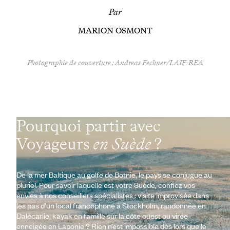
Par
MARION OSMONT
Photographie de couverture : Andreas Fechner/LAIF-REA
Pourquoi partir avec
Voyageurs
en Suède
?
De la mer Baltique au golfe de Botnie, le pays se conjugue au
pluriel. Pour savoir laquelle est votre Suède, confiez vos
envies à nos conseillers spécialistes : visite improvisée dans
les pas d’un local francophone à Stockholm, randonnée en
Dalécarlie, kayak en famille sur la côte ouest ou virée
enneigée en Laponie ? Rien n’est impossible dès lors que le