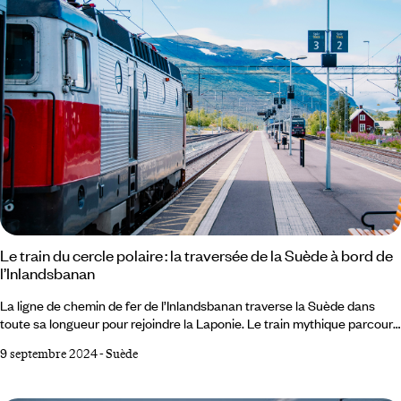
Le train du cercle polaire : la traversée de la Suède à bord de
l’Inlandsbanan
La ligne de chemin de fer de l’Inlandsbanan traverse la Suède dans
toute sa longueur pour rejoindre la Laponie. Le train mythique parcourt
des territoires aux étendues immenses sur près de 1300 kilomètres,
9 septembre 2024
-
Suède
fendant des paysages parmi les plus photogéniques du continent
européen, jusqu’à Gallivare, à 50 kilomètres au-dessus du cercle
polaire. Le voyageur qui accepte de prendre son temps y vit le