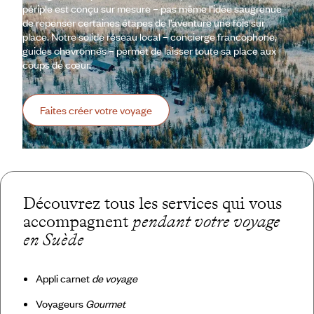
périple est conçu sur mesure – pas même l’idée saugrenue
de repenser certaines étapes de l’aventure une fois sur
place. Notre solide réseau local – concierge francophone,
guides chevronnés – permet de laisser toute sa place aux
coups de cœur.
Faites créer votre voyage
Découvrez tous les services qui vous
accompagnent
pendant votre voyage
en Suède
Appli carnet
de voyage
Voyageurs
Gourmet