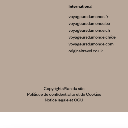
International
voyageursdumonde.fr
voyageursdumonde.be
voyageursdumonde.ch
voyageursdumonde.ch/de
voyageursdumonde.com
originaltravel.co.uk
Copyrights
Plan du site
Politique de confidentialité et de Cookies
Notice légale et CGU