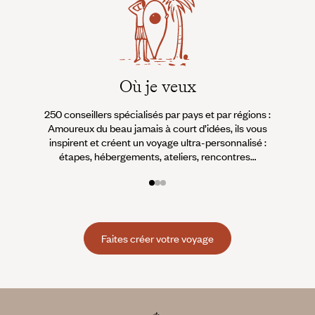
Où je veux
250 conseillers spécialisés par pays et par régions :
À 
Amoureux du beau jamais à court d’idées, ils vous
fran
inspirent et créent un voyage ultra-personnalisé :
suiven
étapes, hébergements, ateliers, rencontres…
Faites créer votre voyage