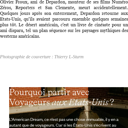
Olivier Froux, ami de Depardon, monteur de ses films Numéro
Zéros, Reporters et San Clemente, meurt accidentellement.
Quelques jours après son enterrement, Depardon retourne aux
Etats-Unis, qu’ils avaient parcouru ensemble quelques semaines
plus tôt. Le désert américain, c’est un livre de cinéaste pour un
ami disparu, tel un plan séquence sur les paysages mythiques des
westerns américains.
Photographie de couverture : Thierry L-Sturm
Pourquoi partir avec
Voyageurs
aux Etats-Unis
?
L’American Dream, ce n’est pas une chose immuable, il y en a
autant que de voyageurs. Car si les États-Unis s’écrivent au