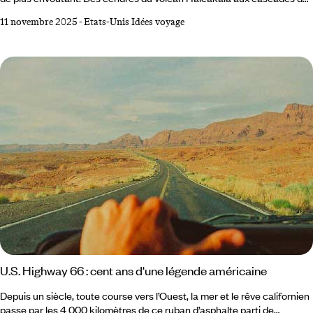
Hāna, des tortues d’Ho‘okipa aux surfeurs de Lahaina, l’île déploie un
11 novembre 2025
-
Etats-Unis Idées voyage
théâtre vivant où la nature semble improviser sa propre symphonie.
Entre mer, jungle et montagne, chaque recoin raconte une histoire,
chaque vent porte une légende. Voici les lieux à ne surtout pas
manquer pour saisir l’esprit de Maui, l’île qui fait battre le cœur de
l’archipel.
U.S. Highway 66 : cent ans d'une légende américaine
Depuis un siècle, toute course vers l’Ouest, la mer et le rêve californien
passe par les 4 000 kilomètres de ce ruban d’asphalte parti de