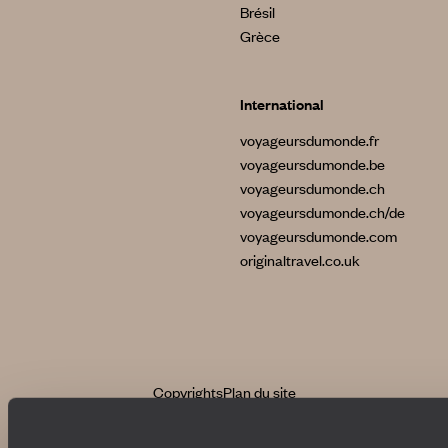
Brésil
Grèce
International
voyageursdumonde.fr
voyageursdumonde.be
voyageursdumonde.ch
voyageursdumonde.ch/de
voyageursdumonde.com
originaltravel.co.uk
Copyrights
Plan du site
Politique de confidentialité et de Cookies
Notice légale et CGU