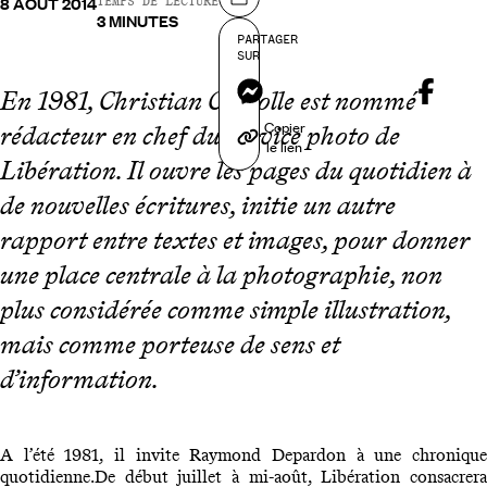
8 AOÛT 2014
Partager sur
TEMPS DE LECTURE
3 MINUTES
PARTAGER
SUR
Messenger
En 1981, Christian Caujolle est nommé
Copier
rédacteur en chef du service photo de
le lien
Libération. Il ouvre les pages du quotidien à
de nouvelles écritures, initie un autre
rapport entre textes et images, pour donner
une place centrale à la photographie, non
plus considérée comme simple illustration,
mais comme porteuse de sens et
d’information.
A l’été 1981, il invite Raymond Depardon à une chronique
quotidienne.De début juillet à mi-août, Libération consacrera