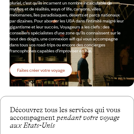
pluriel, c’est qu’ils incarnent un nombre incalculable de
mythes et de réalités, ways of life, canyons, villes
mélomanes, îles paradisiaques, déserts et parcs nationaux
par dizaines. Pour aborder les USA dans l’intimité malgré leur
gigantisme et leur succès, Voyageurs a les clefs : des
conseillers spécialistes d’une zone qu’ils connaissent sur le
bout des doigts, une connexion wifi qui vous accompagne
dans tous vos road-trips ou encore des concierges
francophones capables d’improviser en live.
Faites créer votre voyage
Découvrez tous les services qui vous
accompagnent
pendant votre voyage
aux Etats-Unis