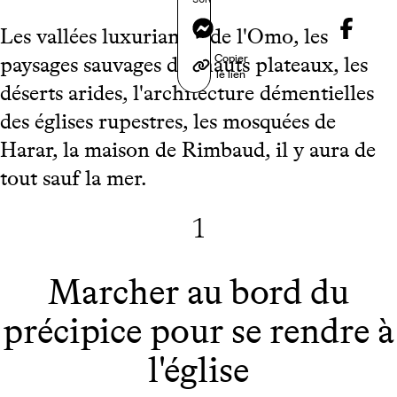
Messenger
Les vallées luxuriantes de l'Omo, les
Copier
paysages sauvages des hauts plateaux, les
le lien
déserts arides, l'architecture démentielles
des églises rupestres, les mosquées de
Harar, la maison de Rimbaud, il y aura de
tout sauf la mer.
1
Marcher au bord du
précipice pour se rendre à
l'église