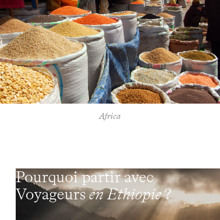
Africa
Pourquoi partir avec
Voyageurs
en Ethiopie
?