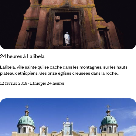
24 heures à Lalibela
Lalibela, ville sainte qui se cache dans les montagnes, sur les hauts
plateaux éthiopiens. Ses onze églises creusées dans la roche
composent une Jérusalem d’Afrique : au XIIème siècle, le roi Lalibela a
12 février 2018
-
Ethiopie 24 heures
fait construire ces églises après un voyage à Jérusalem, pour épargner
à ses sujets un long périple vers la Ville sainte. Le prodige architectural
est tel que l’on ne peut que croire à l’intervention divine contée par nos
hôtes, les prêtres de Lalibela :