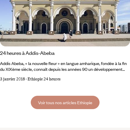
24 heures à Addis-Abeba
Addis Abeba, « la nouvelle fleur » en langue amharique, fondée à la fin
du XIXème siècle, connaît depuis les années 90 un développement
rapide – elle compte aujourd’hui 5 millions d’habitants, et abrite le siège
3 janvier 2018
-
Ethiopie 24 heures
de l’Union Africaine, et plus de 100 institutions internationales et
ambassades. Considérée comme la capitale de l’Afrique, elle exalte
toujours le parfum des hauts plateaux d’Ethiopie, entre collines
verdoyantes et petits quartiers aux airs de village.
Voir tous nos articles Ethiopie