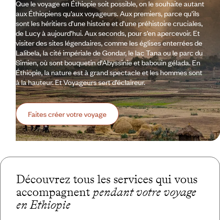
Que le voyage en Éthiopie soit possible, on le souhaite autant
aux Éthiopiens qu’aux voyageurs. Aux premiers, parce qu’ils
sont les héritiers d’une histoire et d’une préhistoire cruciales,
de Lucy à aujourd’hui. Aux seconds, pour s’en apercevoir. Et
visiter des sites légendaires, comme les églises enterrées de
Lalibela, la cité impériale de Gondar, le lac Tana ou le parc du
Simien, où sont bouquetin d’Abyssinie et babouin gélada. En
Éthiopie, la nature est à grand spectacle et les hommes sont
à la hauteur. Et Voyageurs sert d’éclaireur.
Faites créer votre voyage
Découvrez tous les services qui vous
accompagnent
pendant votre voyage
en Ethiopie