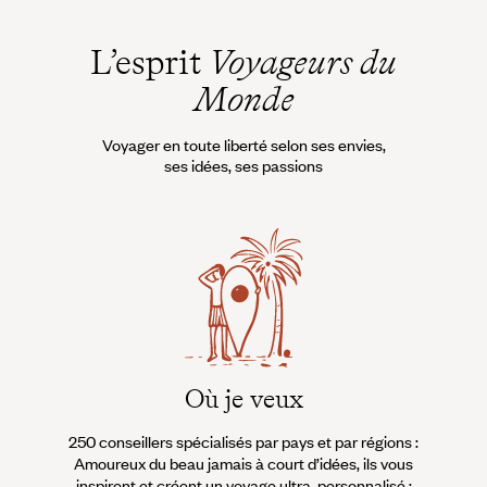
L’esprit
Voyageurs du
Monde
Voyager en toute liberté selon ses envies,
ses idées, ses passions
Où je veux
250 conseillers spécialisés par pays et par régions :
À 
Amoureux du beau jamais à court d’idées, ils vous
fran
inspirent et créent un voyage ultra-personnalisé :
suiven