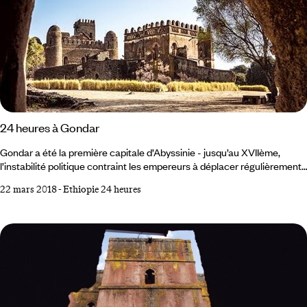
24 heures à Gondar
Gondar a été la première capitale d’Abyssinie - jusqu’au XVIIème,
l’instabilité politique contraint les empereurs à déplacer régulièrement
leurs campements - le château de Fasil, empereur de 1632 à 1667, y
22 mars 2018
-
Ethiopie 24 heures
expose fièrement ses glorieux vestiges. 06h00 Dans cette ville
pieuse, il faut se lever tôt pour observer, dans l’air piquant du petit
matin, les foules d’hommes, de femmes et d’enfants, emmaillotés de
cotonnades blanches, en chemin vers l’église.