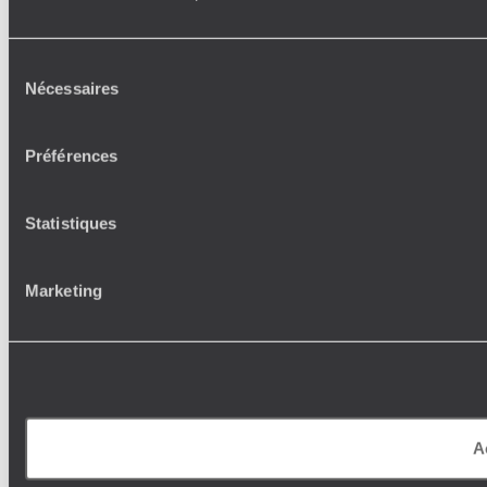
Sélection
Nécessaires
du
consentement
Préférences
Statistiques
Marketing
A