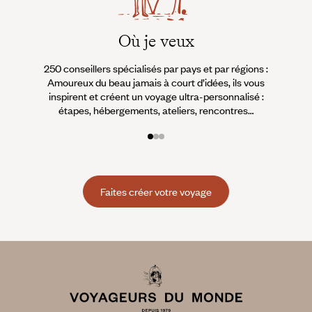
Où je veux
250 conseillers spécialisés par pays et par régions :
À 
Amoureux du beau jamais à court d’idées, ils vous
fran
inspirent et créent un voyage ultra-personnalisé :
suiven
étapes, hébergements, ateliers, rencontres…
Faites créer votre voyage