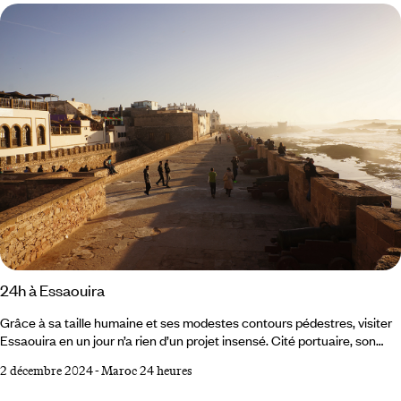
impacté ? Y a-t-il des avantages à visiter le pays à cette période ?
24h à Essaouira
Grâce à sa taille humaine et ses modestes contours pédestres, visiter
Essaouira en un jour n’a rien d’un projet insensé. Cité portuaire, son
cœur bat au rythme de l’océan et du ballet immuable des barques
2 décembre 2024
-
Maroc 24 heures
bleues sillonnant sa rade. Du vent, du grand large, de la houle, il en est
aussi question dans la pratique du kitesurf. Essaouira en est l’un des