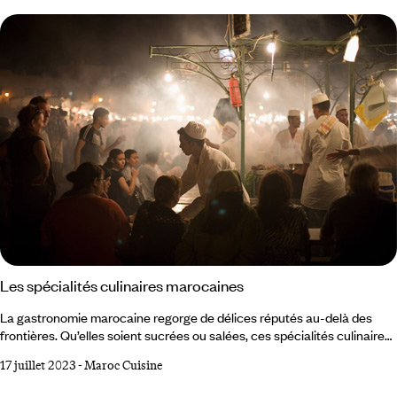
hauts lieux en Afrique du Nord. Essayez ! L’ancienne Mogador offre ce
que le Maroc a de meilleur :
Les spécialités culinaires marocaines
La gastronomie marocaine regorge de délices réputés au-delà des
frontières. Qu’elles soient sucrées ou salées, ces spécialités culinaires
gourmandes et conviviales racontent l’histoire d’un pays empreint
17 juillet 2023
-
Maroc Cuisine
d’hospitalité et d’une histoire riche, aux héritages multiples.
Emblématique de la culture arabe au sens large, cette cuisine faite