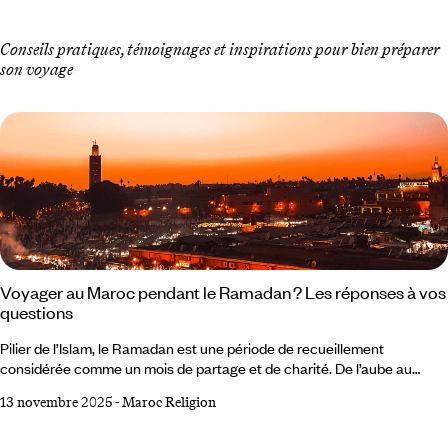
Conseils pratiques, témoignages et inspirations pour bien préparer
son voyage
Voyager au Maroc pendant le Ramadan ? Les réponses à vos
questions
Pilier de l’Islam, le Ramadan est une période de recueillement
considérée comme un mois de partage et de charité. De l’aube au
coucher du soleil, les musulmans qui le pratiquent s’abstiennent de
13 novembre 2025
-
Maroc Religion
manger, boire ou fumer. C’est aussi un moment empreint de joie et de
ferveur, en particulier en soirée. Le quotidien sur place est-il fortement