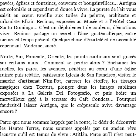
pavées, églises et fontaines, couvents et bougainvillées… Antigua
est coloniale et cependant si douce à vivre. La pureté de l’air vous
saisit au cœur. Pareille aux toiles du peintre, architecte et
urbaniste Efrain Recinos, exposées au Musée et à l’Hôtel Casa
Santo Domingo… C’est un déploiement de couleurs, d’émotions
vives. Recinos partage un secret : l’âme guatémaltèque, entre
racines et temps présent. Quelque chose d’écartelé et de rassemblé
cependant. Moderne, ancré.
Norte, Sur, Poniente, Oriente, les points cardinaux sont gravés
sur certains murs… Comment se perdre alors ? Enchainer les
ruelles, les parcs, les avenues, pénétrer au cœur d’une église
ruinée puis rebâtie, saisissante Iglesia de San Francisco, visiter le
marché d’artisanat Nim-Pot, caresser les étoffes, les tissages
magiques chez Textura, plonger dans les images sublimes
exposées à La Galeria Del Fotografio, et puis boire un
merveilleux
café
à la terrasse du Café Condesa… Pourquoi
faudrait-il laisser Antigua, que le crépuscule avive davantage
encore ?
Parce que nous sommes happés par la route, le désir de découvrir
les Hautes Terres, nous sommes appelés par un ancien rêve
lacustre qu’il est temps de vivre : Atitlán. Parce qu’il n’est peut-