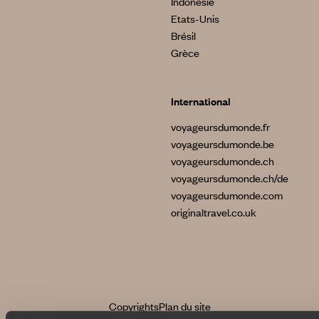
Indonésie
Etats-Unis
Brésil
Grèce
International
voyageursdumonde.fr
voyageursdumonde.be
voyageursdumonde.ch
voyageursdumonde.ch/de
voyageursdumonde.com
originaltravel.co.uk
Copyrights
Plan du site