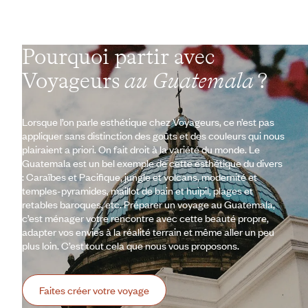
Pourquoi partir avec
Voyageurs
au Guatemala
?
Lorsque l’on parle esthétique chez Voyageurs, ce n’est pas
appliquer sans distinction des goûts et des couleurs qui nous
plairaient a priori. On fait droit à la variété du monde. Le
Guatemala est un bel exemple de cette esthétique du divers
: Caraïbes et Pacifique, jungle et volcans, modernité et
temples-pyramides, maillot de bain et huipil, plages et
retables baroques, etc. Préparer un voyage au Guatemala,
c’est ménager votre rencontre avec cette beauté propre,
adapter vos envies à la réalité terrain et même aller un peu
plus loin. C’est tout cela que nous vous proposons.
Faites créer votre voyage