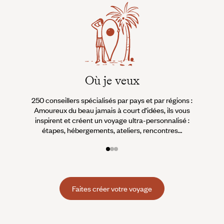
Où je veux
250 conseillers spécialisés par pays et par régions :
À 
Amoureux du beau jamais à court d’idées, ils vous
fran
inspirent et créent un voyage ultra-personnalisé :
suiven
étapes, hébergements, ateliers, rencontres…
Faites créer votre voyage