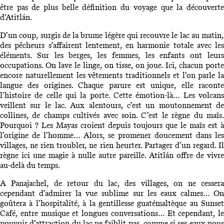
être pas de plus belle définition du voyage que la découverte
d’Atitlán.
D’un coup, surgis de la brume légère qui recouvre le lac au matin,
des pêcheurs s’affairent lentement, en harmonie totale avec les
éléments. Sur les berges, les femmes, les enfants ont leurs
occupations. On lave le linge, on tisse, on joue. Ici, chacun porte
encore naturellement les vêtements traditionnels et l’on parle la
langue des origines. Chaque parure est unique, elle raconte
l’histoire de celle qui la porte. Cette émotion-là… Les volcans
veillent sur le lac. Aux alentours, c’est un moutonnement de
collines, de champs cultivés avec soin. C’est le règne du maïs.
Pourquoi ? Les Mayas croient depuis toujours que le maïs est à
l’origine de l’homme… Alors, se promener doucement dans les
villages, ne rien troubler, ne rien heurter. Partager d’un regard. Il
règne ici une magie à nulle autre pareille. Atitlán offre de vivre
au-delà du temps.
A Panajachel, de retour du lac, des villages, on ne cessera
cependant d’admirer la vue sublime sur les eaux calmes… On
goûtera à l’hospitalité, à la gentillesse guatémaltèque au Sunset
Café, entre musique et longues conversations… Et cependant, le
pouvoir d’attraction du lac ne faiblit pas, comme si ses eaux nous