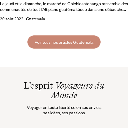
Le jeudi et le dimanche, le marché de Chichicastenango rassemble des
communautés de tout l’Altiplano guatémaltèque dans une débauche
de couleurs et une marée de marchandises. Lors d’un voyage au
29 août 2022
-
Guatemala
Guatemala, on ne peut ignorer cette manifestation qui reflète à la fois
des savoir-faire et un art de vivre. Qui est aussi l’occasion de
concentrer autour de l’église Saint Thomas et de son soubassement
maya un certain climat spirituel.
Voir tous nos articles Guatemala
L’esprit
Voyageurs du
Monde
Voyager en toute liberté selon ses envies,
ses idées, ses passions