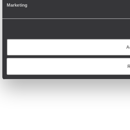
Marketing
A
R