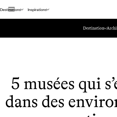
Destinations
Inspirations
Accueil
Le Mag Voyageurs
5 Musées Qui S’exposent Dans Des Envi
Destination
Archi
5 musées qui s
dans des envir