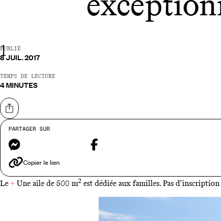
exception
1
PUBLIÉ
8 JUIL. 2017
TEMPS DE LECTURE
4 MINUTES
Partager sur
PARTAGER SUR
A 30 kilomètres au nord de Copenhague, sur une falaise dominant l
Messenger
Facebook
conduisant à des salles conçues dans des jeux de matières – marbre,
vitrées avec vue sur la Baltique - à couper le souffle ! La nature e
Copier le lien
mer. On peut courir, dévaler le jardin en pente, et se baigner !
2
Le
+
Une aile de 500 m
est dédiée aux familles. Pas d’inscription 