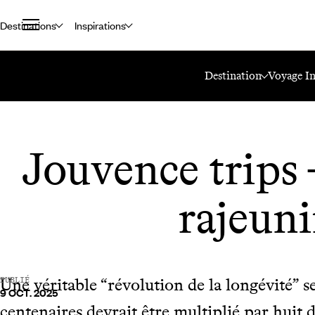
Destinations
Inspirations
Accueil
Le Mag Voyageurs
Jouvence Trips - Partir Et Rajeunir
Destination
Voyage In
Jouvence trips -
rajeuni
Une véritable “révolution de la longévité” s
PUBLIÉ
9 OCT. 2025
centenaires devrait être multiplié par huit 