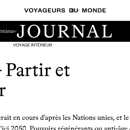
JOURNAL
térieur
VOYAGE INTÉRIEUR
 Partir et
r
erait en cours d’après les Nations unies, et 
d’ici 2050. Pouvoirs régénérants ou anti-âge 