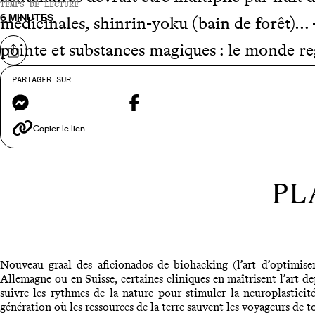
TEMPS DE LECTURE
6 MINUTES
médicinales, shinrin-yoku (bain de forêt)…
pointe et substances magiques : le monde reg
Partager sur
vieillir peut attendre, profitons-en pour vo
PARTAGER SUR
Messenger
Facebook
Copier le lien
PL
Nouveau graal des aficionados de biohacking (l’art d’optimiser
Allemagne ou en Suisse, certaines cliniques en maîtrisent l’art de
suivre les rythmes de la nature pour stimuler la neuroplastici
génération où les ressources de la terre sauvent les voyageurs de t