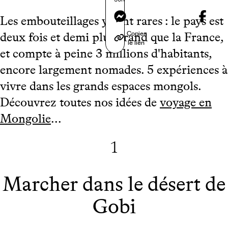
Messenger
Les embouteillages y sont rares : le pays est
Copier
deux fois et demi plus grand que la France,
le lien
et compte à peine 3 millions d'habitants,
encore largement nomades. 5 expériences à
vivre dans les grands espaces mongols.
Découvrez toutes nos idées de
voyage en
Mongolie
...
1
Marcher dans le désert de
Gobi