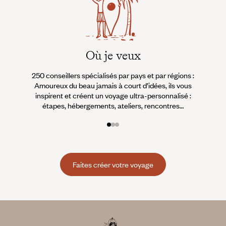
Où je veux
250 conseillers spécialisés par pays et par régions :
À 
Amoureux du beau jamais à court d’idées, ils vous
fran
inspirent et créent un voyage ultra-personnalisé :
suiven
étapes, hébergements, ateliers, rencontres…
Faites créer votre voyage