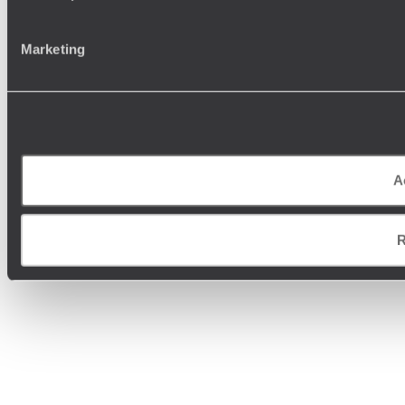
Marketing
A
R