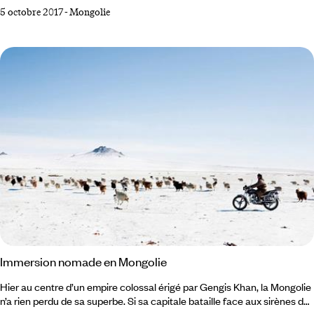
grand nombre est menacé. nos conseillers spécialistes vous livrent 5
5 octobre 2017
-
Mongolie
idées d'expériences à vivre en Mongolie avant qu'il ne soit trop tard. 1
Admirer un spectacle de Uran Nugaralt Uran Nugaralt, en mongol, cela
veut dire « flexion artistique ». On connaît mieux cet art unique sous
l'expression de « contorsion mongole ».
Immersion nomade en Mongolie
Hier au centre d’un empire colossal érigé par Gengis Khan, la Mongolie
n’a rien perdu de sa superbe. Si sa capitale bataille face aux sirènes de