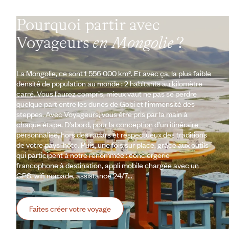
Pourquoi partir avec
Voyageurs
en Mongolie
?
La Mongolie, ce sont 1 556 000 km². Et avec ça, la plus faible
densité de population au monde : 2 habitants au kilomètre
carré. Vous l’aurez compris, mieux vaut ne pas se perdre
quelque part entre les dunes de Gobi et l’immensité des
steppes. Avec Voyageurs, vous être pris par la main à
chaque étape. D’abord, pour la conception d’un itinéraire
personnalisé, hors des radars et respectueux des traditions
de votre pays-hôte. Puis, une fois sur place, grâce aux outils
qui participent à notre renommée : conciergerie
francophone à destination, appli mobile chargée avec un
GPS, wifi nomade, assistance 24/7…
Faites créer votre voyage