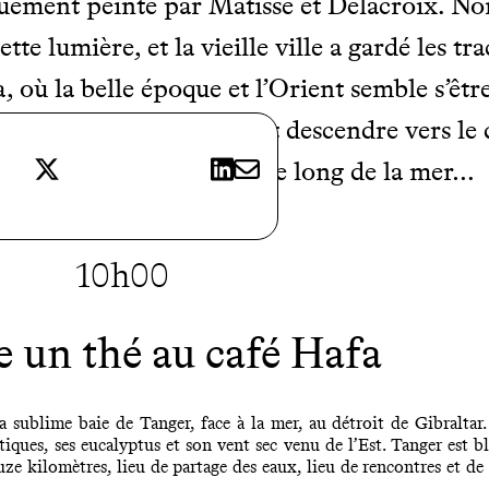
iquement peinte par Matisse et Delacroix. N
e lumière, et la vieille ville a gardé les tra
, où la belle époque et l’Orient semble s’être
lle, traverser la médina et descendre vers le 
X
LinkedIn
E-mail
 journée par une balade le long de la mer…
10h00
 un thé au café Hafa
la sublime baie de Tanger, face à la mer, au détroit de Gibraltar
tiques, ses eucalyptus et son vent sec venu de l’Est. Tanger est b
uze kilomètres, lieu de partage des eaux, lieu de rencontres et de