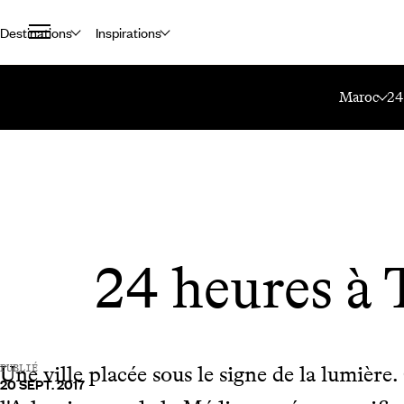
Destinations
Inspirations
Accueil
Le Mag Voyageurs
24 Heures À Tanger
Maroc
24
24 heures à 
Une ville placée sous le signe de la lumière. 
PUBLIÉ
20 SEPT. 2017