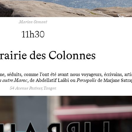
Marion Osmont
11h30
brairie des Colonnes
rme, séduits, comme l’ont été avant nous voyageurs, écrivains, a
n autre Maroc
, de Abdellatif Laâbi ou
Persepolis
de Marjane Satrap
54 Avenue Pasteur, Tanger.