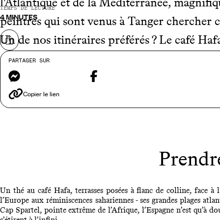
l'Atlantique et de la Méditerranée, magnif
TEMPS DE LECTURE
4 MINUTES
peintres qui sont venus à Tanger chercher cett
Un de nos itinéraires préférés ? Le café Hafa
Partager sur
direction la Kasbah sur les hauteurs de la vi
PARTAGER SUR
Messenger
Facebook
Socco et du Grand-Socco, enfin terminer la
Copier le lien
Prendre
Un thé au café Hafa, terrasses posées à flanc de colline, face à 
l’Europe aux réminiscences sahariennes - ses grandes plages atlan
Cap Spartel, pointe extrême de l’Afrique, l’Espagne n’est qu’à do
s’étirent à l’infini.