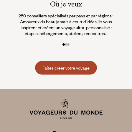
Où je veux
250 conseillers spécialisés par pays et par régions :
À 
Amoureux du beau jamais à court d’idées, ils vous
fran
inspirent et créent un voyage ultra-personnalisé :
suiven
étapes, hébergements, ateliers, rencontres…
Faites créer votre voyage