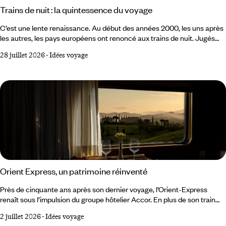
Trains de nuit : la quintessence du voyage
C’est une lente renaissance. Au début des années 2000, les uns après
les autres, les pays européens ont renoncé aux trains de nuit. Jugés
trop coûteux, trop lents, inadaptés à la concurrence de l’avion low cost
28 juillet 2026
-
Idées voyage
et du TGV, ils semblaient condamnés à disparaître. Dans l’imaginaire
collectif, le train de nuit appartenait à un temps révolu. Mais le
mouvement s’est inversé et il apparaît aujourd’hui comme le moyen de
transport le plus adapté aux enjeux de mobilité actuels et futurs.
Orient Express, un patrimoine réinventé
Près de cinquante ans après son dernier voyage, l’Orient-Express
renaît sous l’impulsion du groupe hôtelier Accor. En plus de son train
historique, la marque éponyme déploie un univers qui s’étend
2 juillet 2026
-
Idées voyage
désormais aux hôtels et à la mer, avec une même ambition : faire du