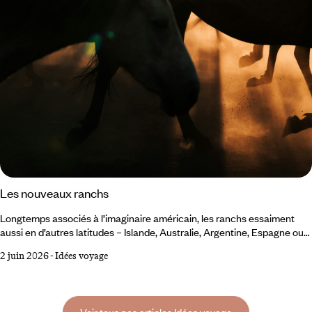
Les nouveaux ranchs
Longtemps associés à l’imaginaire américain, les ranchs essaiment
aussi en d’autres latitudes – Islande, Australie, Argentine, Espagne ou
en France. Ces nouvelles adresses réinterprètent l’héritage rural dans
2 juin 2026
-
Idées voyage
des zones peu densément habitées, où la nature domine et où l’activité
humaine se fait discrète. Autant de destinations que nous avons
parcourues pour sélectionner quelques-uns de ces nouveaux ranchs,
parmi les plus singuliers.