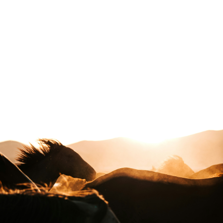
voyage un art de vivre, patrimonial, guidé par la volonté de redonner
toute sa place à la notion de voyage au long-cours. Il existe peu de
noms capables, à eux seuls, de convoquer un imaginaire universel.