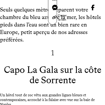
Messenger
Seuls quelques mètres séparent votre
Copier
chambre du bleu azur de la mer, les hôtels
le lien
pieds dans l’eau sont un bien rare en
Europe, petit aperçu de nos adresses
préférées.
1
Capo La Gala sur la côte
de Sorrente
Un hôtel tout de roc vêtu aux grandes lignes bleues et
contemporaines, accroché à la falaise avec vue sur la baie de
Naples
.