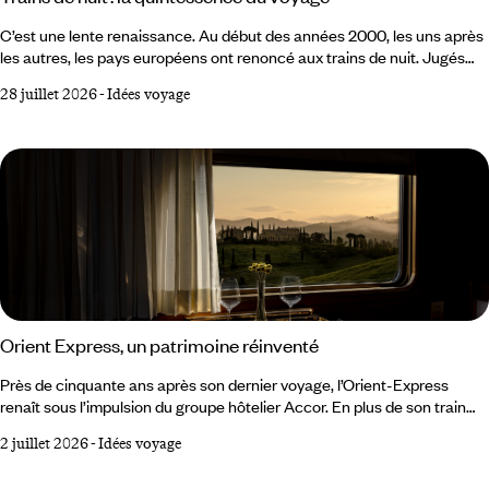
C’est une lente renaissance. Au début des années 2000, les uns après
les autres, les pays européens ont renoncé aux trains de nuit. Jugés
trop coûteux, trop lents, inadaptés à la concurrence de l’avion low cost
28 juillet 2026
-
Idées voyage
et du TGV, ils semblaient condamnés à disparaître. Dans l’imaginaire
collectif, le train de nuit appartenait à un temps révolu. Mais le
mouvement s’est inversé et il apparaît aujourd’hui comme le moyen de
transport le plus adapté aux enjeux de mobilité actuels et futurs.
Orient Express, un patrimoine réinventé
Près de cinquante ans après son dernier voyage, l’Orient-Express
renaît sous l’impulsion du groupe hôtelier Accor. En plus de son train
historique, la marque éponyme déploie un univers qui s’étend
2 juillet 2026
-
Idées voyage
désormais aux hôtels et à la mer, avec une même ambition : faire du
voyage un art de vivre, patrimonial, guidé par la volonté de redonner