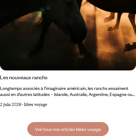
Les nouveaux ranchs
Longtemps associés à l’imaginaire américain, les ranchs essaiment
aussi en d’autres latitudes – Islande, Australie, Argentine, Espagne ou
en France. Ces nouvelles adresses réinterprètent l’héritage rural dans
2 juin 2026
-
Idées voyage
des zones peu densément habitées, où la nature domine et où l’activité
humaine se fait discrète. Autant de destinations que nous avons
parcourues pour sélectionner quelques-uns de ces nouveaux ranchs,
parmi les plus singuliers.
Voir tous nos articles Idées voyage