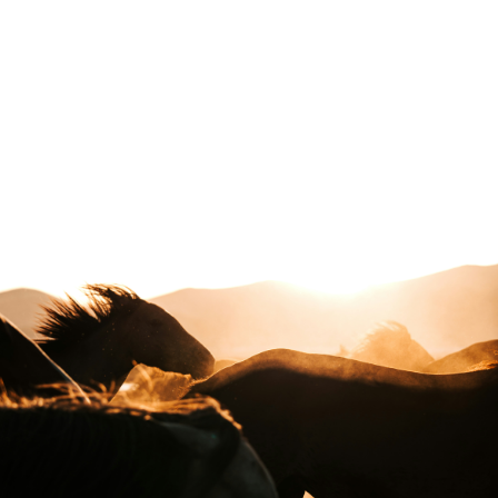
toute sa place à la notion de voyage au long-cours. Il existe peu de
noms capables, à eux seuls, de convoquer un imaginaire universel.