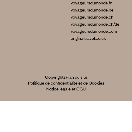
voyageursdumonde.fr
voyageursdumonde.be
voyageursdumonde.ch
voyageursdumonde.ch/de
voyageursdumonde.com
originaltravel.co.uk
Copyrights
Plan du site
Politique de confidentialité et de Cookies
Notice légale et CGU