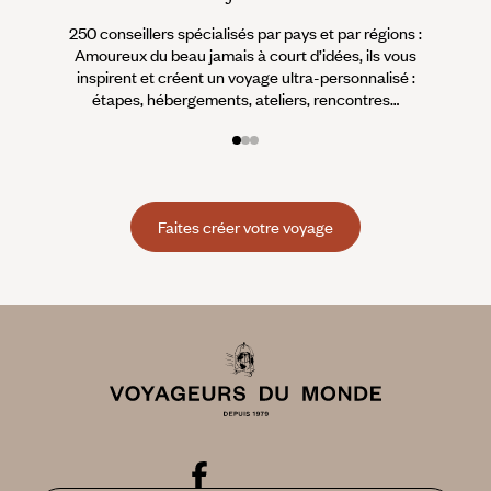
250 conseillers spécialisés par pays et par régions :
À 
Amoureux du beau jamais à court d’idées, ils vous
fran
inspirent et créent un voyage ultra-personnalisé :
suiven
étapes, hébergements, ateliers, rencontres…
Faites créer votre voyage