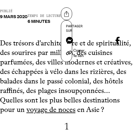
PUBLIÉ
9 MARS 2020
Partager sur
TEMPS DE LECTURE
6 MINUTES
PARTAGER
SUR
Messenger
Des trésors d’architecture et de spiritualité,
Copier
des sourires par milliers, des cuisines
le lien
parfumées, des villes modernes et créatives,
des échappées à vélo dans les rizières, des
balades dans le passé colonial, des hôtels
raffinés, des plages insoupçonnées…
Quelles sont les plus belles destinations
pour un
voyage de noces
en Asie ?
1