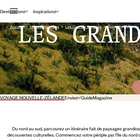
Destinations
Inspirations
LES GRAN
Accueil
Idées De Voyage
Les Grands Voyages
Nouvelle-Zélande
VOYAGE NOUVELLE-ZÉLANDE
Envies
Guide
Magazine
Du nord au sud, parcourez un itinéraire fait de paysages grandios
découvertes culturelles. Commencez votre périple par l’île du nor