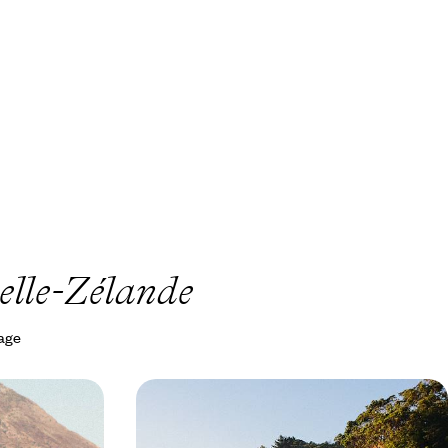
elle-Zélande
yage
re - Le grand
Nouvelle-Zélande et Îles Cook - Au
de
bout du monde… le paradis !