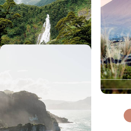
Du lac de Rotorua aux volcans de Whakapapa,
De mai à octobre
de Fox Glacier au parc Fiordland : à chaque
paysages néo-zél
escale, des paysages spectaculaires
17 jours, de 5900 à 8000 $ CA
17 jours, de 7200
L'Océanie grand format - Panoramas
d'Australie et de Nouvelle-Zélande
Sydney, Brisbane et l'archipel des Whitsundays
en Australie ; les highlights de l’Île du Sud en
Nouvelle-Zélande – the best of both worlds
24 jours, de 11900 à 14600 $ CA