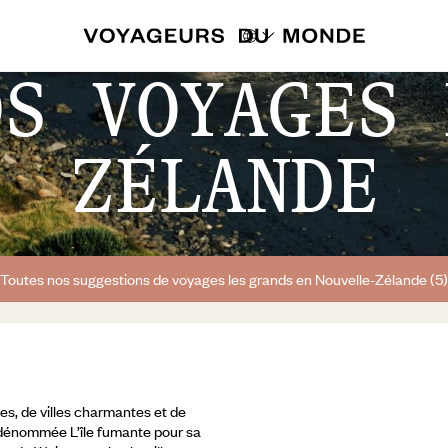
DS VOYAGES 
ZÉLANDE
Toutes nos suggestions de voyages les grands en Nouvelle-Zélande (5)
es, de villes charmantes et de
d dénommée L’île fumante pour sa