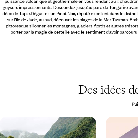
puissance volcanique et géothermale en vous rendant au « chaudron 
geysers impressionnants. Descendez jusqu’au parc de Tongariro avant d
déco de Tapie.Dégustez un Pinot Noir, réputé excellent dans le distri
sur l’île de Jade, au sud, découvrir les plages de la Mer Tasman. Em
pittoresque sillonner les montagnes,
glaciers, fjords et autres tréso
porter par la magie de cette île avec le sentiment d’avoir parcour
Des idées d
Pui
D’Auckland à Queenstown - La
Contraste Pa
Nouvelle-Zélande grandeur nature
Nouvelle-Zél