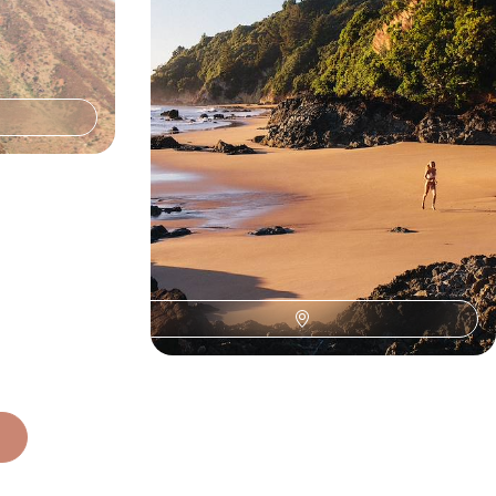
, un périple
Au fil de l'eau, vivre pleinement le monde kiwi
te de la
avant de s’envoler pour une parenthèse
enchantée aux Îles Cook
19 jours, de 11000 à 13200 $ CA