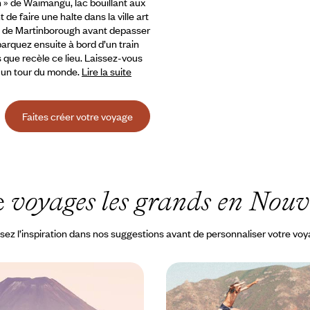
» de Waimangu, lac bouillant aux
e faire une halte dans la ville art
ct de Martinborough avant depasser
barquez ensuite à bord d’un train
rs que recèle ce lieu. Laissez-vous
u un tour du monde.
Lire la suite
Faites créer votre voyage
e
voyages les grands en Nouv
sez l’inspiration dans nos suggestions avant de personnaliser votre vo
cifique - De la
À deux, d'une île à l'aut
ande aux îles Fidji
tour de Nouvelle-Zélan