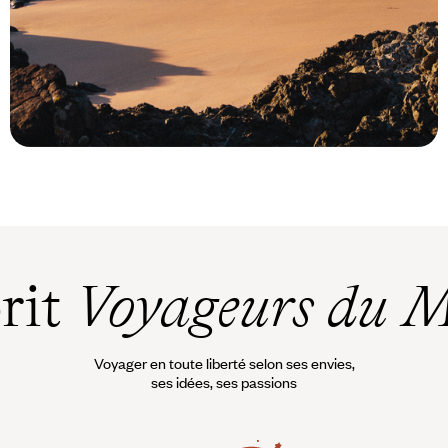
Le Mag
Nouvelle-Zélande : Île du Nord vs.
Île du Sud
prit
Voyageurs du 
Voyager en toute liberté selon ses envies,
ses idées, ses passions