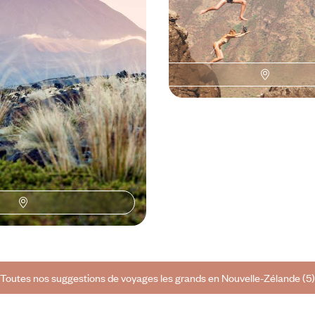
, associer la puissance des
Du sud au nord, main dans la main
andais à la caresse des îles Fidji
XXL pour ne pas perdre une miet
Nouvelle-Zélande
 à 9200 $ CA
22 jours, de 8800 à 11400 $ CA
Toutes nos suggestions de voyages les grands en Nouvelle-Zélande (5)