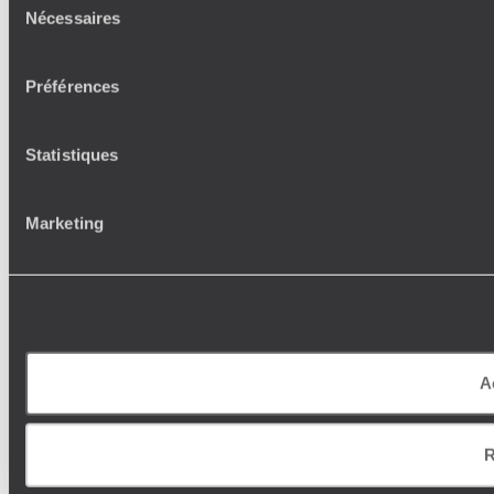
Nécessaires
du
consentement
Préférences
Statistiques
Marketing
A
R