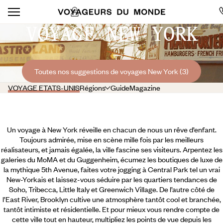
VOYAGE NEW YORK
Toutes nos suggestions de voyages New York (3)
VOYAGE ETATS-UNIS
Régions
Guide
Magazine
Un voyage à New York réveille en chacun de nous un rêve d’enfant.
Toujours admirée, mise en scène mille fois par les meilleurs
réalisateurs, et jamais égalée, la ville fascine ses visiteurs. Arpentez les
galeries du MoMA et du Guggenheim, écumez les boutiques de luxe de
la mythique 5th Avenue, faites votre jogging à Central Park tel un vrai
New-Yorkais et laissez-vous séduire par les quartiers tendances de
Soho, Tribecca, Little Italy et Greenwich Village. De l’autre côté de
l’East River, Brooklyn cultive une atmosphère tantôt cool et branchée,
tantôt intimiste et résidentielle. Et pour mieux vous rendre compte de
cette ville tout en hauteur,
multipliez les points de vue depuis les