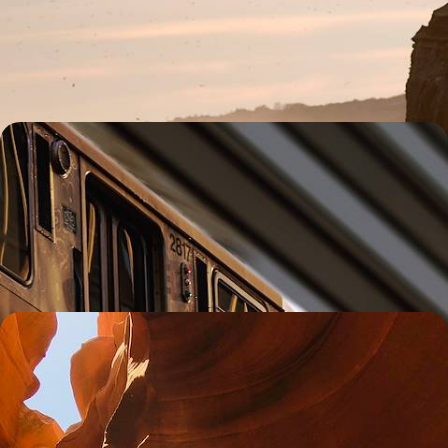
Vivre comme un vrai New Yorkais en combinant l’effervescence de
Manhattan et l’air marin des Hamptons
8 jours, de 4000 à 5100 $ CA
Boston, NYC, Philadelphie, Washington - L'Est
américain en train
Rallier en train quatre villes phares de l'East Coast, piliers de l'histoire
et de la culture américaines d'hier et d'aujourd'hui
10 jours, de 4800 à 6000 $ CA
États-Unis, Australie, Bali - Un été mémorable en
famille
Le temps d'un été, offrir l'inoubliable à votre tribu : un mois de tour du
monde à travers trois pays et trois continents
34 jours, de 12500 à 15200 $ CA