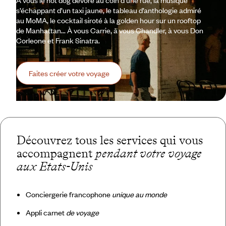
À vous le hot dog dévoré au coin d’une rue, la musique
s’échappant d’un taxi jaune, le tableau d’anthologie admiré
au MoMA, le cocktail siroté à la golden hour sur un rooftop
de Manhattan... À vous Carrie, à vous Chandler, à vous Don
Corleone et Frank Sinatra.
Faites créer votre voyage
Découvrez tous les services qui vous
accompagnent
pendant votre voyage
aux Etats-Unis
Conciergerie francophone
unique au monde
Appli carnet
de voyage