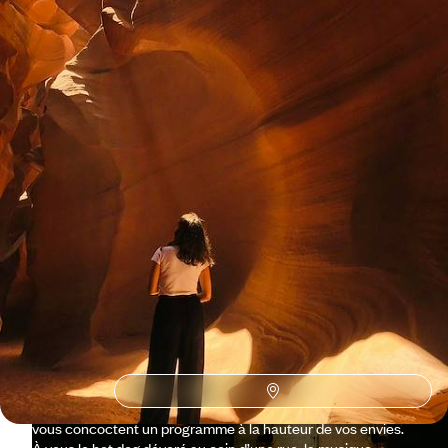
Toutes nos suggestions de voyages New York (3)
Pourquoi partir avec
Voyageurs
à New York
?
Pour tout le monde, New York est un mythe. Petits et grands,
familles et lovers, aficionados et novices. Si vous l’avez
imaginée dans tant de rêves, nos spécialistes – conseillers,
guides et concierges hors pair – eux, la connaissent sur le
bout des doigts. De Central Park à Brooklyn, du Bronx à
Greenwich Village, de Harlem aux rives de l’Hudson River, ils
vous concoctent un programme à la hauteur de vos envies.