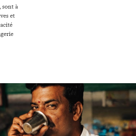
 sont à
ves et
acité
agerie