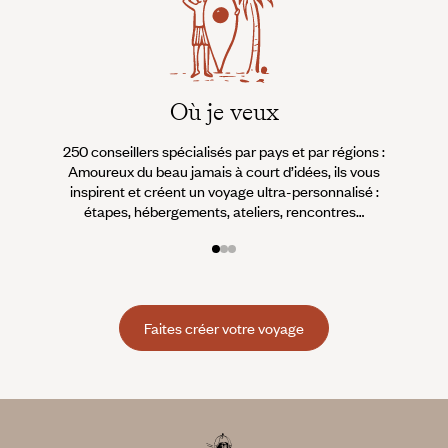
Où je veux
250 conseillers spécialisés par pays et par régions :
À 
Amoureux du beau jamais à court d’idées, ils vous
fran
inspirent et créent un voyage ultra-personnalisé :
suiven
étapes, hébergements, ateliers, rencontres…
Faites créer votre voyage