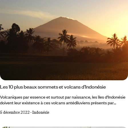
d’histoire coloniale et de nature merveilleuse.
Les 10 plus beaux sommets et volcans d’Indonésie
Volcaniques par essence et surtout par naissance, les îles d’Indonésie
doivent leur existence à ces volcans antédiluviens présents par
centaines dans le pays. Actifs ou endormis, colériques ou
5 décembre 2022
-
Indonésie
flegmatiques, vénérés ou craints, ils font tous partie du panorama
quotidien et suscitent souvent la fascination des populations locales
mais aussi des visiteurs en voyage en Indonésie. Certains sont