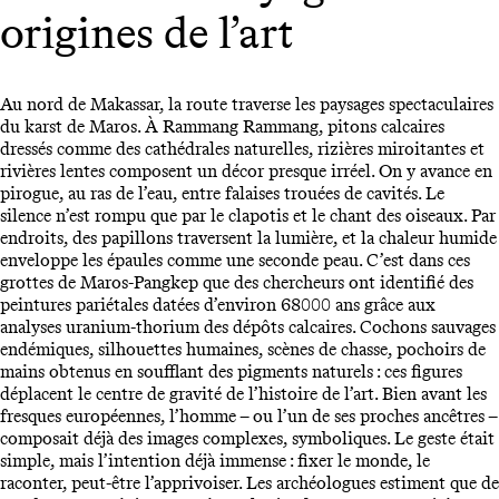
origines de l’art
Au nord de Makassar, la route traverse les paysages spectaculaires
du karst de Maros. À Rammang Rammang, pitons calcaires
dressés comme des cathédrales naturelles, rizières miroitantes et
rivières lentes composent un décor presque irréel. On y avance en
pirogue, au ras de l’eau, entre falaises trouées de cavités. Le
silence n’est rompu que par le clapotis et le chant des oiseaux. Par
endroits, des papillons traversent la lumière, et la chaleur humide
enveloppe les épaules comme une seconde peau. C’est dans ces
grottes de Maros-Pangkep que des chercheurs ont identifié des
peintures pariétales datées d’environ 68000 ans grâce aux
analyses uranium-thorium des dépôts calcaires. Cochons sauvages
endémiques, silhouettes humaines, scènes de chasse, pochoirs de
mains obtenus en soufflant des pigments naturels : ces figures
déplacent le centre de gravité de l’histoire de l’art. Bien avant les
fresques européennes, l’homme – ou l’un de ses proches ancêtres –
composait déjà des images complexes, symboliques. Le geste était
simple, mais l’intention déjà immense : fixer le monde, le
raconter, peut-être l’apprivoiser. Les archéologues estiment que de