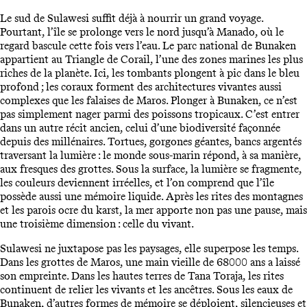
Le sud de Sulawesi suffit déjà à nourrir un grand voyage.
Pourtant, l’île se prolonge vers le nord jusqu’à Manado, où le
regard bascule cette fois vers l’eau. Le parc national de Bunaken
appartient au Triangle de Corail, l’une des zones marines les plus
riches de la planète. Ici, les tombants plongent à pic dans le bleu
profond ; les coraux forment des architectures vivantes aussi
complexes que les falaises de Maros. Plonger à Bunaken, ce n’est
pas simplement nager parmi des poissons tropicaux. C’est entrer
dans un autre récit ancien, celui d’une biodiversité façonnée
depuis des millénaires. Tortues, gorgones géantes, bancs argentés
traversant la lumière : le monde sous-marin répond, à sa manière,
aux fresques des grottes. Sous la surface, la lumière se fragmente,
les couleurs deviennent irréelles, et l’on comprend que l’île
possède aussi une mémoire liquide. Après les rites des montagnes
et les parois ocre du karst, la mer apporte non pas une pause, mais
une troisième dimension : celle du vivant.
Sulawesi ne juxtapose pas les paysages, elle superpose les temps.
Dans les grottes de Maros, une main vieille de 68000 ans a laissé
son empreinte. Dans les hautes terres de Tana Toraja, les rites
continuent de relier les vivants et les ancêtres. Sous les eaux de
Bunaken, d’autres formes de mémoire se déploient, silencieuses et