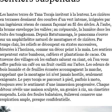
Les hautes terres de Tana Toraja invitent à la lenteur. Les rizières
en terrasses dessinent des courbes d’un vert intense, irriguées par
un ingénieux réseau de canaux façonné au fil des siècles. À l’aube,
la brume enveloppe les vallées ; au crépuscule, la lumière dore les
toits des tongkonan. Depuis Batutumonga, le panorama s’ouvre
sur un amphithéâtre naturel de montagnes et de rizières. Par
temps clair, les reliefs se découpent en strates successives,
bleutées à l’horizon, comme un décor peint à la main. Les sentiers
serpentent entre bambous, caféiers et plantations de cacao. On
traverse des villages où les enfants saluent en riant, où l’on vous
offre parfois un café ou un fruit cueilli sur l’arbre. Les odeurs de
bois humide et de feuilles écrasées accompagnent la marche,
rappelant que la montagne ici n’est jamais hostile, seulement
exigeante. Le pays toraja se parcourt à pied, parfois à moto,
toujours avec le sentiment d’une immersion progressive. Chaque
détour révèle une maison sculptée, un grenier à riz, un cimetière
suspendu. Loin des foules balnéaires, Sulawesi conserve une
respiration ample, presque confidentielle.