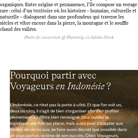
organiques. Entre origine et permanence, l’île compose un voyage
rare : celui d’un territoire où les histoires – humaine, culturelle et
naturelle – dialoguent dans une profondeur qui traverse les
siècles et vibre encore dans la pierre, la montagne et le souffle
chaud des vallées.
Photo de couverture @ Phototrip.cz/Adobe Stock
Pourquoi partir avec
Voyageurs
en Indonésie
?
L’Indonésie, ce n’est pas la porte à côté. Et que l’on soit un,
deux ou cinq, il s’agit de bien s’organiser afin d’en profiter
pleinement. Et d’être bien renseigné, pour oublier la
logistique une fois sur place, mais aussi pour s’adapter aux
modes de vie locaux, se faire aussi discret que possible dans
un pays parfois victime de son succès. Chez Voyageurs,