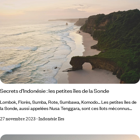
Secrets d’Indonésie : les petites îles de la Sonde
Lombok, Florès, Sumba, Rote, Sumbawa, Komodo… Les petites îles de
la Sonde, aussi appelées Nusa Tenggara, sont ces îlots méconnus
reliant Bali au Timor oriental. Peu accessibles depuis nos contrées,
27 novembre 2023
-
Indonésie Iles
elles restent souvent dans l’ombre des grandes, à l’instar de la très
médiatique Bali. Pourtant, longtemps préservées du tourisme, elles ont
conservé leurs richesses : une grande diversité ethnique et linguistique,
la cohabitation réussie de croyances, rites et cultures, sur fond