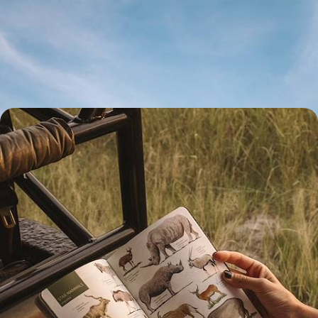
parc Nyerere, paresser sur une île privée
Une expérience privilégiée de la Tanzanie, conjuguant safaris
intimistes dans un parc XXL et balnéaire édénique sur la côte swahilie
10 jours, de 13900 à 18100 $ CA
La Tanzanie des explorateurs - Du Tarangire au
Tanganyika, voyage en terres préservées
Survoler en Cessna les grandes plaines africaines pour renouer, dans
les parcs de Katavi et Mahale, avec une Tanzanie exclusive
10 jours, de 19900 à 22600 $ CA
Toutes nos suggestions de voyages de luxe en Tanzanie (2)