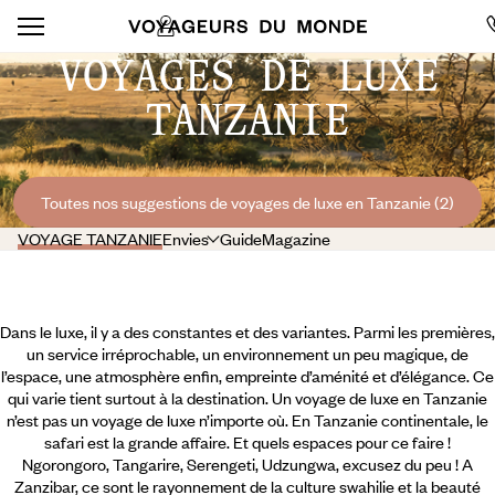
VOYAGES DE LUXE
TANZANIE
Toutes nos suggestions de voyages de luxe en Tanzanie (2)
VOYAGE TANZANIE
Envies
Guide
Magazine
Dans le luxe, il y a des constantes et des variantes. Parmi les premières,
un service irréprochable, un environnement un peu magique, de
l’espace, une atmosphère enfin, empreinte d’aménité et d’élégance. Ce
qui varie tient surtout à la destination. Un voyage de luxe en Tanzanie
n’est pas un voyage de luxe n’importe où. En Tanzanie continentale, le
safari est la grande affaire. Et quels espaces pour ce faire !
Ngorongoro, Tangarire, Serengeti, Udzungwa, excusez du peu ! A
Zanzibar, ce sont le rayonnement de la culture swahilie et la beauté