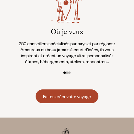
Où je veux
250 conseillers spécialisés par pays et par régions :
À 
Amoureux du beau jamais à court d’idées, ils vous
fran
inspirent et créent un voyage ultra-personnalisé :
suiven
étapes, hébergements, ateliers, rencontres…
Faites créer votre voyage