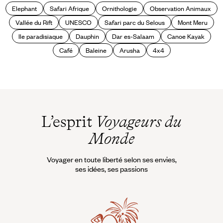
Elephant
Safari Afrique
Ornithologie
Observation Animaux
Vallée du Rift
UNESCO
Safari parc du Selous
Mont Meru
Ile paradisiaque
Dauphin
Dar es-Salaam
Canoe Kayak
Café
Baleine
Arusha
4x4
L’esprit
Voyageurs du
Monde
Voyager en toute liberté selon ses envies,
ses idées, ses passions