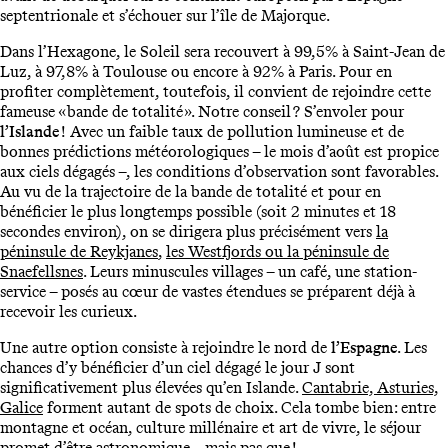
septentrionale et s’échouer sur l’île de Majorque.
Dans l’Hexagone, le Soleil sera recouvert à 99,5% à Saint-Jean de
Luz, à 97,8% à Toulouse ou encore à 92% à Paris. Pour en
profiter complètement, toutefois, il convient de rejoindre cette
fameuse « bande de totalité ». Notre conseil ? S’envoler pour
l’Islande
! Avec un faible taux de pollution lumineuse et de
bonnes prédictions météorologiques – le mois d’août est propice
aux ciels dégagés –, les conditions d’observation sont favorables.
Au vu de la trajectoire de la bande de totalité et pour en
bénéficier le plus longtemps possible (soit 2 minutes et 18
secondes environ), on se dirigera plus précisément vers
la
péninsule de Reykjanes
,
les Westfjords ou la péninsule de
Snaefellsnes
. Leurs minuscules villages – un café, une station-
service – posés au cœur de vastes étendues se préparent déjà à
recevoir les curieux.
Une autre option consiste à rejoindre le nord de
l’Espagne
. Les
chances d’y bénéficier d’un ciel dégagé le jour J sont
significativement plus élevées qu’en Islande.
Cantabrie, Asturies,
Galice
forment autant de spots de choix. Cela tombe bien : entre
montagne et océan, culture millénaire et art de vivre, le séjour
promet d’être astronomique – mais pas que !