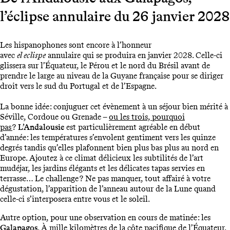
l’éclipse annulaire du 26 janvier 2028
Les hispanophones sont encore à l’honneur
avec
el eclispe
annulaire qui se produira en janvier 2028. Celle-ci
glissera sur l’Équateur, le Pérou et le nord du Brésil avant de
prendre le large au niveau de la Guyane française pour se diriger
droit vers le sud du Portugal et de l’Espagne.
La bonne idée : conjuguer cet évènement à un séjour bien mérité à
Séville, Cordoue ou Grenade –
ou les trois, pourquoi
pas
?
L’Andalousie
est particulièrement agréable en début
d’année : les températures s’envolent gentiment vers les quinze
degrés tandis qu’elles plafonnent bien plus bas plus au nord en
Europe. Ajoutez à ce climat délicieux les subtilités de l’art
mudéjar, les jardins élégants et les délicates tapas servies en
terrasse… Le challenge ? Ne pas manquer, tout affairé à votre
dégustation, l’apparition de l’anneau autour de la Lune quand
celle-ci s’interposera entre vous et le soleil.
Autre option, pour une observation en cours de matinée : les
Galapagos
. À mille kilomètres de la côte pacifique de l’Équateur,