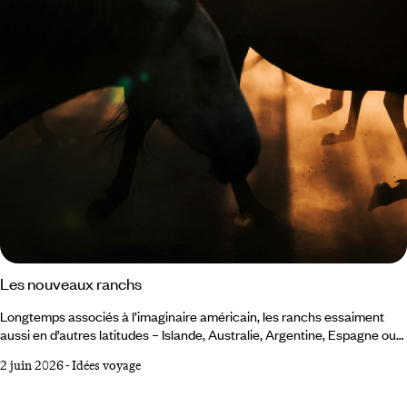
Les nouveaux ranchs
Longtemps associés à l’imaginaire américain, les ranchs essaiment
aussi en d’autres latitudes – Islande, Australie, Argentine, Espagne ou
en France. Ces nouvelles adresses réinterprètent l’héritage rural dans
2 juin 2026
-
Idées voyage
des zones peu densément habitées, où la nature domine et où l’activité
humaine se fait discrète. Autant de destinations que nous avons
parcourues pour sélectionner quelques-uns de ces nouveaux ranchs,