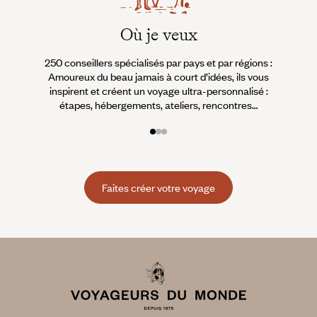
Où je veux
250 conseillers spécialisés par pays et par régions :
À 
Amoureux du beau jamais à court d’idées, ils vous
fran
inspirent et créent un voyage ultra-personnalisé :
suiven
étapes, hébergements, ateliers, rencontres…
Faites créer votre voyage