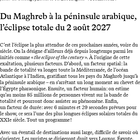
Du Maghreb à la péninsule arabique,
l’éclipse totale du 2 août 2027
C’est l’éclipse la plus attendue de ces prochaines années, voire du
siècle. On la désigne d’ailleurs déjà depuis longtemps parmi les
initiés comme «
the eclipse of the century
». À l’origine de cette
exaltation, plusieurs facteurs. D’abord, un facteur spatial : la
bande de totalité va longer toute la Méditerranée, de l’océan
Atlantique à l’Indien, gratifiant tous les pays du Maghreb jusqu’à
la péninsule arabique – en s’arrêtant un long moment au chevet de
l’Égypte pharaonique. Ensuite, un facteur humain : on estime
qu’au moins 85 millions de personnes vivent sur la bande de
totalité et pourront donc assister au phénomène. Enfin,
un facteur de durée : avec 6 minutes et 29 secondes prévues pour
le show, ce sera l’une des plus longues éclipses solaires totales du
XXIe siècle. Tout un programme !
Avec un éventail de destinations aussi large, difficile de savoir où
s’orienter. Les puristes se dirigeront droit vers Louxor, Égypte,