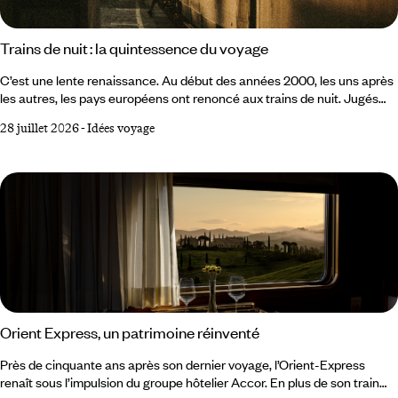
Trains de nuit : la quintessence du voyage
C’est une lente renaissance. Au début des années 2000, les uns après
les autres, les pays européens ont renoncé aux trains de nuit. Jugés
trop coûteux, trop lents, inadaptés à la concurrence de l’avion low cost
28 juillet 2026
-
Idées voyage
et du TGV, ils semblaient condamnés à disparaître. Dans l’imaginaire
collectif, le train de nuit appartenait à un temps révolu. Mais le
mouvement s’est inversé et il apparaît aujourd’hui comme le moyen de
transport le plus adapté aux enjeux de mobilité actuels et futurs.
Orient Express, un patrimoine réinventé
Près de cinquante ans après son dernier voyage, l’Orient-Express
renaît sous l’impulsion du groupe hôtelier Accor. En plus de son train