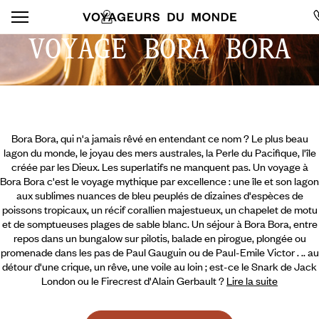
VOYAGE BORA BORA
Bora Bora, qui n'a jamais rêvé en entendant ce nom ? Le plus beau
lagon du monde, le joyau des mers australes, la Perle du Pacifique, l'île
créée par les Dieux. Les superlatifs ne manquent pas. Un voyage à
Bora Bora c'est le voyage mythique par excellence : une île et son lagon
aux sublimes nuances de bleu peuplés de dizaines d'espèces de
poissons tropicaux, un récif corallien majestueux, un chapelet de motu
et de somptueuses plages de sable blanc. Un séjour à Bora Bora, entre
repos dans un bungalow sur pilotis, balade en pirogue, plongée ou
promenade dans les pas de Paul Gauguin ou de Paul-Emile Victor .
.. au
détour d'une crique, un rêve, une voile au loin ; est-ce le Snark de Jack
London ou le Firecrest d'Alain Gerbault ?
Lire la suite