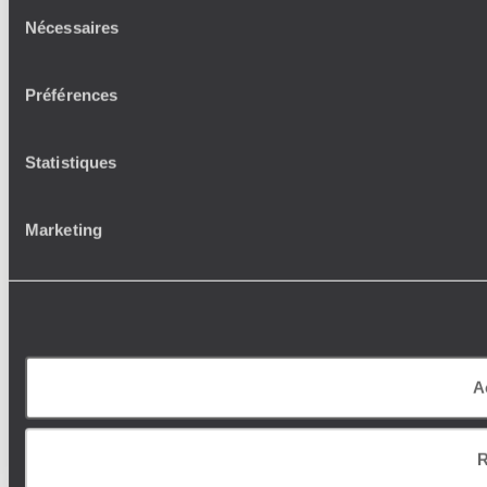
Sélection
Nécessaires
du
consentement
Préférences
Statistiques
Marketing
A
R