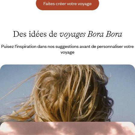
Faites créer votre voyage
Des idées de
voyages Bora Bora
Puisez l’inspiration dans nos suggestions avant de personnaliser votre
voyage
De Tahiti aux Tuamotu, la Polynésie en famille -
Poissons-clowns, lagons et lait de coco
Esquisser vos premiers pas à Tahiti puis Moorea, vivre d'amour et d'eau
fraîche à Bora Bora, faire le plein d'aventures à Rangiroa
14 jours, de 5800 à 7800 $ CA
La Polynésie comme chez soi - Tous ensemble en