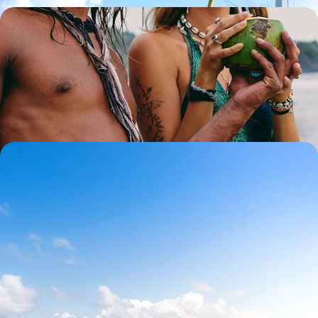
Noces autour du monde - Los Angeles, la Polynésie
et Sydney
Jouer les stars hollywoodiennes à L.A., plonger main dans la main en
Polynésie et goûter ensemble au lifestyle australien à Sydney
19 jours, de 13500 à 18100 $ CA
La Polynésie par la mer - Croisière de légende à
bord du Paul Gauguin
Voguer d'atolls en lagons et faire escale sur les plus belles îles de la
Société et des Tuamotu
16 jours, de 13800 à 17300 $ CA
1