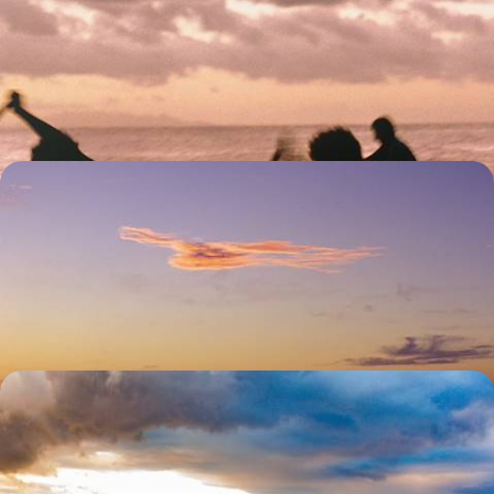
villas privées
Tahiti, Moorea, Bora Bora : en famille – de sang ou de cœur –, une base
et un véhicule sur chaque île pour vivre la Polynésie à son rythme
15 jours, de 7500 à 10500 $ CA
À deux sous les palmiers - La Polynésie pour
voyage de noces
Tahiti, Moorea, Raiatea et Bora Bora, quatre îles pour un voyage de
noces mythique
13 jours, de 9500 à 11500 $ CA
Croisière à bord de l’Aranui 5 - Des Marquises à
Bora Bora, la Polynésie autrement
Caboter d'île en île à bord d’un mythique cargo mixte pour une
approche authentique de la Polynésie