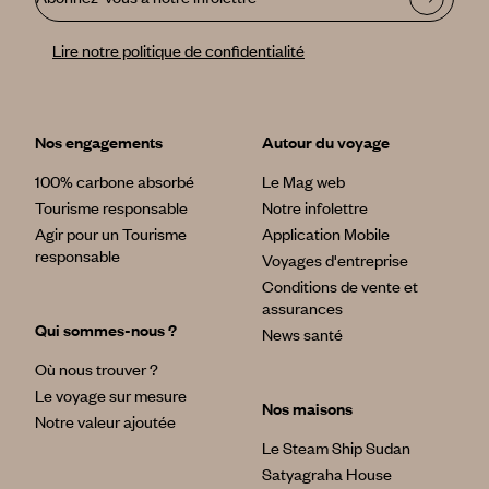
bord, à fendre les eaux transparentes du lagon, à découvrir
le jardin de corail où s'ébattent mille poissons multicolores, à
Lire notre politique de confidentialité
pique-niquer sur un îlot désertique au son du yukulélé…
- Le lagon vu du ciel : Pour bien se rendre compte des bleus
infinis, pourquoi ne pas survoler le lagon de Bora Bora en
Nos engagements
Autour du voyage
hélicoptère ? Sensations garanties pour un souvenir
grandiose qui vous marquera à vie.
100% carbone absorbé
Le Mag web
Tourisme responsable
Notre infolettre
Agir pour un Tourisme
Application Mobile
responsable
Voyages d'entreprise
Conditions de vente et
assurances
Qui sommes-nous ?
News santé
Où nous trouver ?
Le voyage sur mesure
Nos maisons
Notre valeur ajoutée
Le Steam Ship Sudan
Satyagraha House