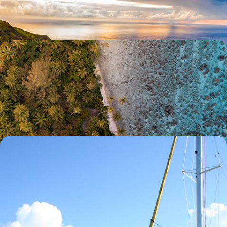
16 jours, de 10200 à 14300 $ CA
Gambier, Société, Tuamotu, Marquises - Loin, très
loin, le bonheur polynésien
Quatre archipels, deux semaines complètes d'aventure : une envolée
poétique – et active – dans des terres exotiques préservées
17 jours, de 10600 à 13200 $ CA
Seuls en Polynésie - Lagons de rêve et croisière en
catamaran privé
Au gré d’adresses confidentielles et d’escales en îles secrètes, une
robinsonnade à contre-courant, la tranquillité pour fil rouge
12 jours, de 11400 à 13800 $ CA