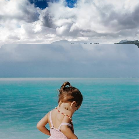
Aloha State - D’île en île, l’archipel d’Hawaï
Aller à la rencontre de l'archipel mythique à travers quatre îles à forte
personnalité et aux paysages saisissants
14 jours, de 7900 à 10400 $ CA
Légendes du bout du monde - De Hawaï à Tahiti en
famille, le Pacifique en héritage
Avec votre ohana (famille), une plongée dans les grands bains hawaïen
et polynésien pour aborder les cultures océaniques
15 jours, de 8400 à 9600 $ CA
1
Le Guide
Honolulu