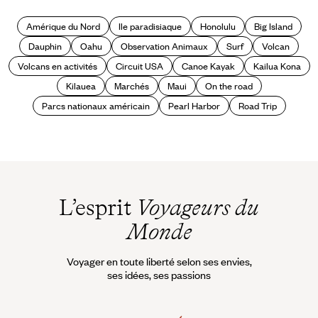
Amérique du Nord
Ile paradisiaque
Honolulu
Big Island
Dauphin
Oahu
Observation Animaux
Surf
Volcan
Volcans en activités
Circuit USA
Canoe Kayak
Kailua Kona
Kilauea
Marchés
Maui
On the road
Parcs nationaux américain
Pearl Harbor
Road Trip
L’esprit
Voyageurs du
Monde
Voyager en toute liberté selon ses envies,
ses idées, ses passions