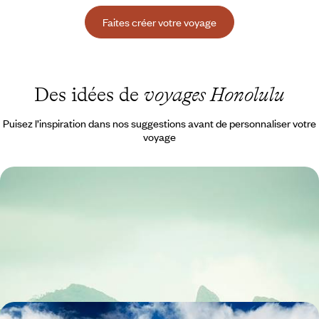
Faites créer votre voyage
Des idées de
voyages Honolulu
Puisez l’inspiration dans nos suggestions avant de personnaliser votre
voyage
Los Angeles et Hawaï - Au bord du Pacifique, very
cool trip en famille
Sable chaud, poke et volcans : vivre ensemble le Hawaiian way of life
sur Oahu, Big Island et Maui
14 jours, de 7700 à 9900 $ CA