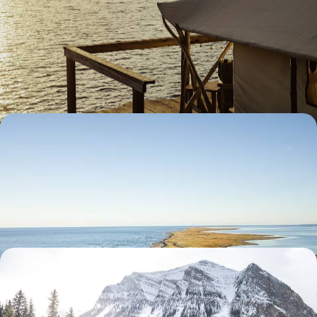
et refuges au bord de l'eau
Sillonner l’Ontario, après Toronto et les chutes du Niagara, la nature
pour seul horizon
12 jours, de 4400 à 6200 $ CA
Du Nouveau-Brunswick à l'Île-du-Prince-Édouard -
À la rencontre de l'Acadie
Un vivifiant road-trip littoral le long de falaises ocre et villages côtiers
pour saisir les contours de l'Acadie
13 jours, de 4500 à 5800 $ CA
L’hiver dans les Rocheuses canadiennes - Raquettes,
traîneau et sources chaudes
Après Calgary, prendre ses quartiers d'hiver à Banff et sillonner les