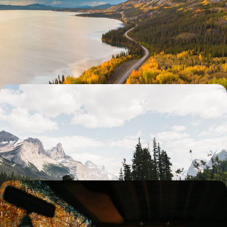
De l’Ouest américain au Canada - Grand road-trip
dans les Rockies
Étendues sauvages, geysers et climat western : commencer fort côté
Rocheuses américaines avec le Yellowstone et le Grand Teton
18 jours, de 9000 à 10600 $ CA
Lodges & glamping d’exception - Des Rocheuses
canadiennes à Vancouver
Serpenter à travers glaciers, forêts et cascades dans les Rocheuses
canadiennes ; reprendre ses esprits à Vancouver
13 jours, de 10200 à 12300 $ CA
De Vancouver City à Vancouver Island - Grizzlys,
baleines et culture autochtone
De fin août à mi-octobre, s'envoler vers la Colombie-Britannique à la