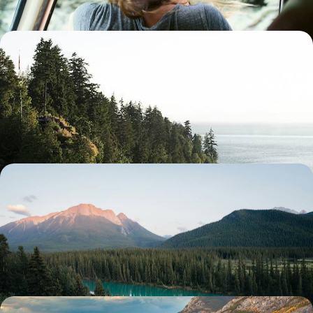
Road trip iodé du nord US à Vancouver - Le
Pacifique loin des clichés
Rouler au cœur des paysages grandioses de la région de Seattle et de
l’Ouest canadien
15 jours, de 6700 à 8100 $ CA
De Vancouver aux Rocheuses - L'Ouest canadien en
train d’exception
Au départ de la côte Pacifique, apprivoiser l’Ouest canadien et ses
parcs nationaux à la nature brute et grandiose
10 jours, de 7700 à 10200 $ CA