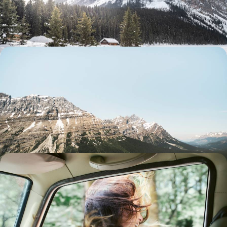
Rocheuses enneigées au fil de panoramas spectaculaires
9 jours, de 4900 à 6300 $ CA
Du Pacifique aux Rockies - Family trip à travers
l'Ouest canadien
Côte sauvage, lacs émeraude, montagnes vertigineuses et glaciers
enneigés : un grand road-trip familial, de la Colombie-Britannique à
l'Alberta
16 jours, de 5300 à 6700 $ CA
Yukon et Alaska - Summertime sur la dernière
frontière
Sillonner le Grand Nord américano-canadien et explorer des paysages
sauvages à couper le souffle à la faune fascinante
15 jours, de 6000 à 8000 $ CA