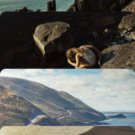
Baleines à bosse et ours noirs - Cet été, l’île de
Vancouver en famille
De l’île de Vancouver à la Sunshine Coast, embarquer en famille pour
un road-trip estival entre forêts, plages blondes et bribes de Pacifique
13 jours, de 4200 à 5500 $ CA
Sur les routes de Nouvelle-Écosse - De Halifax à
l’île du Cap Breton
Une province maritime élégante à l'art de vivre décontracté et
hédoniste – homard, cidreries, microbrasseries...
12 jours, de 4300 à 5600 $ CA
Toronto, Niagara, lac Ontario - Road-trip sauvage