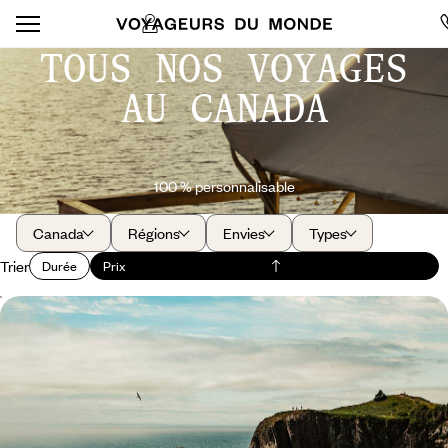
TOUS NOS VOYAGES
AU CANADA
100 % personnalisable
Canada
Régions
Envies
Types
Trier
Durée
Prix
Grand air, fjords et icebergs - Aux confins du
Canada, Terre-Neuve
Un road-trip grisant qui multiplie les balades vivifiantes et les paysages
magnétiques, l'Atlantique pour horizon
11 jours, de 3100 à 5100 $ CA