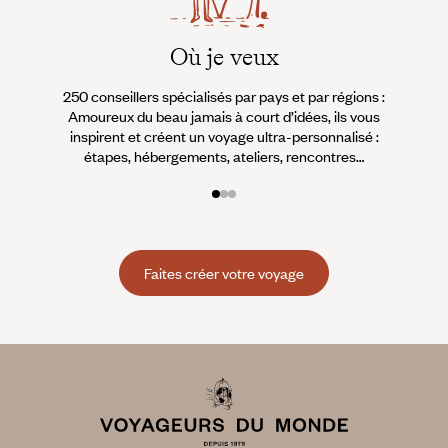
Où je veux
250 conseillers spécialisés par pays et par régions :
À 
Amoureux du beau jamais à court d’idées, ils vous
fran
inspirent et créent un voyage ultra-personnalisé :
suiven
étapes, hébergements, ateliers, rencontres…
Faites créer votre voyage