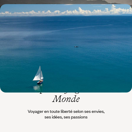
De la Zambie au lac Malawi - Chutes Victoria, safari
& plage de rêve
Les Chutes Victoria pour porte d'entrée, un voyage inédit conjuguant
un safari en Zambie et une île de rêve au Malawi
14 jours, de 9800 à 13200 $ CA
L’esprit
Voyageurs du
Monde
Voyager en toute liberté selon ses envies,
ses idées, ses passions