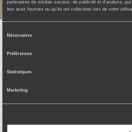
Politique de confidentialité et de Cookies
partenaires de médias sociaux, de publicité et d'analyse, qu
Notice légale et CGU
leur avez fournies ou qu'ils ont collectées lors de votre utili
Sélection
Nécessaires
du
consentement
Préférences
Statistiques
Marketing