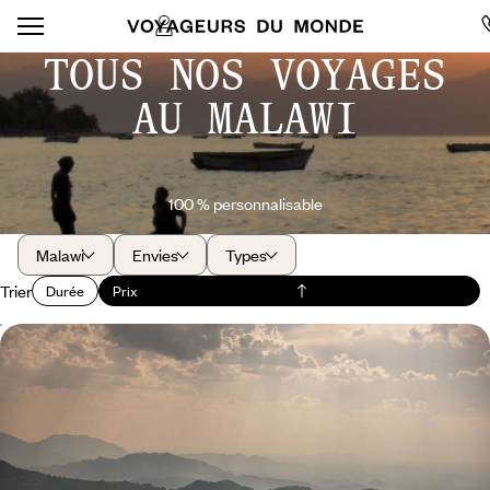
TOUS NOS VOYAGES
AU MALAWI
100 % personnalisable
Malawi
Envies
Types
Trier
Durée
Prix
Cueillir, pister, voguer - Le Malawi sur un plateau
Entre forêts, lacs et plateaux, partir à la rencontre d'un pays imprégné
de beauté et d'habitants qui façonnent le Malawi de demain
10 jours, de 8600 à 10400 $ CA