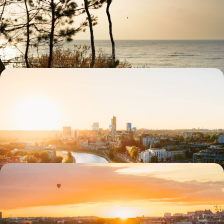
Rouler dans des paysages doux, entre forêt et plages de sable, à la
poursuite de l’âme balte
17 jours, de 4800 à 5800 $ CA
Trio balte de grand style - Villes d'art et hôtels de
caractère
Aborder les trois capitales baltes par leur héritage artistique et leur
élégance hôtelière
9 jours, de 5000 à 6100 $ CA
Lifestyles nordiques & vents nouveaux - En train et
en ferry autour de la Baltique
Une grande balade Baltique pour vivre, durant dix jours, au rythme des
tendances du Nord qui bouge