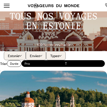
TOUS NOS VOYAGES
EN ESTONIE
100 % personnalisable
Estonie
Envies
Types
Trier
Durée
Prix
Vilnius, Riga et Tallinn - L’âme des capitales baltes
Suivre l’Unesco dans son appréciation du patrimoine de Vilnius, Riga et
Tallinn : exceptionnel !
9 jours, de 4000 à 4800 $ CA