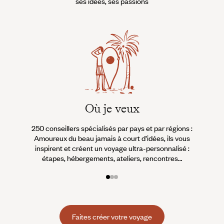
ses idées, ses passions
Où je veux
250 conseillers spécialisés par pays et par régions :
À 
Amoureux du beau jamais à court d’idées, ils vous
fran
inspirent et créent un voyage ultra-personnalisé :
suiven
étapes, hébergements, ateliers, rencontres…
Faites créer votre voyage