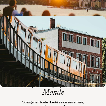
11 jours, de 5300 à 6700 $ CA
De Berlin à Tallinn - Allemagne, Pologne et Pays
baltes sur rails
Se laisser bercer par le train de capitale en capitale, à la rencontre
conjointe de la vieille et de la nouvelle Europe
12 jours, de 5900 à 7900 $ CA
L’esprit
Voyageurs du
Monde
Voyager en toute liberté selon ses envies,