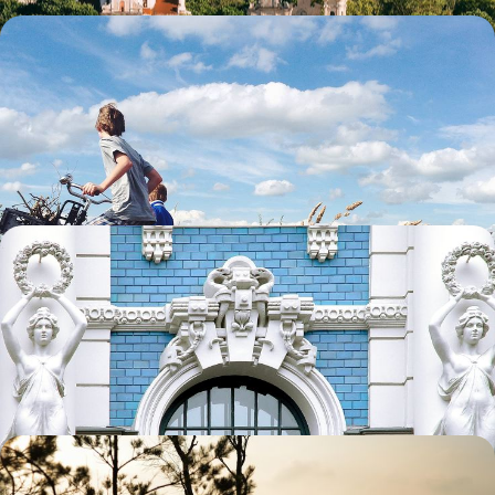
Châteaux, île verte et maison dans les arbres -
L'Estonie tous ensemble
Pédaler le long de la côte, remonter le temps à Tallinn, s'initier au
sauna, rebondir sur les tourbières
10 jours, de 4000 à 6000 $ CA
De Vilnius à Tallinn - Road-trip à travers les Pays
Baltes
Aller en liberté de capitale en capitale et découvrir au passage
Klaipeda, Cesis et Tartu
14 jours, de 4700 à 5600 $ CA
Villes d’art, campagne, bord de mer - La face cachée
des Pays Baltes