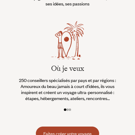
ses idées, ses passions
Où je veux
250 conseillers spécialisés par pays et par régions :
À 
Amoureux du beau jamais à court d’idées, ils vous
fran
inspirent et créent un voyage ultra-personnalisé :
suiven
étapes, hébergements, ateliers, rencontres…
Faites créer votre voyage