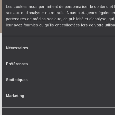
Les cookies nous permettent de personnaliser le contenu et l
Copyrights
Plan du site
sociaux et d'analyser notre trafic. Nous partageons également
Politique de confidentialité et de Cookies
partenaires de médias sociaux, de publicité et d'analyse, qu
Notice légale et CGU
leur avez fournies ou qu'ils ont collectées lors de votre utili
Sélection
Nécessaires
du
consentement
Préférences
Statistiques
Marketing