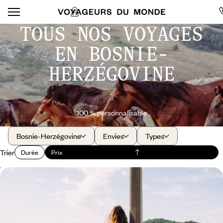
TOUS NOS VOYAGES
EN BOSNIE-
HERZÉGOVINE
100 % personnalisable
Bosnie-Herzégovine
Envies
Types
Trier
Durée
Prix
Balkan Odissey - Sur les chemins du Monténégro et
de la Bosnie
Sillonner le Monténégro et la Bosnie, au volant et en liberté, en quête
de patrimoine et de nature à grand spectacle : un road-trip buissonnier