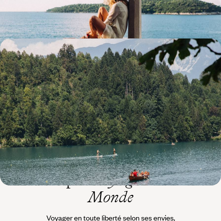
11 jours, de 4400 à 5800 $ CA
Balkans Transit - Slovénie, Croatie, Bosnie et
Monténégro en famille
Un road-trip à travers mer, montagnes et parcs naturels, avec juste ce
qu’il faut d’histoire pour s’imprégner des Balkans
23 jours, de 8100 à 9800 $ CA
L’esprit
Voyageurs du
Monde
Voyager en toute liberté selon ses envies,