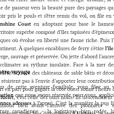
le de passeur vers la beauté pure des paysages qu
oir pris le pouls et s’être remis du vol, on file en
nshine Coast
en adoptant pour base le hame
rritoire superbe composé d'îles tapissées d'épineux,
iques où évolue en liberté une faune riche. Puis l
ntinent. À quelques encablures de ferry s'étire
l’î
erge, sauvage et préservée. On jette d'abord l'ancr
acclimater au rythme insulaire. Face à la mer des 
otre voyage
rdent la trace des châteaux de sable bâtis et décon
 résistent pas à l'envie d'apporter leur contributio
rs de cette aventure familiale, vous filez au
rt en part pour gagner la côte ouest sonne l'heure
cation
que nous avons réservée pour vous, applic
luelet
, c'est celle des ours noirs. Ils descendaient
nnes adresses
à l’appui. C'est la manière la pus l
umons bien avant l'arrivée des pionniers – e
ture canadienne – la logistique, bien rodée, l
ngtemps après leur disparation. À
Victoria
, ce son