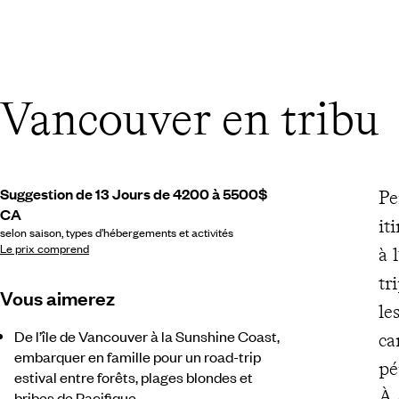
Vancouver en tribu
Suggestion de 13 Jours de 4200 à 5500$
Pe
CA
it
selon saison, types d’hébergements et activités
Le prix comprend
à 
tr
Vous aimerez
le
De l’île de Vancouver à la Sunshine Coast,
ca
embarquer en famille pour un road-trip
pé
estival entre forêts, plages blondes et
À 
bribes de Pacifique