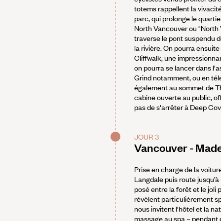
totems rappellent la vivaci
parc, qui prolonge le quartie
North Vancouver ou "North Va
traverse le pont suspendu 
la rivière. On pourra ensui
Cliffwalk, une impressionnan
on pourra se lancer dans l'a
Grind notamment, ou en té
également au sommet de Th
cabine ouverte au public, of
pas de s'arrêter à Deep Cov
JOUR 3
Vancouver - Made
Prise en charge de la voitur
Langdale puis route jusqu’à 
posé entre la forêt et le jo
révèlent particulièrement sp
nous invitent l'hôtel et la 
massage au spa – pendant qu