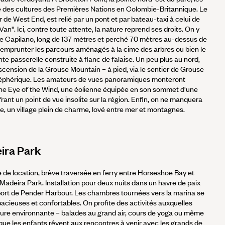
té des cultures des Premières Nations en Colombie-Britannique. Le
r de West End, est relié par un pont et par bateau-taxi à celui de
n". Ici, contre toute attente, la nature reprend ses droits. On y
de Capilano, long de 137 mètres et perché 70 mètres au-dessus de
te emprunter les parcours aménagés à la cime des arbres ou bien le
te passerelle construite à flanc de falaise. Un peu plus au nord,
scension de la Grouse Mountain – à pied, via le sentier de Grouse
léphérique. Les amateurs de vues panoramiques monteront
e Eye of the Wind, une éolienne équipée en son sommet d'une
frant un point de vue insolite sur la région. Enfin, on ne manquera
e, un village plein de charme, lové entre mer et montagnes.
ira Park
e de location, brève traversée en ferry entre Horseshoe Bay et
Madeira Park. Installation pour deux nuits dans un havre de paix
li port de Pender Harbour. Les chambres tournées vers la marina se
acieuses et confortables. On profite des activités auxquelles
nature environnante – balades au grand air, cours de yoga ou même
e les enfants rêvent aux rencontres à venir avec les grands de