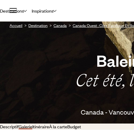
Destinations
Inspirations
Accueil
Destination
Canada
Canada Ouest : Côte Pacifique Et R
Balei
Cet été,
Canada - Vancouver
Descriptif
Galerie
Itinéraire
À la carte
Budget