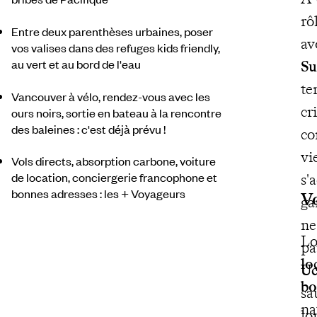
rô
Entre deux parenthèses urbaines, poser
av
vos valises dans des refuges kids friendly,
au vert et au bord de l'eau
Su
te
Vancouver à vélo, rendez-vous avec les
cr
ours noirs, sortie en bateau à la rencontre
des baleines : c'est déjà prévu !
co
vi
Vols directs, absorption carbone, voiture
de location, conciergerie francophone et
s'
bonnes adresses : les + Voyageurs
V
ga
ne
Lo
pa
lo
Uc
bo
sa
na
lo