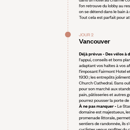
l’on retrouve du lobby au re
on se détend dans le bain à
Tout cela est parfait pour att
JOUR 2
Vancouver
Déjà prévus - Des vélos à 
l'appui, conseils et bons plan
adaptant vos haltes à vos af
l’imposant Fairmont Hotel e
1930 ; les entrepôts jolimen
Church Cathedral. Sans oubli
pour son marché aux stands 
pain, pâtisseries et autres 
pourrez pousser la porte de
À ne pas manquer -
Le Stan
domaine est majestueux, les 
promenade littorale, permet 
sentiers de randonnée, ils 
cyclistes venus profiter du 