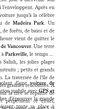
i l'enveloppent. Après en
 voiture jusqu’à la célèbre
au de
Madeira Park
. Un
 de forêts, de baies et de
'heure vient de quitter le
le de Vancouver
. Une terre
e à
Parksville
, le temps de
Salish, les jolies plages
struits ; petits et grands
n. La traversée de l'île de
 volant d'une
voiture de
 des grandes rencontres. À
ation mobile avec
GPS et
 sur la rive se repaître de
ibre d'éprouver la grande
t perpétuent ce rituel,
aissant toute sa place à
t les baleines qui sont à la