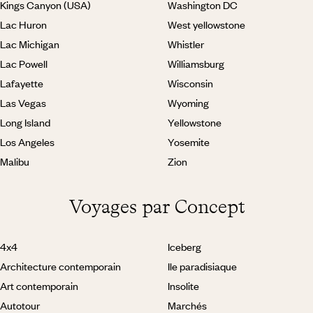
Kings Canyon (USA)
Washington DC
Lac Huron
West yellowstone
Lac Michigan
Whistler
Lac Powell
Williamsburg
Lafayette
Wisconsin
Las Vegas
Wyoming
Long Island
Yellowstone
Los Angeles
Yosemite
Malibu
Zion
Voyages par Concept
4x4
Iceberg
Architecture contemporain
Ile paradisiaque
Art contemporain
Insolite
Autotour
Marchés