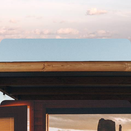
Embarquer vos grands enfants dans un périple étonnamment varié,
entre culture urbaine, nature sauvage et temps forts instructifs
9 jours, de 3300 à 4300 $ CA
De Los Angeles au Grand Canyon - Un été dans
l’Ouest américain
Aux beaux jour, embarquer pour un road-movie emblématique du Far
West – villes mythiques, décors de cinéma, grands parcs, l'American
Dream
14 jours, de 3700 à 5000 $ CA
State Parks & détours hors piste - L'Ouest américain
à contre-courant
Même en été, s’affranchir des foules et des must see et se lancer dans
un inoubliable road-trip western en famille