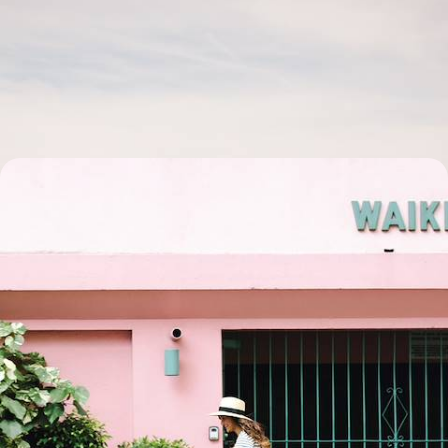
le Colorado
Les routes rien que pour vous, la nature sauvage, les cités minières
devenues stations branchées : un périple estival pas comme les autres
15 jours, de 5500 à 6700 $ CA
Sweet Florida en famille - Miami, les Keys, Naples
et Orlando
Pour les petites vacances ou un grand voyage d'été, embarquer votre
tribu dans un chouette road-trip made in Florida
11 jours, de 5600 à 7100 $ CA
Toutes nos suggestions de voyages avec vos enfants aux
Etats-Unis (12)