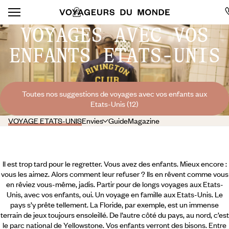
VOYAGES AVEC VOS
ENFANTS ETATS-UNIS
Toutes nos suggestions de voyages avec vos enfants aux
Etats-Unis (12)
VOYAGE ETATS-UNIS
Envies
Guide
Magazine
Il est trop tard pour le regretter. Vous avez des enfants. Mieux encore :
vous les aimez. Alors comment leur refuser ? Ils en rêvent comme vous
en rêviez vous-même, jadis. Partir pour de longs voyages aux Etats-
Unis, avec vos enfants, oui. Un voyage en famille aux Etats-Unis. Le
pays s’y prête tellement. La Floride, par exemple, est un immense
terrain de jeux toujours ensoleillé. De l’autre côté du pays, au nord, c’est
le parc national de Yellowstone. Vos enfants verront des bisons. Entre