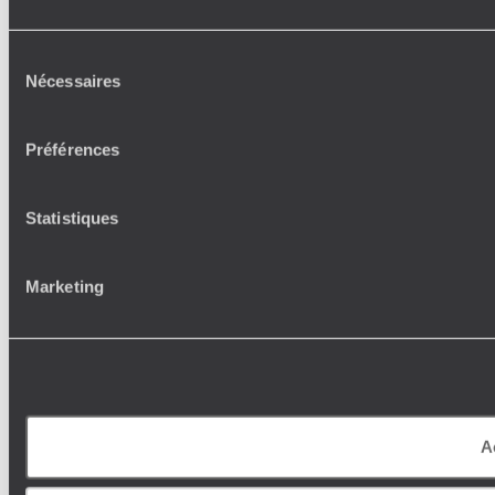
Sélection
Nécessaires
du
consentement
Préférences
Statistiques
Marketing
A