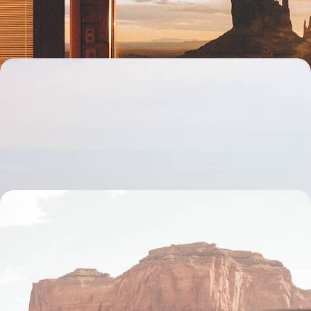
13 jours, de 3900 à 5700 $ CA
Légendes du Far West, des Rocheuses au South
Dakota - Road-movie estival en famille
Entreprendre un grand voyage familial à travers les terres indiennes et
western des Rocky Mountains et du Dakota du Sud
13 jours, de 4000 à 5100 $ CA
Grand Canyon, Yellowstone & Rockies - L’Ouest
américain 100 % nature
Un road-trip grand angle à travers les plus beaux sites naturels de
l'Ouest US
16 jours, de 4400 à 6000 $ CA