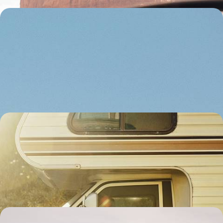
Bisons, ours, loups et mustangs - Western safari
dans les parcs des Rocheuses
Embarquer toute la tribu pour un road-trip XXL à travers les Rockies,
de parcs inoubliables en rencontres marquantes avec la faune
sauvage
13 jours, de 4600 à 5500 $ CA
Grand road-trip estival en tribu - Parcs mythiques
et villes stars de l’Ouest américain
En famille ou entre amis, embarquer pour trois semaines de périple
ensoleillé à travers Californie, Nevada, Utah et Arizona
19 jours, de 4800 à 6400 $ CA
L’Ouest sans la foule - Road-trip en famille à travers