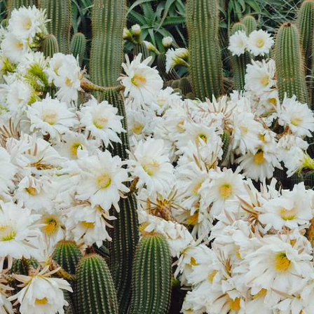
- À l'Ouest, du nouveau !
Plonger en terres western, des montagnes sauvages du Colorado aux
plateaux lunaires du Nouveau-Mexique
15 jours, de 6400 à 7200 $ CA
Toutes nos suggestions de voyages Etats du Sud USA (8)
Le Guide
Etats du Sud USA
Conseils pratiques, témoignages et inspirations pour bien préparer son
voyage