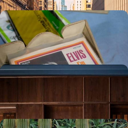
De Chicago à La Nouvelle-Orléans - La route de la
musique américaine
Battre la mesure sur une bande-son blues, country et rock en avalant
les miles, de l'Illinois au Deep South
15 jours, de 5000 à 6300 $ CA
De la Géorgie aux Carolines - La renaissance du
Sud-Est américain
De maisons coloniales en montagnes, de plantations en îles côtières,
une Amérique empreinte d'Histoire, d'art et de résilience
11 jours, de 5200 à 6300 $ CA
Sur les routes du Colorado et du Nouveau-Mexique