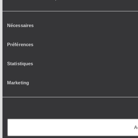
Sélection
Nécessaires
du
consentement
Préférences
Statistiques
Marketing
A