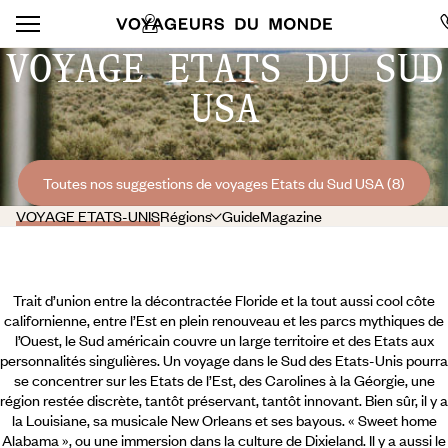
VOYAGE ETATS DU SUD
USA
Toutes nos suggestions de voyages Etats du Sud USA (8)
VOYAGE ETATS-UNIS
Régions
Guide
Magazine
Trait d’union entre la décontractée Floride et la tout aussi cool côte
californienne, entre l’Est en plein renouveau et les parcs mythiques de
l’Ouest, le Sud américain couvre un large territoire et des Etats aux
personnalités singulières. Un voyage dans le Sud des Etats-Unis pourra
se concentrer sur les Etats de l’Est, des Carolines à la Géorgie, une
région restée discrète, tantôt préservant, tantôt innovant. Bien sûr, il y a
la Louisiane, sa musicale New Orleans et ses bayous. « Sweet home
Alabama », ou une immersion dans la culture de Dixieland. Il y a aussi le