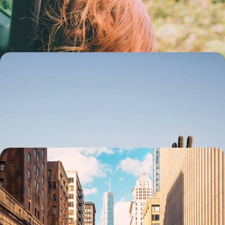
indomptable
11 jours, de 4700 à 5600 $ CA
Du Texas au Nouveau-Mexique - Un nouveau
western
Du Golfe du Mexique au Rio Grande, des plaines texanes aux pueblos
indiens, des grands parcs aux galeries d’art, un voyage à part
18 jours, de 4800 à 5900 $ CA
Du Deep South au lac Michigan en train - New
Orleans, Lafayette, Memphis, Chicago
Feuilleter quelques pages du grand livre de l'histoire US à travers la
richesse culturelle de quatre cités phares
14 jours, de 4800 à 6100 $ CA