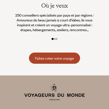
Où je veux
250 conseillers spécialisés par pays et par régions :
À 
Amoureux du beau jamais à court d’idées, ils vous
fran
inspirent et créent un voyage ultra-personnalisé :
suiven
étapes, hébergements, ateliers, rencontres…
Faites créer votre voyage