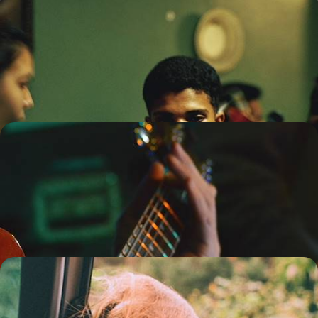
Jazz, plantations et bayous - À la rencontre de la
Louisiane
Des clubs de jazz aux champs de coton et le long du Mississippi, un
road-trip sensoriel à travers l'envoûtante Louisiane
9 jours, de 3400 à 4500 $ CA
Amazing South - Sur les routes du Texas et de la
Louisiane
Ce Sud inattendu alliant Houston et New Orleans, country et jazz,
cultures arty, cow-boy et cajun
14 jours, de 4500 à 5500 $ CA
Villes arty et road-movie - Le nouveau visage du
Texas
Un road-movie à travers le Lone Star State, symbole de l’Amérique