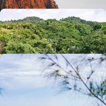
De Tananarive à l'île de Nosy Komba - Madagascar
en refuges choisis
Tananarive, la terre, les lémuriens et leur monde, quatre jours au bord
de l’eau : un voyage au diapason de la Grande Île
16 jours, de 9500 à 11600 $ CA
Madagascar à contre-courant - Grand road-trip à
travers l'Ouest sauvage
À l’écart des grands chemins, aller à la rencontre d’une autre Mada,
dont la nature et les populations vivent sous le sceau d’une
authenticité contemporaine
17 jours, de 11400 à 13800 $ CA