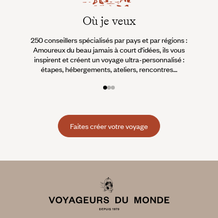
Où je veux
250 conseillers spécialisés par pays et par régions :
À 
Amoureux du beau jamais à court d’idées, ils vous
fran
inspirent et créent un voyage ultra-personnalisé :
suiven
étapes, hébergements, ateliers, rencontres…
Faites créer votre voyage