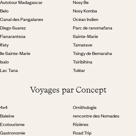
Autotour Madagascar
Nosy Be
Belo
Nosy Komba
Canal des Pangalanes
Océan Indien
Diego Suarez
Parc de ranomafana
Fianarantsoa
Sainte-Marie
Ifaty
Tamatave
Ile Sainte-Marie
Tsingy de Bemaraha
Isalo
Tsiribihina
Lac Tana
Tuléar
Voyages par Concept
4x4
Ornithologie
Baleine
rencontre des Nomades
Ecotourisme
Rizières
Gastronomie
Road Trip