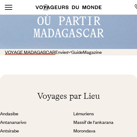
OÙ PARTIR
MADAGASCAR
VOYAGE MADAGASCAR
Envies
Guide
Magazine
Voyages par Lieu
Andasibe
Lémuriens
Antananarivo
Massif de l'ankarana
Antsirabe
Morondava