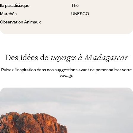
Ile paradisiaque
Thé
Marchés
UNESCO
Observation Animaux
Des idées de
voyages à Madagascar
Puisez l’inspiration dans nos suggestions avant de personnaliser votre
voyage
Premier voyage à Madagascar - Aventures sur la
Route nationale 7
Emprunter la mythique Nationale 7, de Tananarive aux plages du sud-
ouest, en voiture tout-terrain avec chauffeur-guide
15 jours, de 7000 à 8500 $ CA