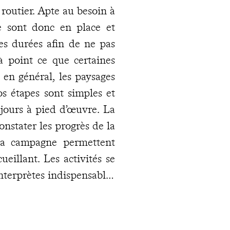
routier. Apte au besoin à
e sont donc en place et
les durées afin de ne pas
à point ce que certaines
en général, les paysages
os étapes sont simples et
oujours à pied d’œuvre. La
nstater les progrès de la
la campagne permettent
eillant. Les activités se
interprètes indispensables
ur. Et si, chemin faisant,
it, vous disposez pour y
ache
.