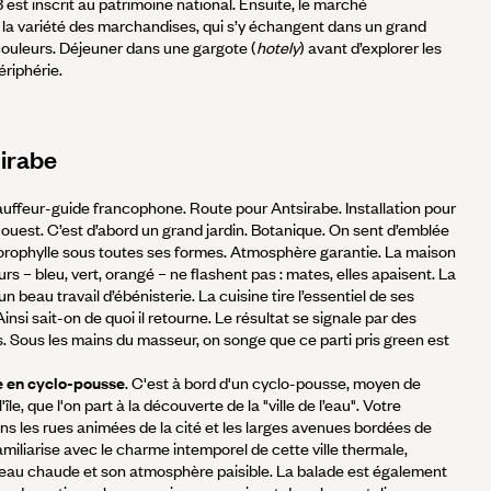
est inscrit au patrimoine national. Ensuite, le marché
la variété des marchandises, qui s’y échangent dans un grand
ouleurs. Déjeuner dans une gargote (
hotely
) avant d’explorer les
ériphérie.
sirabe
auffeur-guide francophone. Route pour Antsirabe. Installation pour
 ouest. C’est d’abord un grand jardin. Botanique. On sent d’emblée
orophylle sous toutes ses formes. Atmosphère garantie. La maison
rs – bleu, vert, orangé – ne flashent pas : mates, elles apaisent. La
un beau travail d’ébénisterie. La cuisine tire l’essentiel de ses
Ainsi sait-on de quoi il retourne. Le résultat se signale par des
is. Sous les mains du masseur, on songe que ce parti pris green est
e en cyclo-pousse
. C'est à bord d'un cyclo-pousse, moyen de
le, que l'on part à la découverte de la "ville de l’eau". Votre
ans les rues animées de la cité et les larges avenues bordées de
amiliarise avec le charme intemporel de cette ville thermale,
’eau chaude et son atmosphère paisible. La balade est également