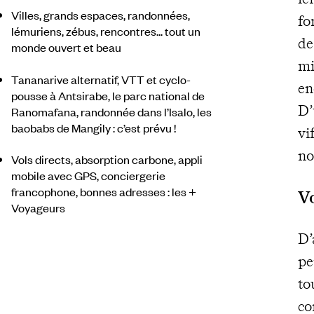
Villes, grands espaces, randonnées,
fo
lémuriens, zébus, rencontres... tout un
de
monde ouvert et beau
mi
Tananarive alternatif, VTT et cyclo-
en
pousse à Antsirabe, le parc national de
D’
Ranomafana, randonnée dans l’Isalo, les
baobabs de Mangily : c’est prévu !
vi
no
Vols directs, absorption carbone, appli
mobile avec GPS, conciergerie
francophone, bonnes adresses : les +
V
Voyageurs
D’
pe
to
co