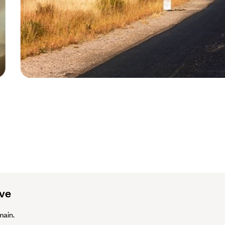
Madagascar © Dave Carr/Getty Images
ive
main.