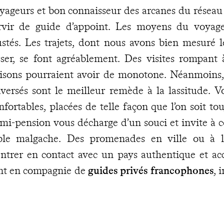
yageurs et bon connaisseur des arcanes du réseau 
rvir de guide d’appoint. Les moyens du voyag
ustés. Les trajets, dont nous avons bien mesuré 
sser, se font agréablement. Des visites rompant 
aisons pourraient avoir de monotone. Néanmoins, 
aversés sont le meilleur remède à la lassitude. V
nfortables, placées de telle façon que l’on soit t
mi-pension vous décharge d’un souci et invite à co
ble malgache. Des promenades en ville ou à 
entrer en contact avec un pays authentique et accu
nt en compagnie de
guides privés francophones
, 
 qualifiés. Tout est adaptable à vos capacités du jo
 désir imprévu ou un léger contretemps survena
pondre des coordonnées de
notre concierge malg