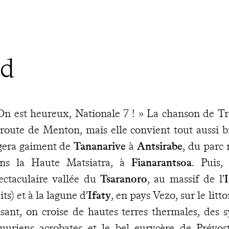
ud
On est heureux, Nationale 7 ! » La chanson de Tr
 route de Menton, mais elle convient tout aussi bi
gera gaiment de
Tananarive
à
Antsirabe
, du parc
ns la Haute Matsiatra, à
Fianarantsoa
. Puis,
ectaculaire vallée du
Tsaranoro
, au massif de l’
I
its) et à la lagune d’
Ifaty
, en pays Vezo, sur le lit
isant, on croise de hautes terres thermales, des
muriens acrobates et le bel eurycère de Prévos