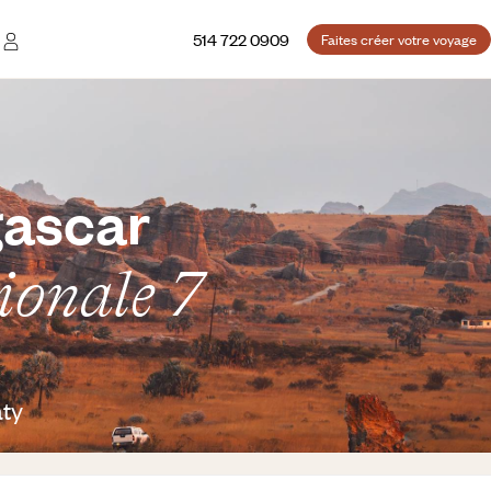
514 722 0909
Faites créer votre voyage
gascar
ionale 7
aty