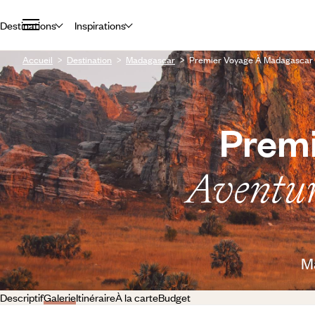
Destinations
Inspirations
Accueil
Destination
Madagascar
Premier Voyage À Madagascar A
Premi
Aventur
Ma
Descriptif
Galerie
Itinéraire
À la carte
Budget