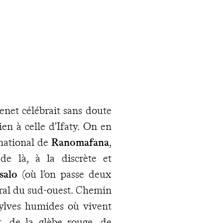
enet célébrait sans doute
en à celle d’Ifaty. On en
 national de
Ranomafana
,
 de là, à la discrète et
salo
(où l’on passe deux
toral du sud-ouest. Chemin
 sylves humides où vivent
t, de la glèbe rouge, de