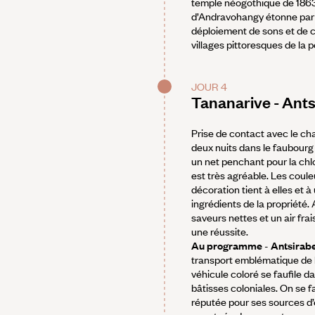
temple néogothique de 1863 
d’Andravohangy étonne par 
déploiement de sons et de c
villages pittoresques de la p
JOUR 4
Tananarive - Ant
Prise de contact avec le ch
deux nuits dans le faubourg
un net penchant pour la chl
est très agréable. Les couleu
décoration tient à elles et à 
ingrédients de la propriété. 
saveurs nettes et un air fra
une réussite.
Au programme
-
Antsirab
transport emblématique de l'î
véhicule coloré se faufile d
bâtisses coloniales. On se f
réputée pour ses sources d