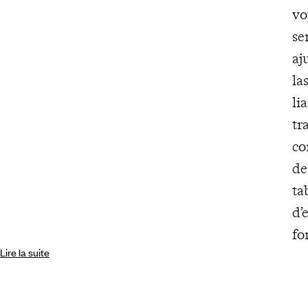
vo
se
aj
la
li
tr
co
de
ta
d’
fo
Lire la suite
et
un
ré