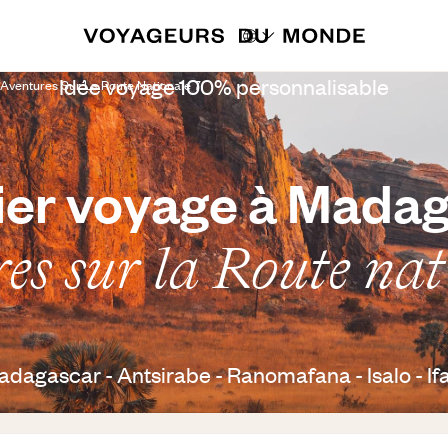
Idée voyage 100% personnalisable
ventures Sur La Route Nationale 7
er voyage à Mada
es sur la Route nat
dagascar - Antsirabe - Ranomafana - Isalo - If