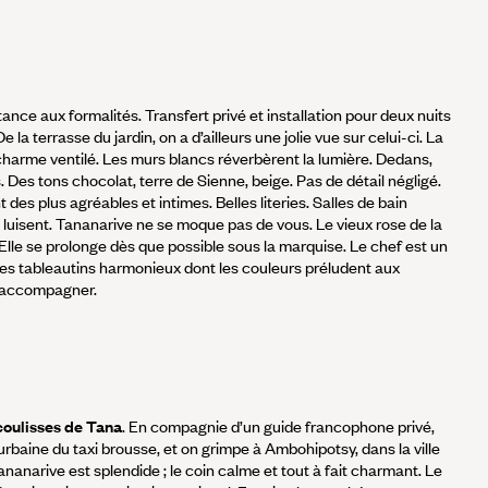
tance aux formalités. Transfert privé et installation pour deux nuits
 la terrasse du jardin, on a d’ailleurs une jolie vue sur celui-ci. La
e charme ventilé. Les murs blancs réverbèrent la lumière. Dedans,
Des tons chocolat, terre de Sienne, beige. Pas de détail négligé.
es plus agréables et intimes. Belles literies. Salles de bain
luisent. Tananarive ne se moque pas de vous. Le vieux rose de la
. Elle se prolonge dès que possible sous la marquise. Le chef est un
 des tableautins harmonieux dont les couleurs préludent aux
r accompagner.
coulisses de Tana
. En compagnie d’un guide francophone privé,
 urbaine du taxi brousse, et on grimpe à Ambohipotsy, dans la ville
ananarive est splendide ; le coin calme et tout à fait charmant. Le