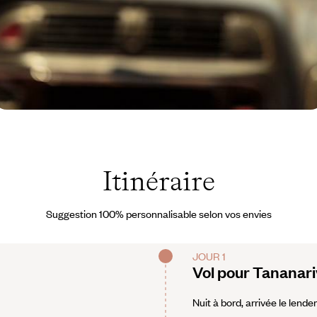
adagascar © Kieran
tone/Getty Images
Itinéraire
Suggestion 100% personnalisable selon vos envies
JOUR 1
Vol pour Tananar
Nuit à bord, arrivée le lende