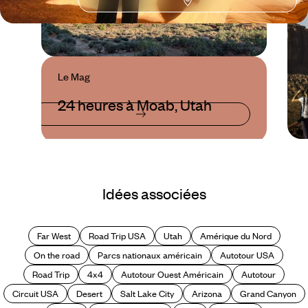
Le Mag
24 heures à Moab, Utah
Idées associées
Far West
Road Trip USA
Utah
Amérique du Nord
On the road
Parcs nationaux américain
Autotour USA
Road Trip
4x4
Autotour Ouest Américain
Autotour
Circuit USA
Desert
Salt Lake City
Arizona
Grand Canyon