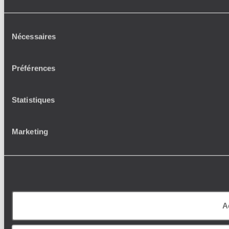
Sélection
Nécessaires
du
consentement
Préférences
Statistiques
Marketing
A