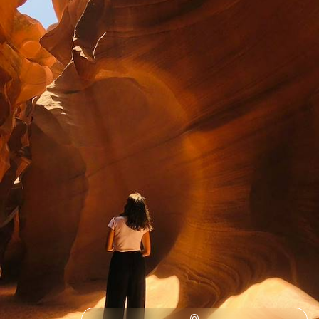
Le temps d'un été, offrir l'inoubliable à votre tribu : un mois de tour du
monde à travers trois pays et trois continents
34 jours, de 12500 à 15200 $ CA
1
Le Guide
Utah
Conseils pratiques, témoignages et inspirations pour bien préparer son
voyage