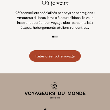
Où je veux
250 conseillers spécialisés par pays et par régions :
À 
Amoureux du beau jamais à court d’idées, ils vous
fran
inspirent et créent un voyage ultra-personnalisé :
suiven
étapes, hébergements, ateliers, rencontres…
Faites créer votre voyage