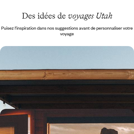
Des idées de
voyages Utah
Puisez l’inspiration dans nos suggestions avant de personnaliser votre
voyage
De Los Angeles au Grand Canyon - Un été dans
l’Ouest américain
Aux beaux jour, embarquer pour un road-movie emblématique du Far
West – villes mythiques, décors de cinéma, grands parcs, l'American
Dream
14 jours, de 3700 à 5000 $ CA
State Parks & détours hors piste - L'Ouest américain
à contre-courant
Même en été, s’affranchir des foules et des must see et se lancer dans