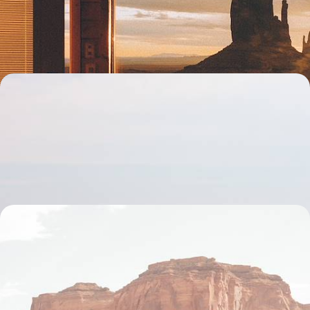
un inoubliable road-trip western en famille
13 jours, de 3900 à 5700 $ CA
Légendes du Far West, des Rocheuses au South
Dakota - Road-movie estival en famille
Entreprendre un grand voyage familial à travers les terres indiennes et
western des Rocky Mountains et du Dakota du Sud
13 jours, de 4000 à 5100 $ CA
Grand Canyon, Yellowstone & Rockies - L’Ouest
américain 100 % nature
Un road-trip grand angle à travers les plus beaux sites naturels de
l'Ouest US
16 jours, de 4400 à 6000 $ CA