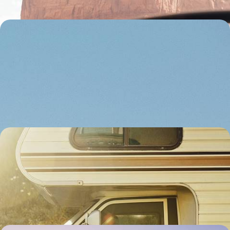
Bisons, ours, loups et mustangs - Western safari
dans les parcs des Rocheuses
Embarquer toute la tribu pour un road-trip XXL à travers les Rockies,
de parcs inoubliables en rencontres marquantes avec la faune
sauvage
13 jours, de 4600 à 5500 $ CA
Grand road-trip estival en tribu - Parcs mythiques
et villes stars de l’Ouest américain
En famille ou entre amis, embarquer pour trois semaines de périple
ensoleillé à travers Californie, Nevada, Utah et Arizona
19 jours, de 4800 à 6400 $ CA