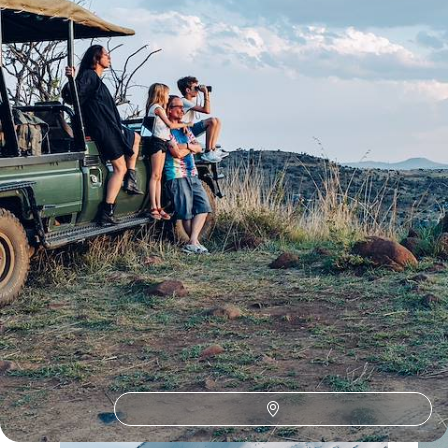
13 jours, de 5700 à 7800 $ CA
Toutes nos suggestions de voyages vacances de la toussaint
en Afrique du Sud (1)
L'Afrique du Sud selon
vos envies
Parce que chaque voyageur est différent