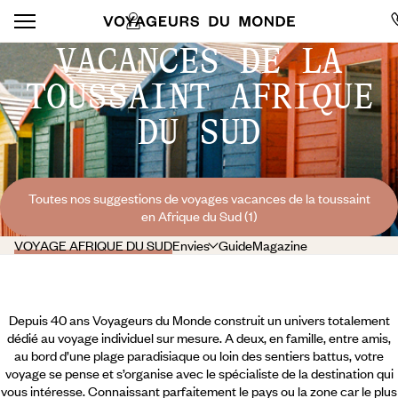
VACANCES DE LA
TOUSSAINT AFRIQUE
DU SUD
Toutes nos suggestions de voyages vacances de la toussaint
en Afrique du Sud (1)
VOYAGE AFRIQUE DU SUD
Envies
Guide
Magazine
Depuis 40 ans Voyageurs du Monde construit un univers totalement
dédié au voyage individuel sur mesure. A deux, en famille, entre amis,
au bord d’une plage paradisiaque ou loin des sentiers battus, votre
voyage se pense et s’organise avec le spécialiste de la destination qui
vous intéresse. Connaissant parfaitement le pays ou la zone car le plus