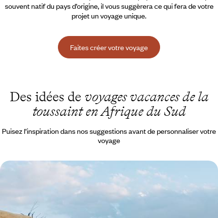
souvent natif du pays d’origine, il vous suggèrera ce qui fera de votre
projet un voyage unique.
Faites créer votre voyage
Des idées de
voyages vacances de la
toussaint en Afrique du Sud
Puisez l’inspiration dans nos suggestions avant de personnaliser votre
voyage
Le Cap, la côte et les Big Five - L'Afrique du Sud
avec les kids et sans palu
Emmener sa jeune tribu tout au sud de l'Afrique, entre grandes vagues
et grande faune, sans passer par la case vaccin !