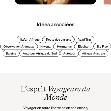
Guide Pratique
Quand partir en
Idées associées
Afrique du Sud ?
Safari Afrique
Route des Jardins
Road Trip
Observation Animaux
Knysna
Hermanus
Elephant
Big Five
Baleine
Autotour Afrique du Sud
Autotour
Afrique Australe
L’esprit
Voyageurs du
Monde
Voyager en toute liberté selon ses envies,