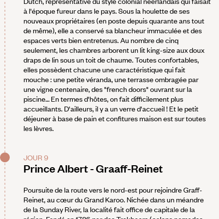
Dutch, représentative du style colonial néerlandais qui faisait
à l'époque fureur dans le pays. Sous la houlette de ses
nouveaux propriétaires (en poste depuis quarante ans tout
de même), elle a conservé sa blancheur immaculée et des
espaces verts bien entretenus. Au nombre de cinq
seulement, les chambres arborent un lit king-size aux doux
draps de lin sous un toit de chaume. Toutes confortables,
elles possèdent chacune une caractéristique qui fait
mouche : une petite véranda, une terrasse ombragée par
une vigne centenaire, des "french doors" ouvrant sur la
piscine… En termes d'hôtes, on fait difficilement plus
accueillants. D'ailleurs, il y a un verre d'accueil ! Et le petit
déjeuner à base de pain et confitures maison est sur toutes
les lèvres.
JOUR 9
Prince Albert - Graaff-Reinet
Poursuite de la route vers le nord-est pour rejoindre Graff-
Reinet, au cœur du Grand Karoo. Nichée dans un méandre
de la Sunday River, la localité fait office de capitale de la
région. Fondé en 1786 par des Trekboers (colons nomades