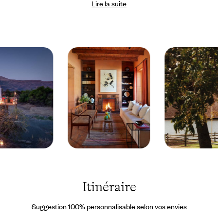
Lire la suite
d’Afrique au Cap ; une balade guidée à vélo à Montagu ; et pas
moins de quatre safaris dans le Grand Karoo. Un ranger, habitué à
repérer les animaux, vous mène sur leur pas et vous enseigne les
petites habitudes de chaque espèce. Oreilles attentives, yeux vissés
aux indispensables jumelles, on découvre cet immense jeu de
piste où le hasard reste le grand chef d'orchestre. S’il vous prenait
l’envie de prolonger votre aventure – à Johannesburg, dans la
maison de Gandhi, par exemple – il suffirait de nous en faire part.
Y compris une fois sur place ! Notre
concierge francophone à
destination
est maître dans l'art de gérer les imprévus, même ceux
de ce type.
Montagu
Afrique
-
du Sud ©
Afrique
Faustine
du Sud
Poidevin-
Itinéraire
© Droits
Gros
réservés
Suggestion 100% personnalisable selon vos envies