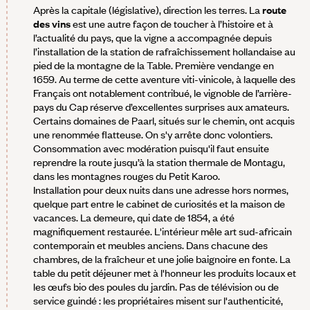
Après la capitale (législative), direction les terres. La
route
des vins
est une autre façon de toucher à l’histoire et à
l’actualité du pays, que la vigne a accompagnée depuis
l’installation de la station de rafraîchissement hollandaise au
pied de la montagne de la Table. Première vendange en
1659. Au terme de cette aventure viti-vinicole, à laquelle des
Français ont notablement contribué, le vignoble de l’arrière-
pays du Cap réserve d’excellentes surprises aux amateurs.
Certains domaines de Paarl, situés sur le chemin, ont acquis
une renommée flatteuse. On s'y arrête donc volontiers.
Consommation avec modération puisqu'il faut ensuite
reprendre la route jusqu’à la station thermale de Montagu,
dans les montagnes rouges du Petit Karoo.
Installation pour deux nuits dans une adresse hors normes,
quelque part entre le cabinet de curiosités et la maison de
vacances. La demeure, qui date de 1854, a été
magnifiquement restaurée. L'intérieur mêle art sud-africain
contemporain et meubles anciens. Dans chacune des
chambres, de la fraîcheur et une jolie baignoire en fonte. La
table du petit déjeuner met à l'honneur les produits locaux et
les œufs bio des poules du jardin. Pas de télévision ou de
service guindé : les propriétaires misent sur l'authenticité,