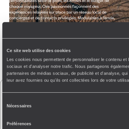
personnalisées selon le profil, les envies et le budget de
chaque voyageur. Ces passionnés façonnent des
expériences relayées sur place par un réseau local de
concierges et de contacts privilégiés. Modulables à l’envie,
ces voyages à la carte s’accompagnent d’une vaste gamme
de services haut de gamme (lounges, assistance 24/7,
carnet de voyage, appli, wifi nomade, réservation de tables…).
Ce site web utilise des cookies
Faites créer votre voyage
Les cookies nous permettent de personnaliser le contenu et l
sociaux et d'analyser notre trafic. Nous partageons également
partenaires de médias sociaux, de publicité et d'analyse, qu
leur avez fournies ou qu'ils ont collectées lors de votre utili
Découvrez tous les services qui vous
accompagnent
pendant votre voyage
Sélection
en Afrique du Sud
Nécessaires
du
consentement
Conciergerie francophone
unique au monde
Préférences