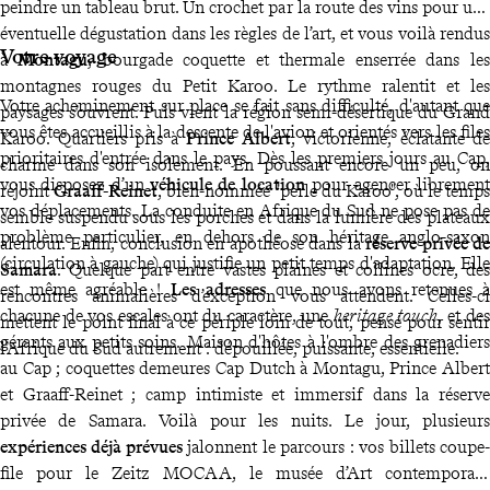
peindre un tableau brut. Un crochet par la route des vins pour une
éventuelle dégustation dans les règles de l’art, et vous voilà rendus
Votre voyage
à
Montagu
, bourgade coquette et thermale enserrée dans les
montagnes rouges du Petit Karoo. Le rythme ralentit et les
Votre acheminement sur place se fait sans difficulté, d'autant que
paysages s’ouvrent. Puis vient la région semi-désertique du Grand
vous êtes accueillis à la descente de l'avion et orientés vers les files
Karoo. Quartiers pris à
Prince Albert
, victorienne, éclatante de
prioritaires d'entrée dans le pays. Dès les premiers jours au Cap,
charme dans son isolement. En poussant encore un peu, on
vous disposez d’un
véhicule
de location
pour agencer librement
rejoint
Graaff-Reinet
, bien-nommée "perle du Karoo", où le temps
vos déplacements. La conduite en Afrique du Sud ne pose pas de
semble suspendu sous les porches et dans la lumière des plateaux
problème particulier, en dehors de son héritage anglo-saxon
alentour. Enfin, conclusion en apothéose dans la
réserve privée de
(circulation à gauche) qui justifie un petit temps d'adaptation. Elle
Samara
. Quelque part entre vastes plaines et collines ocre, des
est même agréable !
Les adresses
que nous avons retenues à
rencontres animalières d’exception vous attendent. Celles-ci
chacune de vos escales ont du caractère, une
heritage touch
, et des
mettent le point final à ce périple loin de tout, pensé pour sentir
gérants aux petits soins. Maison d'hôtes à l'ombre des grenadiers
l’Afrique du Sud autrement : dépouillée, puissante, essentielle.
au Cap ; coquettes demeures Cap Dutch à Montagu, Prince Albert
et Graaff-Reinet ; camp intimiste et immersif dans la réserve
privée de Samara. Voilà pour les nuits. Le jour, plusieurs
expériences déjà prévues
jalonnent le parcours : vos billets coupe-
file pour le Zeitz MOCAA, le musée d’Art contemporain