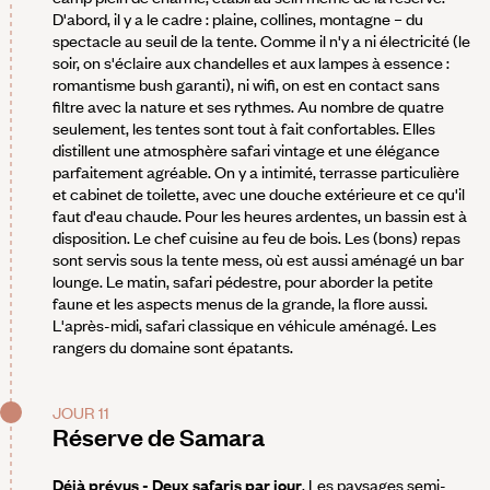
D'abord, il y a le cadre : plaine, collines, montagne – du
spectacle au seuil de la tente. Comme il n'y a ni électricité (le
soir, on s'éclaire aux chandelles et aux lampes à essence :
romantisme bush garanti), ni wifi, on est en contact sans
filtre avec la nature et ses rythmes. Au nombre de quatre
seulement, les tentes sont tout à fait confortables. Elles
distillent une atmosphère safari vintage et une élégance
parfaitement agréable. On y a intimité, terrasse particulière
et cabinet de toilette, avec une douche extérieure et ce qu'il
faut d'eau chaude. Pour les heures ardentes, un bassin est à
disposition. Le chef cuisine au feu de bois. Les (bons) repas
sont servis sous la tente mess, où est aussi aménagé un bar
lounge. Le matin, safari pédestre, pour aborder la petite
faune et les aspects menus de la grande, la flore aussi.
L'après-midi, safari classique en véhicule aménagé. Les
rangers du domaine sont épatants.
JOUR 11
Réserve de Samara
Déjà prévus - Deux safaris par jour
. Les paysages semi-