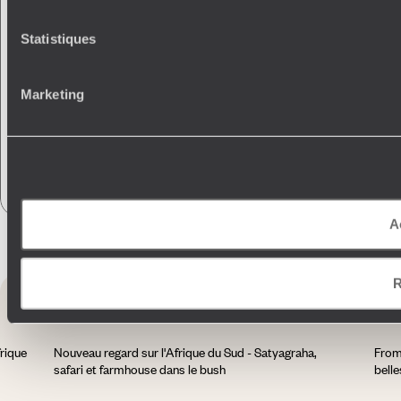
Appli carnet
de voyage
Statistiques
Wifi nomade : 1Go/jour inclus
Voyageurs
Gourmet
Marketing
Modifier son voyage en cours
Assistance
24/24
Absorption CO
2
A
Vous aimerez
aussi
R
frique
Nouveau regard sur l'Afrique du Sud - Satyagraha,
From
safari et farmhouse dans le bush
belle