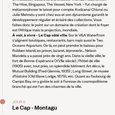
The Hive, Singapour, The Vessel, New York – fut chargé de
métamorphoser le laissé pour compte. Kudzanai Chiurai ou
Julie Mehretu y sont chez eux et son dynamisme garantit le
développement régulier et éclairé des collections. Vous
faites donc le point sur un domaine de création dont le foyer
est l’Afrique mais la projection, mondiale.
À voir, à vivre - Le Cap côté ville
. Sur le V&A Waterfront
s'alignent boutiques, restaurants, bars mais aussi le Two
Oceans Aquarium. De là, on peut prendre le bateau pour
Robben Island, ex prison, lazaret, léproserie… Nelson
Mandela y a passé près de vingt ans. Dans la vieille ville, le
fort de Bonne-Espérance (XVIIe siècle) ; l’hôtel de ville
(1905) avec, tout près, un splendide bâtiment Art déco, le
Mutual Building (Fred Glennie, 1935) ; Long Street ; le musée
d’histoire (Old Slave Lodge, 1679), etc. Quant au faubourg de
Camps Bay, on y goûte le soir à l’ivresse du cosmopolitisme
branché qui est l’un des charmes de la ville.
JOUR 6
Le Cap - Montagu