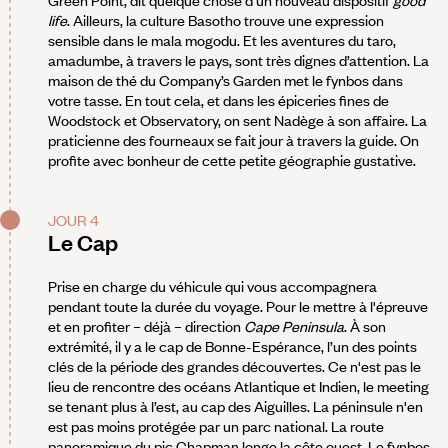
Green Point, dit quelque chose d’un nouveau dispositif
good
life
. Ailleurs, la culture Basotho trouve une expression
sensible dans le mala mogodu. Et les aventures du taro,
amadumbe, à travers le pays, sont très dignes d’attention. La
maison de thé du Company’s Garden met le fynbos dans
votre tasse. En tout cela, et dans les épiceries fines de
Woodstock et Observatory, on sent Nadège à son affaire. La
praticienne des fourneaux se fait jour à travers la guide. On
profite avec bonheur de cette petite géographie gustative.
JOUR 4
Le Cap
Prise en charge du véhicule qui vous accompagnera
pendant toute la durée du voyage. Pour le mettre à l'épreuve
et en profiter – déjà – direction
Cape Peninsula
. À son
extrémité, il y a le cap de Bonne-Espérance, l’un des points
clés de la période des grandes découvertes. Ce n'est pas le
lieu de rencontre des océans Atlantique et Indien, le meeting
se tenant plus à l’est, au cap des Aiguilles. La péninsule n'en
est pas moins protégée par un parc national. La route
panoramique du pic Chapman longe la côte ouest. Le fynbos