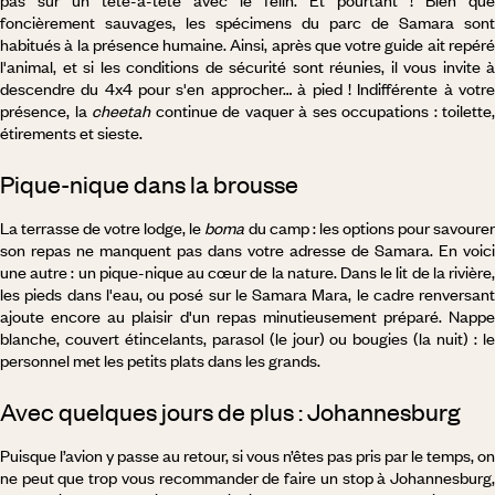
pas sur un tête-à-tête avec le félin. Et pourtant ! Bien que
foncièrement sauvages, les spécimens du parc de Samara sont
habitués à la présence humaine. Ainsi, après que votre guide ait repéré
l'animal, et si les conditions de sécurité sont réunies, il vous invite à
descendre du 4x4 pour s'en approcher… à pied ! Indifférente à votre
présence, la
cheetah
continue de vaquer à ses occupations : toilette,
étirements et sieste.
Pique-nique dans la brousse
La terrasse de votre lodge, le
boma
du camp : les options pour savoure
son repas ne manquent pas dans votre adresse de Samara. En voici
une autre : un pique-nique au cœur de la nature. Dans le lit de la rivière,
les pieds dans l'eau, ou posé sur le Samara Mara, le cadre renversant
ajoute encore au plaisir d'un repas minutieusement préparé. Nappe
blanche, couvert étincelants, parasol (le jour) ou bougies (la nuit) : le
personnel met les petits plats dans les grands.
Avec quelques jours de plus : Johannesburg
Puisque l’avion y passe au retour, si vous n’êtes pas pris par le temps, on
ne peut que trop vous recommander de faire un stop à Johannesburg,