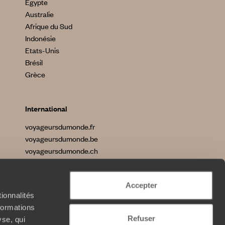
Egypte
Australie
Afrique du Sud
Indonésie
Etats-Unis
Brésil
Grèce
International
voyageursdumonde.fr
voyageursdumonde.be
voyageursdumonde.ch
voyageursdumonde.ch/de
voyageursdumonde.com
Accepter
originaltravel.co.uk
ionnalités
formations
Refuser
yse, qui