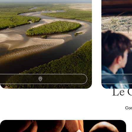
plages du Mozambique, en passant par la savane
trip rythmé dans
légendaire du Limpopo
suscite la curios
12 jours, de 6700 à 8600 $ CA
13 jours, de 6800
Le 
Con