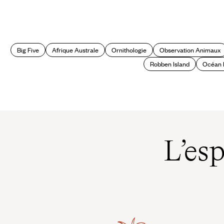
Big Five
Afrique Australe
Ornithologie
Observation Animaux
Robben Island
Océan 
L’es