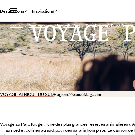
Destinations
Inspirations
VOYAGE 
Accueil
Destination
Afrique Du Sud
Parc Kruger & Blyde River
VOYAGE AFRIQUE DU SUD
Régions
Guide
Magazine
Voyage au Parc Kruger, l’une des plus grandes réserves animalières d’A
au nord et collines au sud, pour des safaris hors piste. Le canyon de 