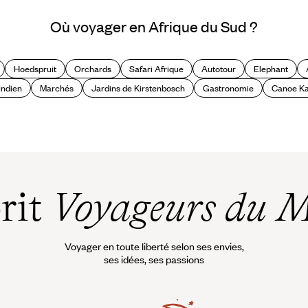
Les plus belles routes d’Afrique
Où voyager en Afrique du Sud ?
du Sud
Hoedspruit
Orchards
Safari Afrique
Autotour
Elephant
Indien
Marchés
Jardins de Kirstenbosch
Gastronomie
Canoe K
prit
Voyageurs du 
Voyager en toute liberté selon ses envies,
ses idées, ses passions