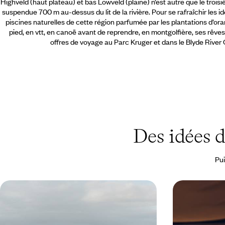
Highveld (haut plateau) et bas Lowveld (plaine) n’est autre que le trois
suspendue 700 m au-dessus du lit de la rivière. Pour se rafraîchir les i
piscines naturelles de cette région parfumée par les plantations d’oran
pied, en vtt, en canoë avant de reprendre, en montgolfière, ses rêves 
offres de voyage au Parc Kruger et dans le Blyde Rive
Des idées 
Pui
Savane, canyons et sable fin -
Du Cap au K
L'Afrique du Sud et le Mozambique
Sud active a
Aller de la maison de Gandhi à Johannesburg aux
Du Cap à l'intim