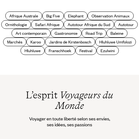
Afrique du Sud ?
Afrique Australe
Big Five
Elephant
Observation Animaux
Ornithologie
Safari Afrique
Autotour Afrique du Sud
Autotour
Art contemporain
Gastronomie
Road Trip
Baleine
Marchés
Karoo
Jardins de Kirstenbosch
Hluhluwe Umfolozi
Hluhluwe
Franschhoek
Festival
Ezulwini
L’esprit
Voyageurs du
Monde
Voyager en toute liberté selon ses envies,
ses idées, ses passions