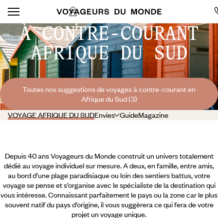
À CONTRE-COURANT
AFRIQUE DU SUD
Toutes nos suggestions de voyages à contre-courant en
Afrique du Sud (3)
VOYAGE AFRIQUE DU SUD
Envies
Guide
Magazine
Depuis 40 ans Voyageurs du Monde construit un univers totalement
dédié au voyage individuel sur mesure. A deux, en famille, entre amis,
au bord d’une plage paradisiaque ou loin des sentiers battus, votre
voyage se pense et s’organise avec le spécialiste de la destination qui
vous intéresse. Connaissant parfaitement le pays ou la zone car le plus
souvent natif du pays d’origine, il vous suggèrera ce qui fera de votre
projet un voyage unique.