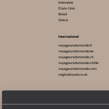
Indonésie
Etats-Unis
Brésil
Grèce
International
voyageursdumonde.fr
voyageursdumonde.be
voyageursdumonde.ch
voyageursdumonde.ch/de
voyageursdumonde.com
originaltravel.co.uk
Copyrights
Plan du site