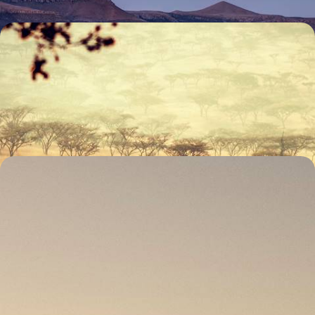
De la côte est au Swaziland - Un autre voyage en
Afrique du Sud
Une Afrique du Sud plus authentique, loin des itinéraires plus
classiques
12 jours, de 7400 à 9000 $ CA
Cape Town et la Zambie - Été austral en ville &
saison verte dans le bush
Au Cap, en Afrique du Sud, retrouver l’été en plein hiver ; dans le South
Luangwa, en Zambie, vivre le safari en vert et pour vous seul
11 jours, de 9600 à 12100 $ CA
Toutes nos suggestions de voyages à contre-courant en