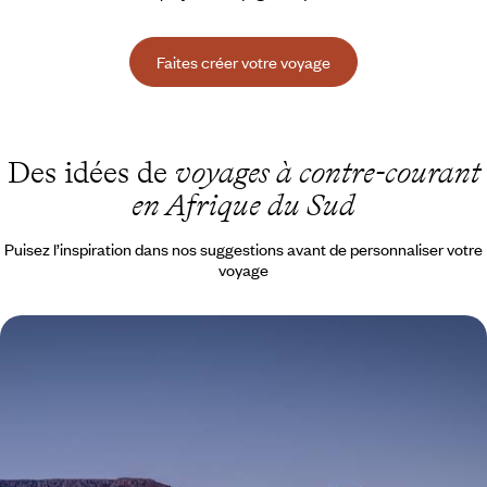
Faites créer votre voyage
Des idées de
voyages à contre-courant
en Afrique du Sud
Puisez l’inspiration dans nos suggestions avant de personnaliser votre
voyage
Safaris confidentiels et réserves minérales -
L'Afrique du Sud sous les radars
Après avoir goûté à l'énergie du Cap, délaisser les foules pour s'enivrer
sur la route des vins avant de bondir du petit au grand Karoo
13 jours, de 6900 à 8600 $ CA