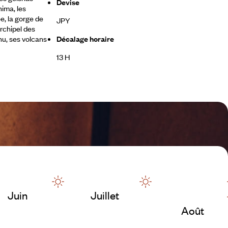
Devise
hima, les
e, la gorge de
JPY
archipel des
shu, ses volcans
Décalage horaire
13 H
Juin
Juillet
Août