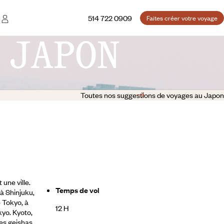
514 722 0909
Faites créer votre voyage
 JAPON
Toutes nos suggestions de voyages au Japon
 une ville.
Temps de vol
 à Shinjuku,
e Tokyo, à
12 H
kyo.
Kyoto,
les geishas