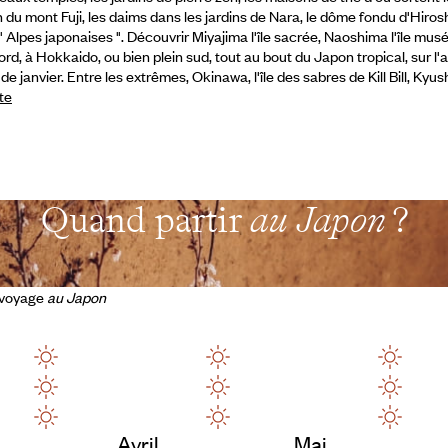
on du mont Fuji, les daims dans les jardins de Nara, le dôme fondu d'Hiros
Alpes japonaises ". Découvrir Miyajima l'île sacrée, Naoshima l'île musé
rd, à Hokkaido, ou bien plein sud, tout au bout du Japon tropical, sur l'
de janvier. Entre les extrêmes, Okinawa, l'île des sabres de Kill Bill, Kyu
ite
Quand partir
au Japon
?
e voyage
au Japon
Avril
Mai