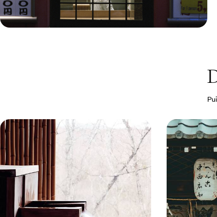
Le Mag
Le meilleur de la cuisine
D
japonaise
Pui
De Tokyo à Kyoto en train - Japon
De Tokyo au
urbain et pause onsen
Un voyage s
Poser un premier pied au Japon et, de buildings
Plonger corps e
en temples, sentir battre le cœur du pays
magnétique ; rall
11 jours, de 6100 à 8500 $ CA
13 jours, de 6200