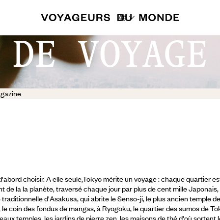
 DE VOYAGE
gazine
d'abord choisir. A elle seule,Tokyo mérite un voyage : chaque quartier est
t de la la planète, traversé chaque jour par plus de cent mille Japonais,
e traditionnelle d'Asakusa, qui abrite le Senso-ji, le plus ancien temple d
, le coin des fondus de mangas, à Ryogoku, le quartier des sumos de To
beaux temples, les jardins de pierre zen, les maisons de thé d'où sortent 