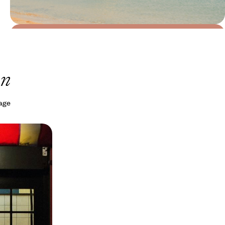
Le Mag
Visiter la mer intérieure de Seto :
pour une odyssée insulaire et
on
artistique
yage
ain - Tokyo
Miyajima
onner villes-
ites millénaires