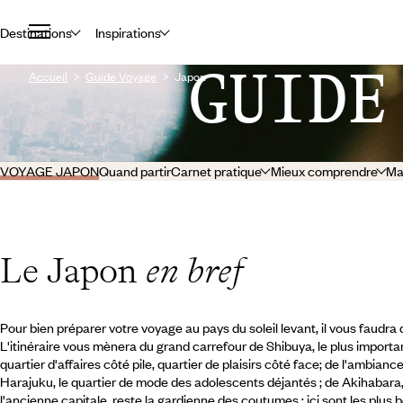
Destinations
Inspirations
GUIDE
Accueil
Guide Voyage
Japon
VOYAGE JAPON
Quand partir
Carnet pratique
Mieux comprendre
Ma
Le Japon
en bref
Pour bien préparer votre voyage au pays du soleil levant, il vous faudra 
L'itinéraire vous mènera du grand carrefour de Shibuya, le plus importan
quartier d'affaires côté pile, quartier de plaisirs côté face; de l'ambianc
Harajuku, le quartier de mode des adolescents déjantés ; de Akihabara
l'ancienne capitale, reste la gardienne des coutumes : ici sont les plus 