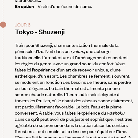
Marunouchi...
En option
- Visite d’une écurie de sumo.
JOUR 6
Tokyo - Shuzenji
Train pour Shuzenji, charmante station thermale de la
péninsule d’Izu. Nuit dans un
ryokan
, une auberge
traditionnelle. L’architecture et l’aménagement respectent
les règles du genre, avec un grand souci du confort. Vous
faites ici l’expérience d’un art de recevoir unique, d’une
esthétique, d’un esprit. Les chambres se ferment, s’ouvrent,
se modulent en fonction des besoins de l’heure, sans perdre
de leur élégance. Le bain thermal est alimenté par une
source chaude naturelle. L’heure où le soleil clignote à
travers les feuilles, où le chant des oiseaux sonne clairement,
est particulièrement favorable. Le bois, l’eau et la pierre
conversent. À table, vous faites l’expérience du
washoku
dans ce qu’il peut avoir de plus juste et sophistiqué. Il est très
agréable de se promener dans la station et sur les sentiers
forestiers. Tout semble fait à dessein pour équilibrer l’âme.
C’est en fait le rapport de l’homme à la nature qui a trouvé là