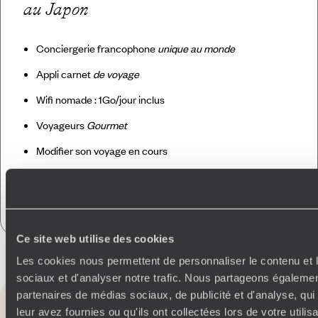
au Japon
Conciergerie francophone
unique au monde
Appli carnet
de voyage
Wifi nomade : 1Go/jour inclus
Voyageurs
Gourmet
Modifier son voyage en cours
Assistance
24/24
Absorption CO
2
Ce site web utilise des cookies
Les cookies nous permettent de personnaliser le contenu et l
sociaux et d'analyser notre trafic. Nous partageons également
Vous aimerez
aussi
partenaires de médias sociaux, de publicité et d'analyse, qu
leur avez fournies ou qu'ils ont collectées lors de votre utili