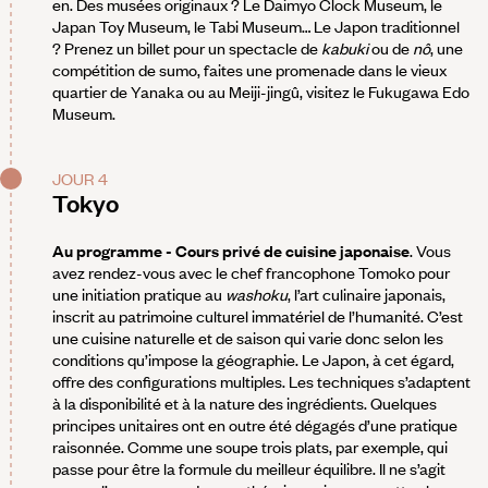
en. Des musées originaux ? Le Daimyo Clock Museum, le
Japan Toy Museum, le Tabi Museum… Le Japon traditionnel
? Prenez un billet pour un spectacle de
kabuki
ou de
nô
, une
compétition de sumo, faites une promenade dans le vieux
quartier de Yanaka ou au Meiji-jingû, visitez le Fukugawa Edo
Museum.
JOUR 4
Tokyo
Au programme - Cours privé de cuisine japonaise
. Vous
avez rendez-vous avec le chef francophone Tomoko pour
une initiation pratique au
washoku
, l’art culinaire japonais,
inscrit au patrimoine culturel immatériel de l’humanité. C’est
une cuisine naturelle et de saison qui varie donc selon les
conditions qu’impose la géographie. Le Japon, à cet égard,
offre des configurations multiples. Les techniques s’adaptent
à la disponibilité et à la nature des ingrédients. Quelques
principes unitaires ont en outre été dégagés d’une pratique
raisonnée. Comme une soupe trois plats, par exemple, qui
passe pour être la formule du meilleur équilibre. Il ne s’agit