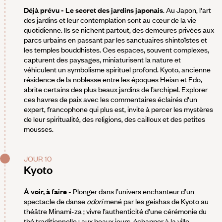
Déjà prévu - Le secret des jardins japonais
. Au Japon, l'art
des jardins et leur contemplation sont au cœur de la vie
quotidienne. Ils se nichent partout, des demeures privées aux
parcs urbains en passant par les sanctuaires shintoïstes et
les temples bouddhistes. Ces espaces, souvent complexes,
capturent des paysages, miniaturisent la nature et
véhiculent un symbolisme spirituel profond. Kyoto, ancienne
résidence de la noblesse entre les époques Heian et Edo,
abrite certains des plus beaux jardins de l’archipel. Explorer
ces havres de paix avec les commentaires éclairés d'un
expert, francophone qui plus est, invite à percer les mystères
de leur spiritualité, des religions, des cailloux et des petites
mousses.
JOUR 10
Kyoto
À voir, à faire -
Plonger dans l’univers enchanteur d’un
spectacle de danse
odori
mené par les geishas de Kyoto au
théâtre Minami-za ; vivre l’authenticité d’une cérémonie du
thé traditionnelle ; aux beaux jours, échapper à la ville,