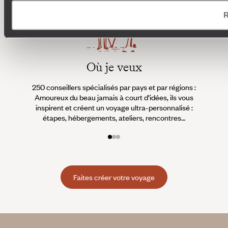
R
Où je veux
250 conseillers spécialisés par pays et par régions :
À 
Amoureux du beau jamais à court d’idées, ils vous
fran
inspirent et créent un voyage ultra-personnalisé :
suiven
étapes, hébergements, ateliers, rencontres…
Faites créer votre voyage