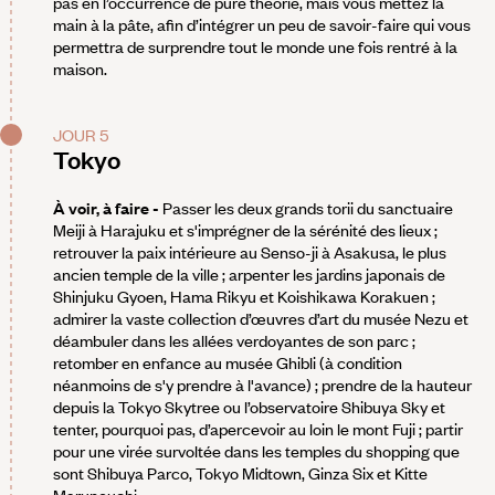
pas en l’occurrence de pure théorie, mais vous mettez la
main à la pâte, afin d’intégrer un peu de savoir-faire qui vous
permettra de surprendre tout le monde une fois rentré à la
maison.
JOUR 5
Tokyo
À voir, à faire -
Passer les deux grands torii du sanctuaire
Meiji à Harajuku et s'imprégner de la sérénité des lieux ;
retrouver la paix intérieure au Senso-ji à Asakusa, le plus
ancien temple de la ville ; arpenter les jardins japonais de
Shinjuku Gyoen, Hama Rikyu et Koishikawa Korakuen ;
admirer la vaste collection d’œuvres d’art du musée Nezu et
déambuler dans les allées verdoyantes de son parc ;
retomber en enfance au musée Ghibli (à condition
néanmoins de s'y prendre à l'avance) ; prendre de la hauteur
depuis la Tokyo Skytree ou l’observatoire Shibuya Sky et
tenter, pourquoi pas, d’apercevoir au loin le mont Fuji ; partir
pour une virée survoltée dans les temples du shopping que
sont Shibuya Parco, Tokyo Midtown, Ginza Six et Kitte