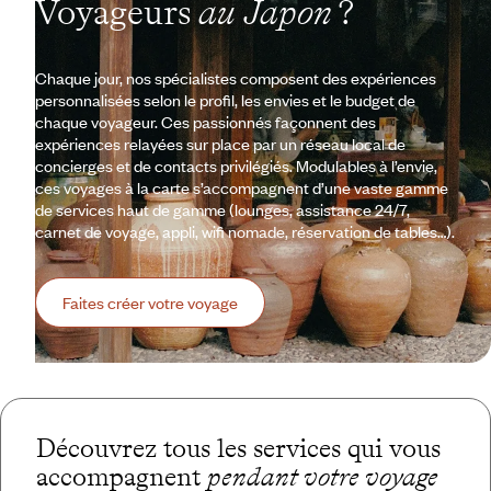
Voyageurs
au Japon
?
Chaque jour, nos spécialistes composent des expériences
personnalisées selon le profil, les envies et le budget de
chaque voyageur. Ces passionnés façonnent des
expériences relayées sur place par un réseau local de
concierges et de contacts privilégiés. Modulables à l’envie,
ces voyages à la carte s’accompagnent d’une vaste gamme
de services haut de gamme (lounges, assistance 24/7,
carnet de voyage, appli, wifi nomade, réservation de tables…).
Faites créer votre voyage
Découvrez tous les services qui vous
accompagnent
pendant votre voyage