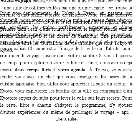
Au milieu d’un paysage évoquant une gravure japonaise ancienne
– une suite de collines voilées par une brume légère – se trouve la
Pour vos déplacements de Tokyo à Kyoto, en passant par
sérénité d’une plaine tapissée de rizières. Votre ryokan préserve
Shuzenji, nous avons opté pour le train. Le réseau ferré nippon
minutieusement l’art de vivre et les traditions de la région. On se
est excellent, les trains parfaitement entretenus et d’une
prélasse dans l'eau d'une source chaude, le regard tourné vers la
ponctualité à toute épreuve. Vos adresses, quant à elles, misent sur
rivière Katsuragawa et les forêts de bambous. Une parenthèse
une situation privilégiée, un confort ressourçant et un service
délassante entre les tourbillons de vie urbaine que sont Tokyo et
personnalisé. Chacune est à l’image de la ville qui l’abrite, pour
Kyoto.
continuer de voyager jusque dans votre chambre. Si vous disposez
de temps pour explorer à votre rythme et flâner, nous avons déjà
inscrit
deux temps forts à votre agenda
. À Tokyo, vous avez
rendez-vous avec un chef qui vous enseignera les bases de la
cuisine japonaise, bien utiles pour apprécier la suite du séjour ; à
Kyoto, vous explorerez les jardins de la ville en compagnie d'un
Kyotoïte expert du sujet pour lever le voile sur leurs secrets. Pour
le reste, libre à chacun d’adapter le programme, d’y ajouter
d’autres expériences ou même de prolonger le voyage – après
Lire la suite
tout, l’avion repart d’Osaka. Pour cela et pour tout autre besoin ou
désir de dernière minute, vous disposez des coordonnées de
notre