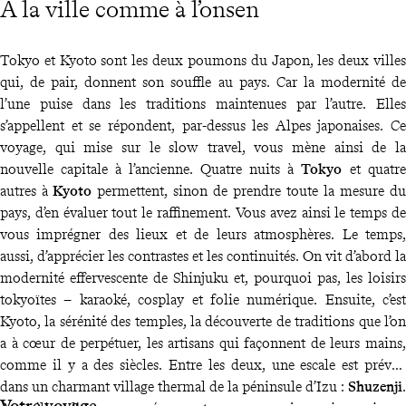
À la ville comme à l’onsen
Tokyo et Kyoto sont les deux poumons du Japon, les deux villes
qui, de pair, donnent son souffle au pays. Car la modernité de
l’une puise dans les traditions maintenues par l’autre. Elles
s’appellent et se répondent, par-dessus les Alpes japonaises. Ce
voyage, qui mise sur le slow travel, vous mène ainsi de la
nouvelle capitale à l’ancienne. Quatre nuits à
Tokyo
et quatre
autres à
Kyoto
permettent, sinon de prendre toute la mesure du
pays, d’en évaluer tout le raffinement. Vous avez ainsi le temps de
vous imprégner des lieux et de leurs atmosphères. Le temps,
aussi, d’apprécier les contrastes et les continuités. On vit d’abord la
modernité effervescente de Shinjuku et, pourquoi pas, les loisirs
tokyoïtes – karaoké, cosplay et folie numérique. Ensuite, c’est
Kyoto, la sérénité des temples, la découverte de traditions que l’on
a à cœur de perpétuer, les artisans qui façonnent de leurs mains,
comme il y a des siècles. Entre les deux, une escale est prévue
dans un charmant village thermal de la péninsule d’Izu :
Shuzenji
.
Votre voyage