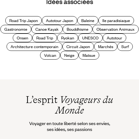
Idées associées
du Japon
Road Trip Japon
Autotour Japon
Baleine
Ile paradisiaque
Gastronomie
Canoe Kayak
Bouddhisme
Observation Animaux
Onsen
Road Trip
Ryokan
UNESCO
Autotour
Architecture contemporain
Circuit Japon
Marchés
Surf
Volcan
Neige
Matsue
L’esprit
Voyageurs du
Monde
Voyager en toute liberté selon ses envies,
ses idées, ses passions