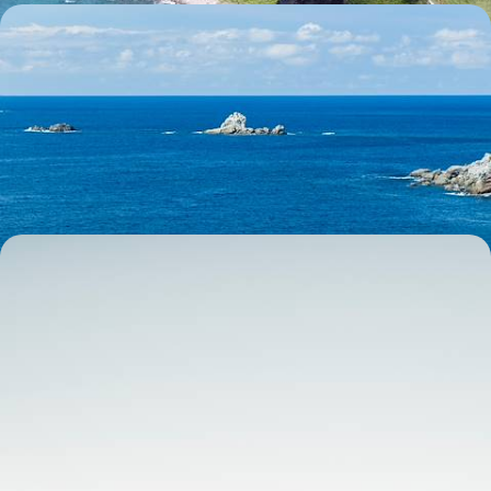
Honshu sur mer, un Japon hors des radars - Road-
trip littoral de Tottori à Hagi
En voiture, aborder l’ouest de Honshu — une contrée maritime et
authentique — par sa côte, Kyoto en préambule, Hiroshima en
conclusion
16 jours, de 8600 à 10900 $ CA
Du Japon à Hawaï - Archipels de terre, de feu et
d'eau
S'ouvrir en un même voyage à l'âme de deux États insulaires, liés par
une histoire et un rapport intime à la nature
15 jours, de 13600 à 16200 $ CA
1