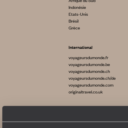
Afrique du Sud
Indonésie
Etats-Unis
Brésil
Grèce
International
voyageursdumonde.fr
voyageursdumonde.be
voyageursdumonde.ch
voyageursdumonde.ch/de
voyageursdumonde.com
originaltravel.co.uk