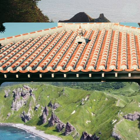
12 jours, de 7200 à 9300 $ CA
L'archipel d'Okinawa - D'une île à l'autre, un Japon
insoupçonné
En cinq îles, découvrir une nouvelle facette nippone, inattendue et...
paradisiaque
13 jours, de 7900 à 10700 $ CA
Aux beaux jours, l’île de Hokkaido - Tout au nord,
road-trip à travers le Japon sauvage
Au volant et à votre rythme, aborder un Japon méconnu, pour une
approche plus intime ou un second voyage
11 jours, de 8200 à 11700 $ CA