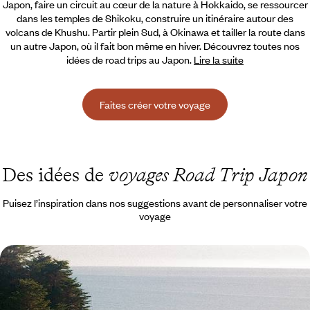
Japon, faire un circuit au cœur de la nature à Hokkaido, se ressourcer
dans les temples de Shikoku, construire un itinéraire autour des
volcans de Khushu. Partir plein Sud, à Okinawa et tailler la route dans
un autre Japon, où il fait bon même en hiver. Découvrez toutes nos
idées de road trips au Japon.
Lire la suite
Faites créer votre voyage
Des idées de
voyages Road Trip Japon
Puisez l’inspiration dans nos suggestions avant de personnaliser votre
voyage
De Taïwan à Okinawa - Éloge d’un monde flottant
De Taipei à Tainan, confronter l'énergie de deux capitales taïwanaises
et s’émerveiller des contrastes de l’île-dragon