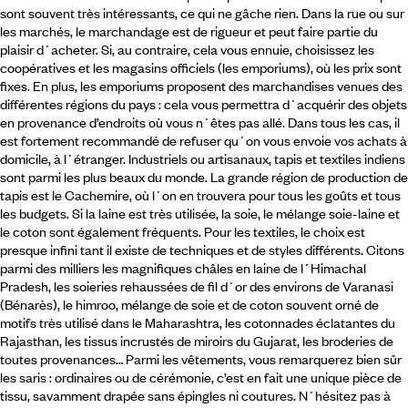
sont souvent très intéressants, ce qui ne gâche rien. Dans la rue ou sur
les marchés, le marchandage est de rigueur et peut faire partie du
plaisir d´acheter. Si, au contraire, cela vous ennuie, choisissez les
coopératives et les magasins officiels (les emporiums), où les prix sont
fixes. En plus, les emporiums proposent des marchandises venues des
différentes régions du pays : cela vous permettra d´acquérir des objets
en provenance d’endroits où vous n´êtes pas allé. Dans tous les cas, il
est fortement recommandé de refuser qu´on vous envoie vos achats à
domicile, à l´étranger. Industriels ou artisanaux, tapis et textiles indiens
sont parmi les plus beaux du monde. La grande région de production de
tapis est le Cachemire, où l´on en trouvera pour tous les goûts et tous
les budgets. Si la laine est très utilisée, la soie, le mélange soie-laine et
le coton sont également fréquents. Pour les textiles, le choix est
presque infini tant il existe de techniques et de styles différents. Citons
parmi des milliers les magnifiques châles en laine de l´Himachal
Pradesh, les soieries rehaussées de fil d´or des environs de Varanasi
(Bénarès), le himroo, mélange de soie et de coton souvent orné de
motifs très utilisé dans le Maharashtra, les cotonnades éclatantes du
Rajasthan, les tissus incrustés de miroirs du Gujarat, les broderies de
toutes provenances… Parmi les vêtements, vous remarquerez bien sûr
les saris : ordinaires ou de cérémonie, c’est en fait une unique pièce de
tissu, savamment drapée sans épingles ni coutures. N´hésitez pas à