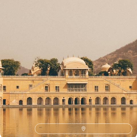
15 jours, de 7700 à 9900 $ CA
Toutes nos suggestions de voyages en Inde (21)
Où voyager en Inde ?
UNESCO
Marchés
Delhi
Gastronomie
Thé
Bouddhisme
Inde du sud
Observation Animaux
Palais de Maharadjas
Rajasthan
Road Trip
Vélo
Autotour Inde
Haveli
Jaipur
Agra
Chateau
Himalaya
Jodhpur
Taj Mahal