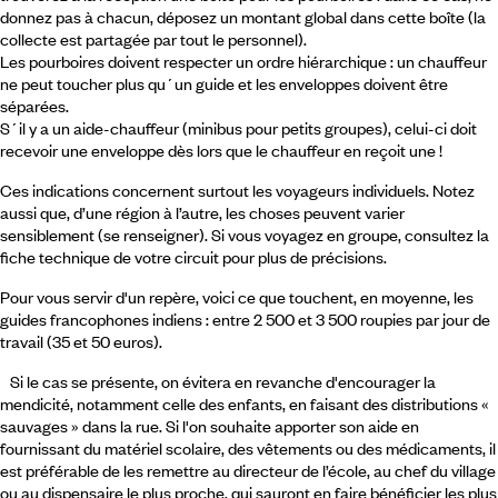
donnez pas à chacun, déposez un montant global dans cette boîte (la
collecte est partagée par tout le personnel).
Les pourboires doivent respecter un ordre hiérarchique : un chauffeur
ne peut toucher plus qu´un guide et les enveloppes doivent être
séparées.
S´il y a un aide-chauffeur (minibus pour petits groupes), celui-ci doit
recevoir une enveloppe dès lors que le chauffeur en reçoit une !
Ces indications concernent surtout les voyageurs individuels. Notez
aussi que, d’une région à l’autre, les choses peuvent varier
sensiblement (se renseigner). Si vous voyagez en groupe, consultez la
fiche technique de votre circuit pour plus de précisions.
Pour vous servir d'un repère, voici ce que touchent, en moyenne, les
guides francophones indiens : entre 2 500 et 3 500 roupies par jour de
travail (35 et 50 euros).
Si le cas se présente, on évitera en revanche d'encourager la
mendicité, notamment celle des enfants, en faisant des distributions «
sauvages » dans la rue. Si l'on souhaite apporter son aide en
fournissant du matériel scolaire, des vêtements ou des médicaments, il
est préférable de les remettre au directeur de l’école, au chef du village
ou au dispensaire le plus proche, qui sauront en faire bénéficier les plus