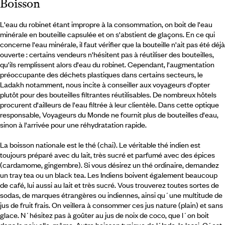
Boisson
L'eau du robinet étant impropre à la consommation, on boit de l'eau
minérale en bouteille capsulée et on s'abstient de glaçons. En ce qui
concerne l'eau minérale, il faut vérifier que la bouteille n'ait pas été déjà
ouverte : certains vendeurs n'hésitent pas à réutiliser des bouteilles,
qu'ils remplissent alors d'eau du robinet. Cependant, l'augmentation
préoccupante des déchets plastiques dans certains secteurs, le
Ladakh notamment, nous incite à conseiller aux voyageurs d'opter
plutôt pour des bouteilles filtrantes réutilisables. De nombreux hôtels
procurent d'ailleurs de l'eau filtrée à leur clientèle. Dans cette optique
responsable, Voyageurs du Monde ne fournit plus de bouteilles d'eau,
sinon à l'arrivée pour une réhydratation rapide.
La boisson nationale est le thé (chai). Le véritable thé indien est
toujours préparé avec du lait, très sucré et parfumé avec des épices
(cardamome, gingembre). Si vous désirez un thé ordinaire, demandez
un tray tea ou un black tea. Les Indiens boivent également beaucoup
de café, lui aussi au lait et très sucré. Vous trouverez toutes sortes de
sodas, de marques étrangères ou indiennes, ainsi qu´une multitude de
jus de fruit frais. On veillera à consommer ces jus nature (plain) et sans
glace. N´hésitez pas à goûter au jus de noix de coco, que l´on boit