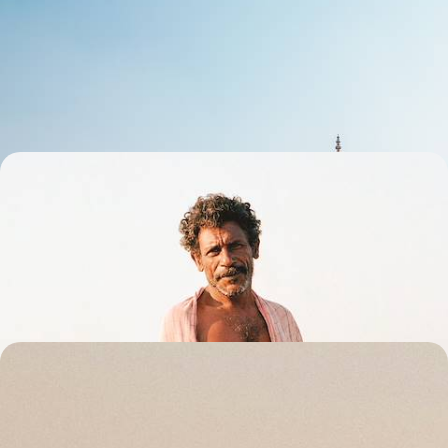
belles adresses
Cibler les grandes cités de l’Inde du Nord – Udaipur, Jodhpur, Jaipur,
Agra, Delhi – et opter à Deogarh pour un joli pas de côté
13 jours, de 8600 à 10400 $ CA
Jasmin, pays tamoul et Backwaters - De Pondichéry
à Cochin, l'Inde du sud essentielle
De cités coloniales en temples, de plantations en rizières, conjuguer
douceur de vivre et patrimoine d’exception en Inde méridionale
14 jours, de 6800 à 8300 $ CA
De cités sacrées en palais radieux - Le grand tour du
Rajasthan
Les éblouissantes cités princières sans omettre, hors des sentiers
tracés, l'enceinte blonde de Jaisalmer et la quiétude rurale de Barli