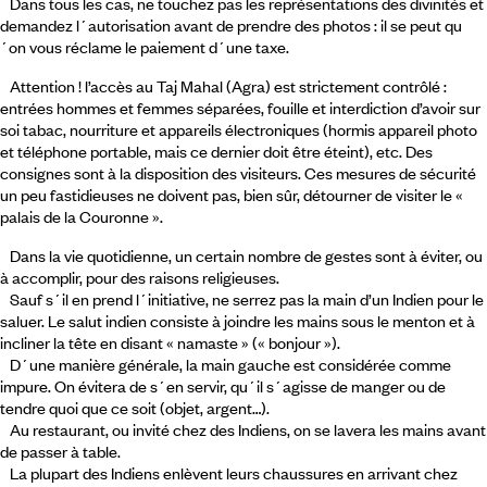
Dans tous les cas, ne touchez pas les représentations des divinités et
demandez l´autorisation avant de prendre des photos : il se peut qu
´on vous réclame le paiement d´une taxe.
Attention ! l’accès au Taj Mahal (Agra) est strictement contrôlé :
entrées hommes et femmes séparées, fouille et interdiction d’avoir sur
soi tabac, nourriture et appareils électroniques (hormis appareil photo
et téléphone portable, mais ce dernier doit être éteint), etc. Des
consignes sont à la disposition des visiteurs. Ces mesures de sécurité
un peu fastidieuses ne doivent pas, bien sûr, détourner de visiter le «
palais de la Couronne ».
Dans la vie quotidienne, un certain nombre de gestes sont à éviter, ou
à accomplir, pour des raisons religieuses.
Sauf s´il en prend l´initiative, ne serrez pas la main d’un Indien pour le
saluer. Le salut indien consiste à joindre les mains sous le menton et à
incliner la tête en disant « namaste » (« bonjour »).
D´une manière générale, la main gauche est considérée comme
impure. On évitera de s´en servir, qu´il s´agisse de manger ou de
tendre quoi que ce soit (objet, argent…).
Au restaurant, ou invité chez des Indiens, on se lavera les mains avant
de passer à table.
La plupart des Indiens enlèvent leurs chaussures en arrivant chez