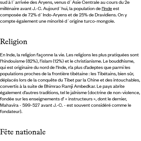
sud à l´arrivée des Aryens, venus d´Asie Centrale au cours du 2e
millénaire avant J.-C. Aujourd´hui, la population de
l’Inde
est
composée de 72% d´Indo-Aryens et de 25% de Dravidiens. On y
compte également une minorité d´origine turco-mongole.
Religion
En Inde, la religion façonne la vie. Les religions les plus pratiquées sont
l'hindouisme (82%), l'islam (12%) et le christianisme. Le bouddhisme,
qui est originaire du nord de l'Inde, n’a plus d’adeptes que parmi les
populations proches de la frontière tibétaine : les Tibétains, bien sûr,
déplacés lors de la conquête du Tibet par la Chine et des intouchables,
convertis à la suite de Bhimrao Ramji Ambedkar. Le pays abrite
également d’autres traditions, tel le jaïnisme (doctrine de non-violence,
fondée sur les enseignements d’ « instructeurs », dont le dernier,
Mahavira - 599-527 avant J.-C. - est souvent considéré comme le
fondateur).
Fête nationale