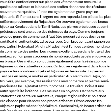
vous faire confectionner sur place des vêtements sur mesure. La
qualité des tailleurs et la beauté des étoffes donneront des résultats
souvent remarquables. L´Inde est également un grand pays de
bijouterie. Si l´or est rare, l´argent est très répandu. Les pièces les plus
célèbres proviennent du Rajasthan. On trouvera également de beaux
bijoux au Kerala et dans le Tamil Nadu. Les pierres précieuses et semi-
précieuses sont une autre des richesses du pays. Comme toujours
avec ce genre de commerce, il faut être prudent : si vous désirez un
certificat d´authenticité, adressez-vous à un bijoutier ayant pignon sur
rue. Enfin, Hyderabad (Andhra Pradesh) est l’un des centres mondiaux
du commerce des perles. Les Indiens excellent aussi dans le travail des
métaux et l´on pourra acquérir de nombreux objets usuels en cuivre ou
en bronze. Ces métaux sont utilisés également pour la réalisation de
figurines ou de statuettes votives. On trouvera également dans tous le
pays de très nombreux objets et figurines en terre cuite. La pierre n
´est pas en reste, le marbre en particulier. Aux alentours d´Agra, on
trouvera, par exemple, des réalisations mêlant marbre et pierres semi-
précieuses (le Taj Mahal est tout proche). Le travail du bois est une
autre spécialité indienne. Des meubles en noyer du Cachemire aux
statuettes en santal du Karnataka, chaque région utilise le bois dont
elle dispose pour élaborer son propre artisanat. Citons encore les
objets en papier mâché (spécialité du Cachemire), de beaux articles de
cuir (sandales, chaussures, sacs…), les peintures sur tissu, les