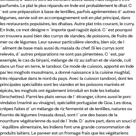
parfumés. Le plat le plus répandu en Inde est probablement le dhal. C
´est une préparation à base de lentilles, parfois agrémentées d´autres
légumes, servie soit en accompagnement soit en plat principal, dans
les restaurants populaires, les dhabas. Autre plat très courant, le curry.
En Inde, ce mot désigne n´importe quel ragoût épicé. C´est pourquoi
on trouvera aussi bien des currys de viandes, de poissons, de fruits de
mer ou de légumes. Leur saveur particulière viendra, bien sûr, de l
´aliment de base mais aussi du masala du chef. Si les currys sont
relevés, d´autres préparations ne sont pas pimentées. C´est, par
exemple, le cas du biryani, mélange de riz au safran et de viande, cuit
dans un four en terre, le tandoor. Ce mode de cuisson, apporté en Inde
par les moghols musulmans, a donné naissance à la cuisine mughlaï,
très répandue dans le nord du pays. Avec la cuisson tandoori, dont les
principales spécialités sont les viandes et les poissons marinés et
épicés, les moghols ont également introduit en Inde les kebabs
(brochettes). Parmi les plats venus de l´étranger, citons aussi le porc
vindaloo (mariné au vinaigre), spécialité portugaise de Goa. Les dosa,
crêpes faites d´un mélange de riz fermenté et de lentilles, natures ou
fourrés de légumes (masala dosa), sont l´une des bases de la
nourriture végétarienne du sud de l´Inde. D´autre part, dans un souci d
´équilibre alimentaire, les Indiens font une grande consommation de
produits laitiers. Le paneer est un fromage frais que les végétariens