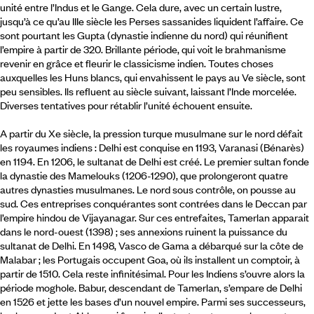
unité entre l’Indus et le Gange. Cela dure, avec un certain lustre,
jusqu’à ce qu’au IIIe siècle les Perses sassanides liquident l’affaire. Ce
sont pourtant les Gupta (dynastie indienne du nord) qui réunifient
l’empire à partir de 320. Brillante période, qui voit le brahmanisme
revenir en grâce et fleurir le classicisme indien. Toutes choses
auxquelles les Huns blancs, qui envahissent le pays au Ve siècle, sont
peu sensibles. Ils refluent au siècle suivant, laissant l’Inde morcelée.
Diverses tentatives pour rétablir l’unité échouent ensuite.
A partir du Xe siècle, la pression turque musulmane sur le nord défait
les royaumes indiens : Delhi est conquise en 1193, Varanasi (Bénarès)
en 1194. En 1206, le sultanat de Delhi est créé. Le premier sultan fonde
la dynastie des Mamelouks (1206-1290), que prolongeront quatre
autres dynasties musulmanes. Le nord sous contrôle, on pousse au
sud. Ces entreprises conquérantes sont contrées dans le Deccan par
l’empire hindou de Vijayanagar. Sur ces entrefaites, Tamerlan apparait
dans le nord-ouest (1398) ; ses annexions ruinent la puissance du
sultanat de Delhi. En 1498, Vasco de Gama a débarqué sur la côte de
Malabar ; les Portugais occupent Goa, où ils installent un comptoir, à
partir de 1510. Cela reste infinitésimal. Pour les Indiens s’ouvre alors la
période moghole. Babur, descendant de Tamerlan, s’empare de Delhi
en 1526 et jette les bases d’un nouvel empire. Parmi ses successeurs,