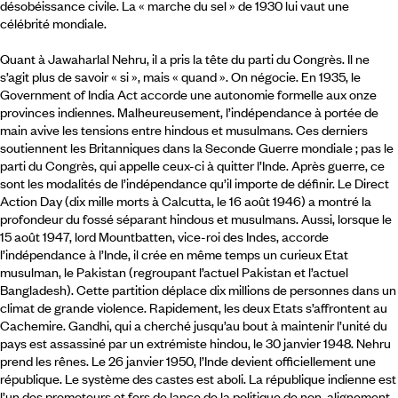
désobéissance civile. La « marche du sel » de 1930 lui vaut une
célébrité mondiale.
Quant à Jawaharlal Nehru, il a pris la tête du parti du Congrès. Il ne
s’agit plus de savoir « si », mais « quand ». On négocie. En 1935, le
Government of India Act accorde une autonomie formelle aux onze
provinces indiennes. Malheureusement, l’indépendance à portée de
main avive les tensions entre hindous et musulmans. Ces derniers
soutiennent les Britanniques dans la Seconde Guerre mondiale ; pas le
parti du Congrès, qui appelle ceux-ci à quitter l’Inde. Après guerre, ce
sont les modalités de l’indépendance qu’il importe de définir. Le Direct
Action Day (dix mille morts à Calcutta, le 16 août 1946) a montré la
profondeur du fossé séparant hindous et musulmans. Aussi, lorsque le
15 août 1947, lord Mountbatten, vice-roi des Indes, accorde
l’indépendance à l’Inde, il crée en même temps un curieux Etat
musulman, le Pakistan (regroupant l’actuel Pakistan et l’actuel
Bangladesh). Cette partition déplace dix millions de personnes dans un
climat de grande violence. Rapidement, les deux Etats s’affrontent au
Cachemire. Gandhi, qui a cherché jusqu’au bout à maintenir l’unité du
pays est assassiné par un extrémiste hindou, le 30 janvier 1948. Nehru
prend les rênes. Le 26 janvier 1950, l’Inde devient officiellement une
république. Le système des castes est aboli. La république indienne est
l’un des promoteurs et fers de lance de la politique de non-alignement.