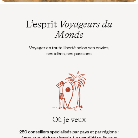
L’esprit
Voyageurs du
Monde
Voyager en toute liberté selon ses envies,
ses idées, ses passions
Où je veux
250 conseillers spécialisés par pays et par régions :
À 
Amoureux du beau jamais à court d’idées, ils vous
fran