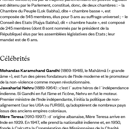
est détenu par le Parlement, constitué, donc, de deux chambres : – la
Chambre du Peuple (Lok Sabha), dite « chambre basse », est
composée de 545 membres, élus pour 5 ans au suffrage universel ; – le
Conseil des Etats (Rajya Sabha), dit « chambre haute », est composé
de 245 membres (dont 8 sont nommés par le président de la
République) élus par les assemblées législatives des Etats ; leur
mandat est de 6 ans.
Célébrités
Mohandas Karamchand Gandhi
(1869-1948), le Mahâtmâ (« grande
âme »), est l'un des pères fondateurs de l'Inde moderne et le promoteur
de la non-violence comme moyen révolutionnaire.
Jawaharlal Nehru
(1889-1964) : c’est l´autre héros de l´indépendance
indienne. Si Gandhi en fut l’âme et l’icône, Nehru en fut le moteur.
Premier ministre de l’Inde indépendante, il initia la politique de non-
alignement (sur les USA ou l’URSS), qu’adoptèrent de nombreux pays
issus des anciens empires coloniaux.
Mère Teresa
(1910-1997) : d´origine albanaise, Mère Teresa arrive en
Inde en 1929. En 1947, elle prend la nationalité indienne et, en 1950,
fonde à Calcutta la Congrégation des Missionnaires de la Charité.