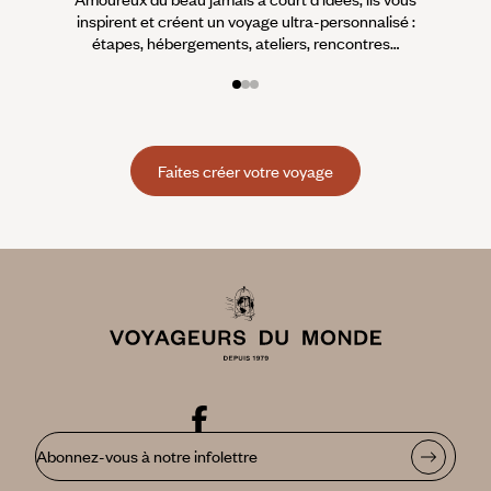
inspirent et créent un voyage ultra-personnalisé :
suiven
étapes, hébergements, ateliers, rencontres…
Faites créer votre voyage
Abonnez-vous à notre infolettre