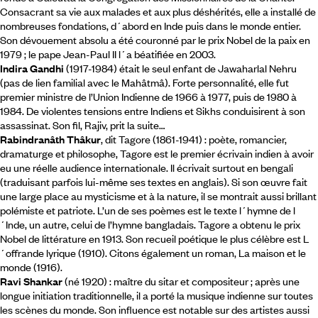
Consacrant sa vie aux malades et aux plus déshérités, elle a installé de
nombreuses fondations, d´abord en Inde puis dans le monde entier.
Son dévouement absolu a été couronné par le prix Nobel de la paix en
1979 ; le pape Jean-Paul II l´a béatifiée en 2003.
Indira Gandhi
(1917-1984) était le seul enfant de Jawaharlal Nehru
(pas de lien familial avec le Mahâtmâ). Forte personnalité, elle fut
premier ministre de l’Union Indienne de 1966 à 1977, puis de 1980 à
1984. De violentes tensions entre Indiens et Sikhs conduisirent à son
assassinat. Son fil, Rajiv, prit la suite…
Rabindranâth Thâkur
, dit Tagore (1861-1941) : poète, romancier,
dramaturge et philosophe, Tagore est le premier écrivain indien à avoir
eu une réelle audience internationale. Il écrivait surtout en bengali
(traduisant parfois lui-même ses textes en anglais). Si son œuvre fait
une large place au mysticisme et à la nature, il se montrait aussi brillant
polémiste et patriote. L’un de ses poèmes est le texte l´hymne de l
´Inde, un autre, celui de l’hymne bangladais. Tagore a obtenu le prix
Nobel de littérature en 1913. Son recueil poétique le plus célèbre est L
´offrande lyrique (1910). Citons également un roman, La maison et le
monde (1916).
Ravi Shankar
(né 1920) : maître du sitar et compositeur ; après une
longue initiation traditionnelle, il a porté la musique indienne sur toutes
les scènes du monde. Son influence est notable sur des artistes aussi