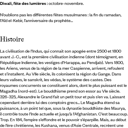
Diwali, fête des lumières :
octobre-novembre.
N’oublions pas les différentes fêtes musulmanes : la fin du ramadan,
l’Aïd el-Kebir, l’anniversaire du prophète…
Histoire
La civilisation de l’Indus, qui connait son apogée entre 2500 et 1800
avant J.-C., est la première civilisation indienne (dont témoignent, en
République Indienne, les vestiges d’Harappa, au Pendjab). Vers 1800,
les Ariens, venus de la région de la mer Caspienne, arrivent, refoulent
et s’installent. Au VIIe siècle, ils colonisent la région du Gange. Dans
leurs valises, le sanskrit, les védas, le système des castes. Des
royaumes concurrents se constituent alors, dont le plus puissant est le
Magadha (nord-est). Le bouddhisme prend son essor au VIe siècle.
326-325, Alexandre le Grand fait un petit tour et puis s’en va. Laissant
cependant derrière lui des comptoirs grecs… Le Magadha étend sa
puissance, à un point tel que, sous la dynastie bouddhiste des Maurya,
il contrôle toute l’Inde actuelle et jusqu’à l’Afghanistan. C’est beaucoup.
Trop. En 184, l’empire s’effondre et le pouvoir s’éparpille. Mais, au début
de l’ère chrétienne, les Kushana, venus d’Asie Centrale, recréent une