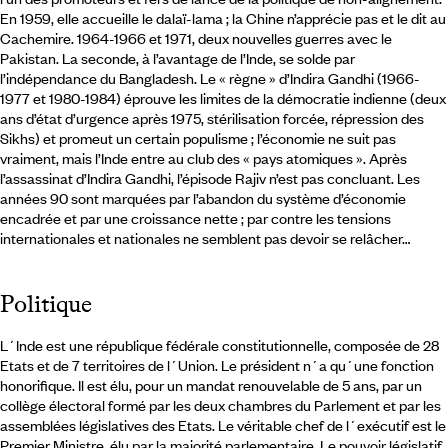
En 1959, elle accueille le dalaï-lama ; la Chine n’apprécie pas et le dit au
Cachemire. 1964-1966 et 1971, deux nouvelles guerres avec le
Pakistan. La seconde, à l’avantage de l’Inde, se solde par
l’indépendance du Bangladesh. Le « règne » d’Indira Gandhi (1966-
1977 et 1980-1984) éprouve les limites de la démocratie indienne (deux
ans d’état d’urgence après 1975, stérilisation forcée, répression des
Sikhs) et promeut un certain populisme ; l’économie ne suit pas
vraiment, mais l’Inde entre au club des « pays atomiques ». Après
l’assassinat d’Indira Gandhi, l’épisode Rajiv n’est pas concluant. Les
années 90 sont marquées par l’abandon du système d’économie
encadrée et par une croissance nette ; par contre les tensions
internationales et nationales ne semblent pas devoir se relâcher…
Politique
L´Inde est une république fédérale constitutionnelle, composée de 28
Etats et de 7 territoires de l´Union. Le président n´a qu´une fonction
honorifique. Il est élu, pour un mandat renouvelable de 5 ans, par un
collège électoral formé par les deux chambres du Parlement et par les
assemblées législatives des Etats. Le véritable chef de l´exécutif est le
Premier Ministre, élu par la majorité parlementaire. Le pouvoir législatif