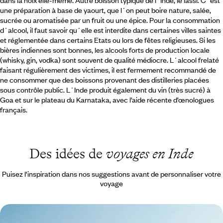
dans la noix elle-même. Autre boisson typique de l´Inde, le lassi. C´est
une préparation à base de yaourt, que l´on peut boire nature, salée,
sucrée ou aromatisée par un fruit ou une épice. Pour la consommation
d´alcool, il faut savoir qu´elle est interdite dans certaines villes saintes
et réglementée dans certains Etats ou lors de fêtes religieuses. Si les
bières indiennes sont bonnes, les alcools forts de production locale
(whisky, gin, vodka) sont souvent de qualité médiocre. L´alcool frelaté
faisant régulièrement des victimes, il est fermement recommandé de
ne consommer que des boissons provenant des distilleries placées
sous contrôle public. L´Inde produit également du vin (très sucré) à
Goa et sur le plateau du Karnataka, avec l’aide récente d’œnologues
français.
Des idées de
voyages en Inde
Puisez l'inspiration dans nos suggestions avant de personnaliser votre
voyage
L’Inde des Rois - D'Udaipur à Delhi, le Rajasthan en