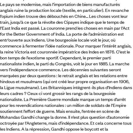
Le pays se modernise, mais l’importation de biens manufacturés
anglais ruine la production locale (textile, en particulier). En revanche
l’opium indien trouve des débouchés en Chine… Les choses vont leur
train, jusqu’à ce que la révolte des Cipayes indique que le temps de
l’East India est passé. La couronne prend les choses en main par l’Act
for the Better Government of India. La porte de l’administration est
entr’ouverte aux Indiens. Une bourgeoisie locale voit le jour, où
commence à fermenter l’idée nationale. Pour marquer l’intérêt anglais,
la reine Victoria est couronnée impératrice des Indes en 1876. C’est le
bon temps de l’exotisme sportif. Cependant, le premier parti
nationaliste indien, le parti du Congrès, voit le jour en 1885. La marche
vers l’indépendance commence. Les décennies suivantes seront
marquées par deux questions : le retrait anglais et les relations entre
hindous et musulmans (qui ont créé leur propre organisation en 1906,
la Ligue musulmane). Les Britanniques intègrent-ils plus d’Indiens dans
leurs cadres ? Ceux-ci vont grossir les rangs de la bourgeoisie
nationaliste. La Première Guerre mondiale marque un temps d’arrêt
pour les revendications nationales : un million de soldats de l’Empire
soutiennent l’effort de guerre. Mais ensuite, l’entrée en scène de
Mohandas Gandhi change la donne. Il n’est plus question d’autonomie
octroyée par l’Angleterre, mais d’indépendance. Et cela concerne tous
les Indiens. A la répression, Gandhi oppose le boycott et la