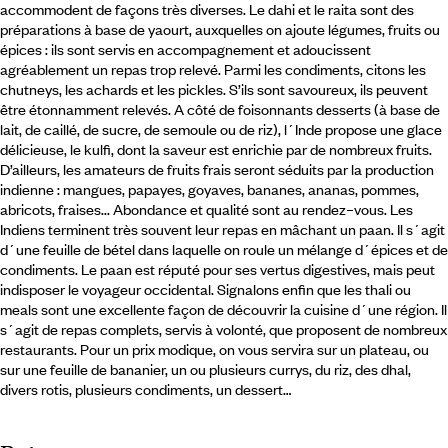
accommodent de façons très diverses. Le dahi et le raita sont des
préparations à base de yaourt, auxquelles on ajoute légumes, fruits ou
épices : ils sont servis en accompagnement et adoucissent
agréablement un repas trop relevé. Parmi les condiments, citons les
chutneys, les achards et les pickles. S’ils sont savoureux, ils peuvent
être étonnamment relevés. A côté de foisonnants desserts (à base de
lait, de caillé, de sucre, de semoule ou de riz), l´Inde propose une glace
délicieuse, le kulfi, dont la saveur est enrichie par de nombreux fruits.
D’ailleurs, les amateurs de fruits frais seront séduits par la production
indienne : mangues, papayes, goyaves, bananes, ananas, pommes,
abricots, fraises... Abondance et qualité sont au rendez–vous. Les
Indiens terminent très souvent leur repas en mâchant un paan. Il s´agit
d´une feuille de bétel dans laquelle on roule un mélange d´épices et de
condiments. Le paan est réputé pour ses vertus digestives, mais peut
indisposer le voyageur occidental. Signalons enfin que les thali ou
meals sont une excellente façon de découvrir la cuisine d´une région. Il
s´agit de repas complets, servis à volonté, que proposent de nombreux
restaurants. Pour un prix modique, on vous servira sur un plateau, ou
sur une feuille de bananier, un ou plusieurs currys, du riz, des dhal,
divers rotis, plusieurs condiments, un dessert…