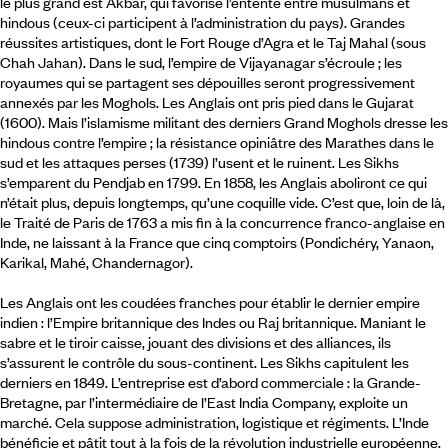
le plus grand est Akbar, qui favorise l’entente entre musulmans et
hindous (ceux-ci participent à l’administration du pays). Grandes
réussites artistiques, dont le Fort Rouge d’Agra et le Taj Mahal (sous
Chah Jahan). Dans le sud, l’empire de Vijayanagar s’écroule ; les
royaumes qui se partagent ses dépouilles seront progressivement
annexés par les Moghols. Les Anglais ont pris pied dans le Gujarat
(1600). Mais l’islamisme militant des derniers Grand Moghols dresse les
hindous contre l’empire ; la résistance opiniâtre des Marathes dans le
sud et les attaques perses (1739) l’usent et le ruinent. Les Sikhs
s’emparent du Pendjab en 1799. En 1858, les Anglais aboliront ce qui
n’était plus, depuis longtemps, qu’une coquille vide. C’est que, loin de là,
le Traité de Paris de 1763 a mis fin à la concurrence franco-anglaise en
Inde, ne laissant à la France que cinq comptoirs (Pondichéry, Yanaon,
Karikal, Mahé, Chandernagor).
Les Anglais ont les coudées franches pour établir le dernier empire
indien : l’Empire britannique des Indes ou Raj britannique. Maniant le
sabre et le tiroir caisse, jouant des divisions et des alliances, ils
s’assurent le contrôle du sous-continent. Les Sikhs capitulent les
derniers en 1849. L’entreprise est d’abord commerciale : la Grande-
Bretagne, par l’intermédiaire de l’East India Company, exploite un
marché. Cela suppose administration, logistique et régiments. L’Inde
bénéficie et pâtit tout à la fois de la révolution industrielle européenne.