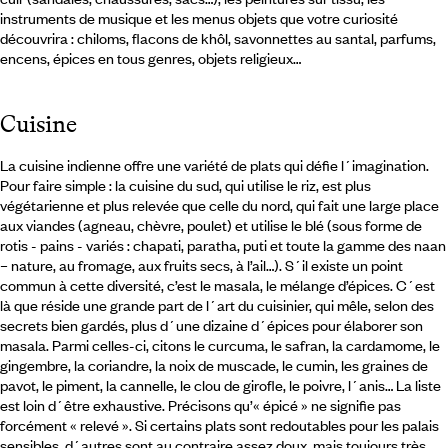
instruments de musique et les menus objets que votre curiosité
découvrira : chiloms, flacons de khôl, savonnettes au santal, parfums,
encens, épices en tous genres, objets religieux…
Cuisine
La cuisine indienne offre une variété de plats qui défie l´imagination.
Pour faire simple : la cuisine du sud, qui utilise le riz, est plus
végétarienne et plus relevée que celle du nord, qui fait une large place
aux viandes (agneau, chèvre, poulet) et utilise le blé (sous forme de
rotis - pains - variés : chapati, paratha, puti et toute la gamme des naan
– nature, au fromage, aux fruits secs, à l’ail…). S´il existe un point
commun à cette diversité, c’est le masala, le mélange d’épices. C´est
là que réside une grande part de l´art du cuisinier, qui mêle, selon des
secrets bien gardés, plus d´une dizaine d´épices pour élaborer son
masala. Parmi celles-ci, citons le curcuma, le safran, la cardamome, le
gingembre, la coriandre, la noix de muscade, le cumin, les graines de
pavot, le piment, la cannelle, le clou de girofle, le poivre, l´anis… La liste
est loin d´être exhaustive. Précisons qu’« épicé » ne signifie pas
forcément « relevé ». Si certains plats sont redoutables pour les palais
sensibles, d´autres sont au contraire assez doux, mais toujours très