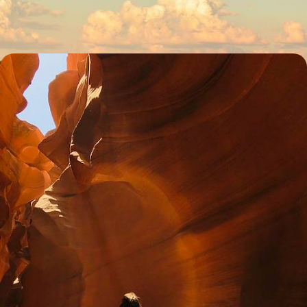
16 jours, de 9100 à 11300 $ CA
États-Unis, Australie, Bali - Un été mémorable en
famille
Le temps d'un été, offrir l'inoubliable à votre tribu : un mois de tour du
monde à travers trois pays et trois continents
34 jours, de 12500 à 15200 $ CA
1
Idées associées
Denpasar
Jimbaran
Observation Animaux
Volcan