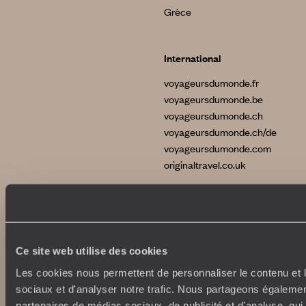
Grèce
International
voyageursdumonde.fr
voyageursdumonde.be
voyageursdumonde.ch
voyageursdumonde.ch/de
voyageursdumonde.com
originaltravel.co.uk
Ce site web utilise des cookies
Copyrights
Plan du site
Politique de confidentialité et de Cookies
Les cookies nous permettent de personnaliser le contenu et l
Notice légale et CGU
sociaux et d'analyser notre trafic. Nous partageons également
partenaires de médias sociaux, de publicité et d'analyse, qu