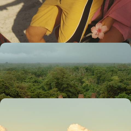
L’Indonésie active avec vos ados
Tous ensemble, arpenter Bali, crapahuter de plages en forêts et de
rizières en marchés, puis faire un crochet par l'intriguante Java
20 jours, de 7200 à 9600 $ CA
Ikat, savane îlienne et eaux turquoise - Loin des
foules, les secrets de Sumba
Après une escale dans la campagne balinaise, explorer Sumba, île
méconnue au patrimoine culturel riche et à l'identité singulière
14 jours, de 8300 à 11000 $ CA
Du Top End australien à l’arrière-pays balinais -
Good vibes et nature magnétique
En un saut de puce de 3h, combiner l'Australie et Bali, les paysages
grandioses du Top End, la douceur d'une l’île bénie