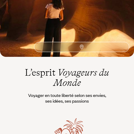
Marchés
Rizières
Surf
Ubud
UNESCO
Gastronomie
Ile paradisiaque
Péninsule de Bukit
Vélo
Belimbing
Aborigènes
Mont Agung
Mont Batur
Sidemen
Temple Uluwatu
4x4
L’esprit
Voyageurs du
Monde
Voyager en toute liberté selon ses envies,
ses idées, ses passions