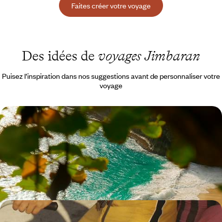
Faites créer votre voyage
Des idées de
voyages Jimbaran
Puisez l’inspiration dans nos suggestions avant de personnaliser votre
voyage
Bali intime avec les kids - Maisons privées et
lifestyle inspiré
De paysages fabuleux en rencontres marquantes, (re)découvrir
ensemble l'île des dieux dans toute sa diversité
15 jours, de 6600 à 8400 $ CA
Îles légendaires, volcans et villas privées -