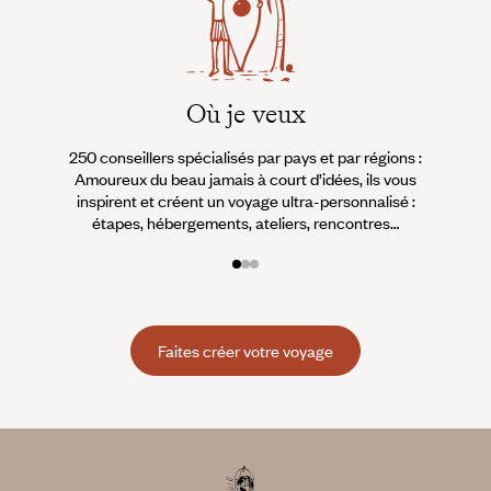
Où je veux
250 conseillers spécialisés par pays et par régions :
À 
Amoureux du beau jamais à court d’idées, ils vous
fran
inspirent et créent un voyage ultra-personnalisé :
suiven
étapes, hébergements, ateliers, rencontres…
Faites créer votre voyage