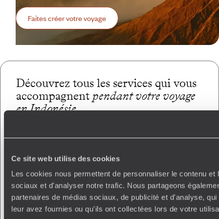
Faites créer votre voyage
Découvrez tous les services qui vous
accompagnent
pendant votre voyage
en Indonésie
Conciergerie francophone
unique au monde
Appli carnet
de voyage
Ce site web utilise des cookies
Wifi nomade : 1Go/jour inclus
Les cookies nous permettent de personnaliser le contenu et l
sociaux et d'analyser notre trafic. Nous partageons également
Voyageurs
Gourmet
partenaires de médias sociaux, de publicité et d'analyse, qu
Modifier son voyage en cours
leur avez fournies ou qu'ils ont collectées lors de votre utili