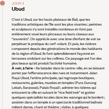
JOUR 4
Ubud
C'est à Ubud, sur les hauts plateaux de Bali, que les
traditions artistiques de l’île sont les plus vivantes ; peintres
et sculpteurs s'y sont installés nombreux et n’ont pas
entièrement voué leurs pinceaux ou leurs ciseaux aux
"souvenirs". On apprécie avec une âme d’enfant de voir se
perpétuer la pratique du cerf-volant. Et puis, les rizières
composent depuis des générations le monde des habitants
de la région d’Ubud. Ils l’ont splendidement façonné en
terrasses ondulant sur les collines. Ce paysage est l’un des
plus beaux qu’ait produit l’activité humaine.
À voir, à faire -
Se balader dans le centre-ville, en se laissant
porter par l'effervescence des rues et notamment Jalan
Raya Ubud, l'artère principale, qui regroupe boutiques,
restaurants, galeries, musées et temples (Pura Gunung
Lebah, Saraswati, Palais Royal) ; admirer les rizières qui
entourent la ville en suivant le "rice field trek" et goûter
quelques spécialités locales dans les
warungs
qui le bordent ;
assister dans un temple à un spectacle traditionnel balinais
mêlant danse, chant et théâtre ; visiter, à quelques