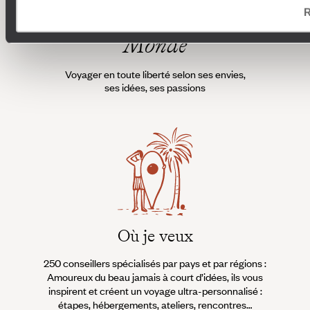
R
L’esprit
Voyageurs du
Monde
Voyager en toute liberté selon ses envies,
ses idées, ses passions
Où je veux
250 conseillers spécialisés par pays et par régions :
À 
Amoureux du beau jamais à court d’idées, ils vous
fran
inspirent et créent un voyage ultra-personnalisé :
suiven
étapes, hébergements, ateliers, rencontres…