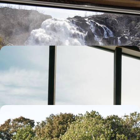
Norvège inspirante
D'Oslo à Trondheim, voir défiler des paysages grandioses et prendre un
bain de culture norvégienne
12 jours, de 4800 à 5900 $ CA
Au-delà du Cercle Polaire, un autre hiver - Laponie
norvégienne & Alpes de Lyngen
S’aventurer jusqu’au Cap Nord et décliner les plaisirs de l'hiver des
extrêmes : désert blanc, bol d’air et activités nordiques
9 jours, de 5200 à 6600 $ CA
De Stockholm à Bergen - Sans voiture, une
Scandinavie plus verte
Un voyage réalisable toute l'année pour une approche "verte" des
capitales européennes les plus en vogue