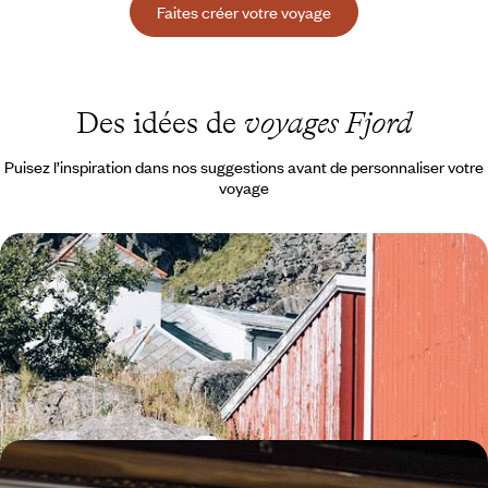
Faites créer votre voyage
Des idées de
voyages Fjord
Puisez l’inspiration dans nos suggestions avant de personnaliser votre
voyage
La Norvège en famille - Cet été, tous ensemble au
pays des fjords
Pour les grandes vacances, embarquer toute sa tribu et parcourir la
Norvège d'est en ouest, entre forêts, montagnes et fjords
11 jours, de 4800 à 6200 $ CA
Parcs, montagnes et capitales - En train, une