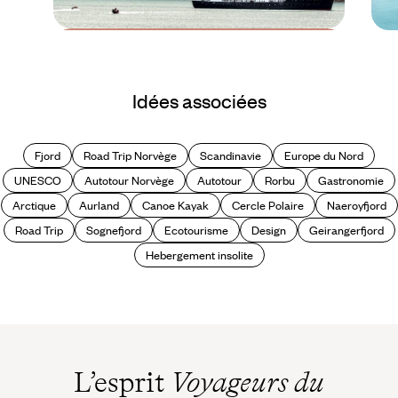
Le Mag
Les plus beaux points
Idées associées
de vue de Norvège
Fjord
Road Trip Norvège
Scandinavie
Europe du Nord
UNESCO
Autotour Norvège
Autotour
Rorbu
Gastronomie
Arctique
Aurland
Canoe Kayak
Cercle Polaire
Naeroyfjord
Road Trip
Sognefjord
Ecotourisme
Design
Geirangerfjord
Hebergement insolite
L’esprit
Voyageurs du