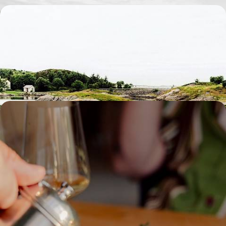
Aux beaux jours en Norvège - Des fjords aux îles
Lofoten
Entre fjords, villages et criques, rouler à travers les plus beaux
paysages sauvages de Norvège
17 jours, de 7000 à 9200 $ CA
Des fjords du Helgeland aux îles Lofoten - Road-
trip gourmand sur les routes du Nord
Un périple euphorisant pour foodies aventureux, à travers les paysages
sauvages de la Norvège arctique
14 jours, de 7300 à 9300 $ CA
1