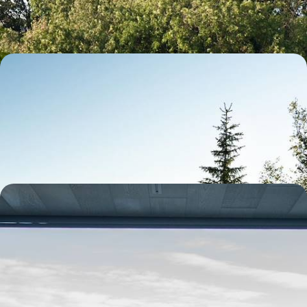
12 jours, de 5800 à 7000 $ CA
Senja, Vesteralen, Lofoten - Dans les îles du Nord,
une Norvège encore plus sauvage
Explorer la Norvège polaire au fil d'îles à la beauté brute, tantôt
légendaires, tantôt confidentielles
13 jours, de 5900 à 7800 $ CA
Panoramas de Norvège - Routes scéniques, fjords
envoûtants & chambres avec vue
Entre terre et mer, entreprendre un pèlerinage des plus beaux fjords
norvégiens, ponctué de cascades et d'églises en bois
13 jours, de 6400 à 8000 $ CA