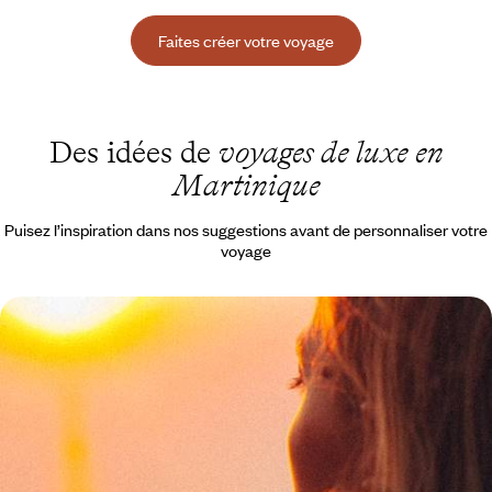
Faites créer votre voyage
Des idées de
voyages de luxe en
Martinique
Puisez l’inspiration dans nos suggestions avant de personnaliser votre
voyage
Douceur tropicale et refuges intimes - En tête-à-tête
en Martinique
S'offrir la quiétude et le climat généreux des Antilles, pour buller en
amoureux
8 jours, de 4100 à 4900 $ CA