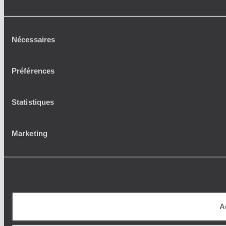
Sélection
Nécessaires
du
consentement
Préférences
Statistiques
Marketing
A