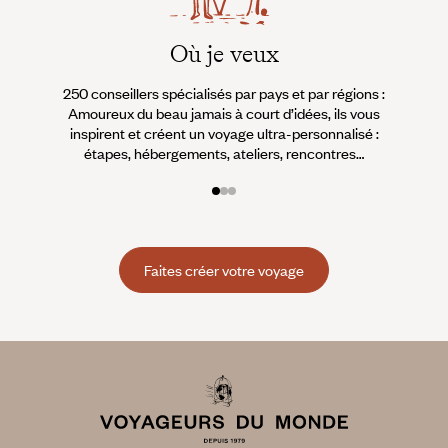
Où je veux
250 conseillers spécialisés par pays et par régions :
À 
Amoureux du beau jamais à court d’idées, ils vous
fran
inspirent et créent un voyage ultra-personnalisé :
suiven
étapes, hébergements, ateliers, rencontres…
Faites créer votre voyage