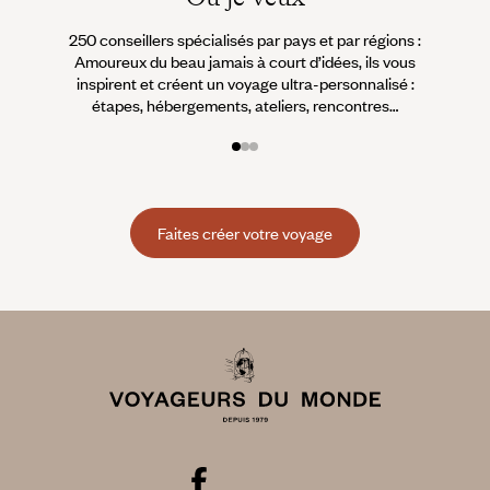
250 conseillers spécialisés par pays et par régions :
À 
Amoureux du beau jamais à court d’idées, ils vous
fran
inspirent et créent un voyage ultra-personnalisé :
suiven
étapes, hébergements, ateliers, rencontres…
Faites créer votre voyage