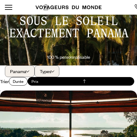
SOUS LE SOLEIL
EXACTEMENT PANAMA
100 % personnalisable
Panama
Types
Trier
Durée
Prix
Caraïbes, jungle et douceur tropicale - Le Panama
au naturel avec vos ados
Remonter le temps à Panama City puis explorer en famille jungle,
volcan et îles miraculeuses
12 jours, de 5000 à 6300 $ CA