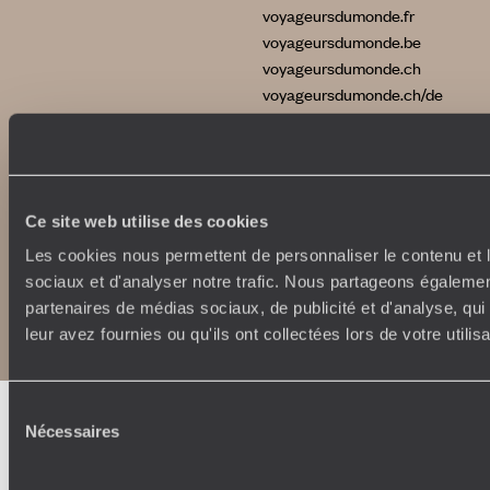
voyageursdumonde.fr
voyageursdumonde.be
voyageursdumonde.ch
voyageursdumonde.ch/de
voyageursdumonde.com
originaltravel.co.uk
Ce site web utilise des cookies
Les cookies nous permettent de personnaliser le contenu et l
sociaux et d'analyser notre trafic. Nous partageons également
Copyrights
Plan du site
partenaires de médias sociaux, de publicité et d'analyse, qu
Politique de confidentialité et de Cookies
Notice légale et CGU
leur avez fournies ou qu'ils ont collectées lors de votre utili
Sélection
Nécessaires
du
consentement