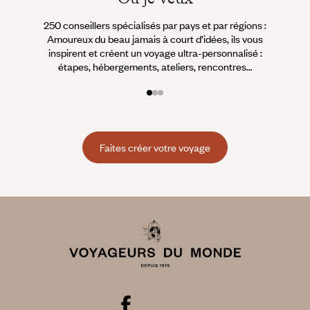
250 conseillers spécialisés par pays et par régions :
À 
Amoureux du beau jamais à court d’idées, ils vous
fran
inspirent et créent un voyage ultra-personnalisé :
suiven
étapes, hébergements, ateliers, rencontres…
Faites créer votre voyage