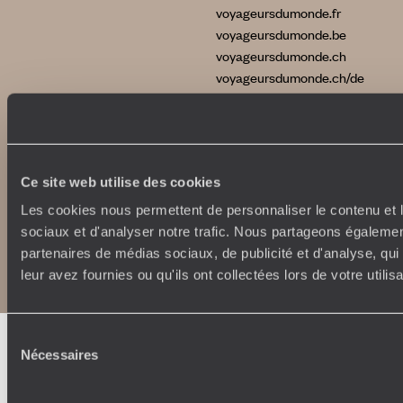
voyageursdumonde.fr
voyageursdumonde.be
voyageursdumonde.ch
voyageursdumonde.ch/de
voyageursdumonde.com
originaltravel.co.uk
Ce site web utilise des cookies
Les cookies nous permettent de personnaliser le contenu et l
sociaux et d'analyser notre trafic. Nous partageons également
Copyrights
Plan du site
partenaires de médias sociaux, de publicité et d'analyse, qu
Politique de confidentialité et de Cookies
Notice légale et CGU
leur avez fournies ou qu'ils ont collectées lors de votre utili
Sélection
Nécessaires
du
consentement