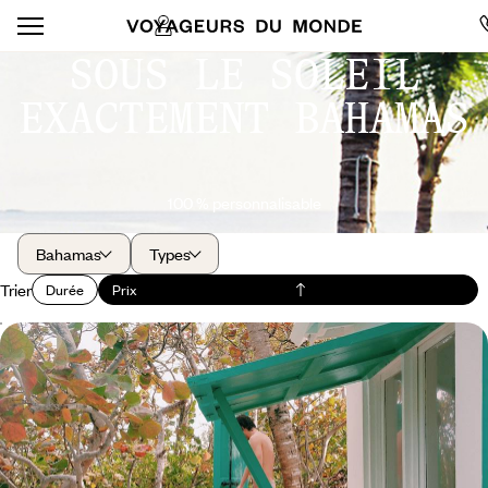
SOUS LE SOLEIL
EXACTEMENT BAHAMAS
100 % personnalisable
Bahamas
Types
Trier
Durée
Prix
New Providence, Eleuthera, Harbour Island - Les
Bahamas, un air de paradis perdu
L'énergie de New Providence, la douceur d'Eleuthera, le chic de
"Briland" : trois îles suspendues en filigrane sur une mer de cristal
9 jours, de 6600 à 8000 $ CA