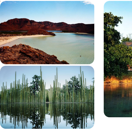
Après Mexico, road-trip en Basse-
Du Yucatán
Californie - Buena vida urbaine et
maya et lif
aventure Pacifique
Après trois jours surprenants et grisants dans la
Vivre le meille
capitale, vous lancer dans un périple nature et
grands sites pr
lifestyle à travers le sud de la Baja California
insulaire
13 jours, de 6200 à 7700 $ CA
15 jours, de 620
La grande épopée mexicaine - De la
douceur caribéenne aux rouleaux du
Pacifique
Traverser le pays d’un bout à l’autre pour en
percevoir les multiples visages : solaire, paisible,
électrique, bohème, arty, historique, nature
19 jours, de 9100 à 11200 $ CA