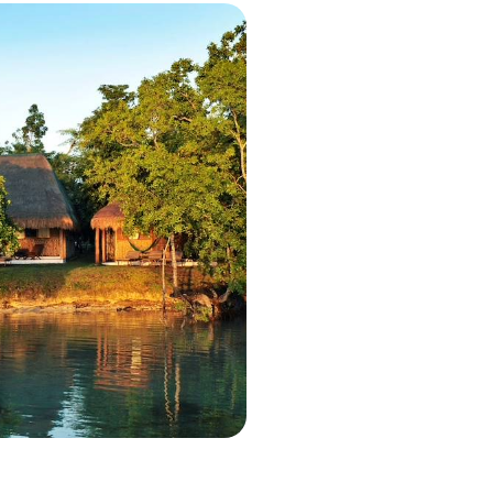
 au Belize - Héritage
estyle caribéen
ur du Mexique caribéen et du Belize :
écolombiens et délicieuse retraite
0 à 9100 $ CA