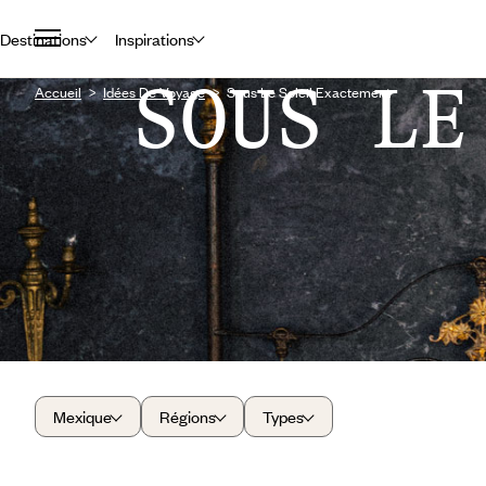
Destinations
Inspirations
SOUS LE
Accueil
Idées De Voyage
Sous Le Soleil Exactement
Mexique
Régions
Types