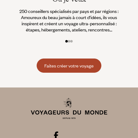
250 conseillers spécialisés par pays et par régions :
À 
Amoureux du beau jamais à court d’idées, ils vous
fran
inspirent et créent un voyage ultra-personnalisé :
suiven
étapes, hébergements, ateliers, rencontres…
Faites créer votre voyage