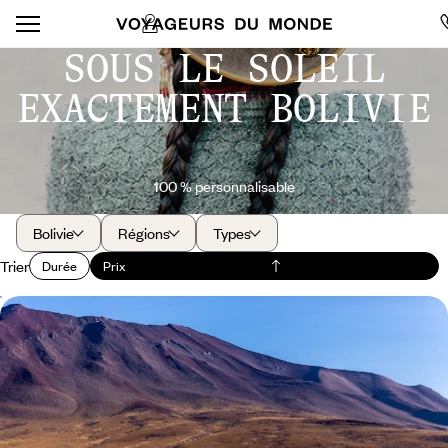
SOUS LE SOLEIL
EXACTEMENT BOLIVIE
100 % personnalisable
Bolivie
Régions
Types
Trier
Durée
Prix
Atacama et Uyuni - Déserts mythiques du Chili et de
Bolivie
Canyons lunaires de l’Atacama, infini scintillant d’Uyuni : l’expérience
unique des déserts d’altitude
13 jours, de 10100 à 13100 $ CA