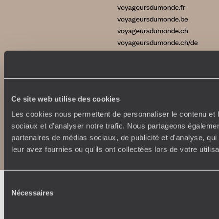
voyageursdumonde.fr
voyageursdumonde.be
voyageursdumonde.ch
voyageursdumonde.ch/de
voyageursdumonde.com
originaltravel.co.uk
Ce site web utilise des cookies
Les cookies nous permettent de personnaliser le contenu et l
sociaux et d'analyser notre trafic. Nous partageons également
Copyrights
Plan du site
partenaires de médias sociaux, de publicité et d'analyse, qu
Politique de confidentialité et de Cookies
Notice légale et CGU
leur avez fournies ou qu'ils ont collectées lors de votre utili
Sélection
Nécessaires
du
consentement