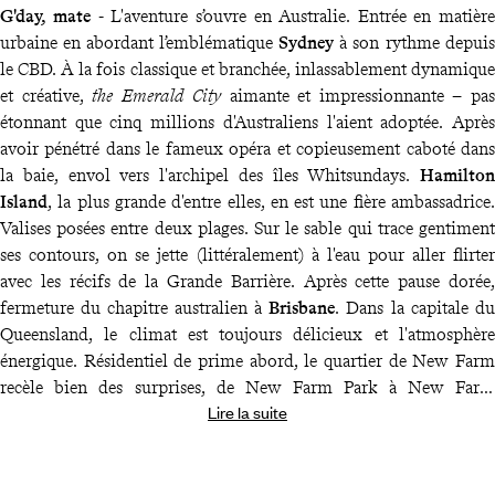
G'day, mate
- L'aventure s’ouvre en Australie. Entrée en matière
urbaine en abordant l’emblématique
Sydney
à son rythme depuis
le CBD. À la fois classique et branchée, inlassablement dynamique
et créative,
the Emerald City
aimante et impressionnante – pas
étonnant que cinq millions d'Australiens l'aient adoptée. Après
avoir pénétré dans le fameux opéra et copieusement caboté dans
la baie, envol vers l'archipel des îles Whitsundays.
Hamilton
Island
, la plus grande d'entre elles, en est une fière ambassadrice.
Valises posées entre deux plages. Sur le sable qui trace gentiment
ses contours, on se jette (littéralement) à l'eau pour aller flirter
avec les récifs de la Grande Barrière. Après cette pause dorée,
fermeture du chapitre australien à
Brisbane
. Dans la capitale du
Queensland, le climat est toujours délicieux et l'atmosphère
énergique. Résidentiel de prime abord, le quartier de New Farm
recèle bien des surprises, de New Farm Park à New Farm
Lire la suite
Powerhouse – voyez par vous-même depuis votre adresse posée
en bord de rivière.
Kia Ora
- Un vol direct plus tard, voici la Nouvelle-Zélande.
L’Île