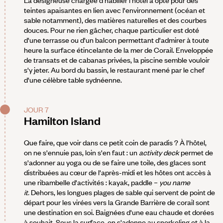
teintes apaisantes en lien avec l'environnement (océan et
sable notamment), des matières naturelles et des courbes
douces. Pour ne rien gâcher, chaque particulier est doté
d'une terrasse ou d'un balcon permettant d'admirer à toute
heure la surface étincelante de la mer de Corail. Enveloppée
de transats et de cabanas privées, la piscine semble vouloir
s'y jeter. Au bord du bassin, le restaurant mené par le chef
d'une célèbre table sydnéenne.
JOUR 7
Hamilton Island
Que faire, que voir dans ce petit coin de paradis ? À l'hôtel,
on ne s'ennuie pas, loin s'en faut : un
activity deck
permet de
s'adonner au yoga ou de se faire une toile, des glaces sont
distribuées au cœur de l'après-midi et les hôtes ont accès à
une ribambelle d'activités : kayak, paddle –
you name
it.
Dehors, les longues plages de sable qui servent de point de
départ pour les virées vers la Grande Barrière de corail sont
une destination en soi. Baignées d'une eau chaude et dorées
à souhait. Sous la surface, on s'adonne au snorkeling et à la