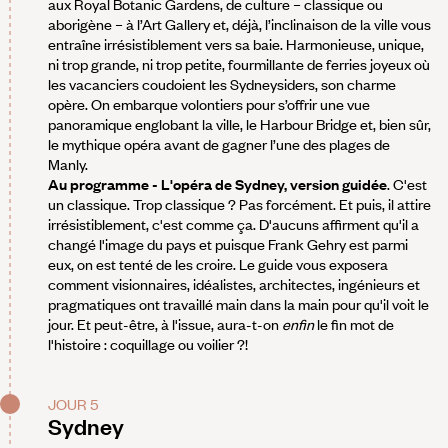
aux Royal Botanic Gardens, de culture – classique ou
aborigène – à l’Art Gallery et, déjà, l’inclinaison de la ville vous
entraîne irrésistiblement vers sa baie. Harmonieuse, unique,
ni trop grande, ni trop petite, fourmillante de ferries joyeux où
les vacanciers coudoient les Sydneysiders, son charme
opère. On embarque volontiers pour s’offrir une vue
panoramique englobant la ville, le Harbour Bridge et, bien sûr,
le mythique opéra avant de gagner l’une des plages de
Manly.
Au programme - L'opéra de Sydney, version guidée
. C'est
un classique. Trop classique ? Pas forcément. Et puis, il attire
irrésistiblement, c'est comme ça. D'aucuns affirment qu'il a
changé l'image du pays et puisque Frank Gehry est parmi
eux, on est tenté de les croire. Le guide vous exposera
comment visionnaires, idéalistes, architectes, ingénieurs et
pragmatiques ont travaillé main dans la main pour qu'il voit le
jour. Et peut-être, à l'issue, aura-t-on
enfin
le fin mot de
l'histoire : coquillage ou voilier ?!
JOUR 5
Sydney