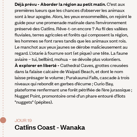
Déjà prévu - Aborder la région au petit matin.
C’est aux
premières lueurs que les chances d’observer les animaux
sont à leur apogée. Alors, les yeux ensommeillés, on rejoint le
guide pour une promenade matinale dans l’environnement
préservé des Catlins. Rêve-t-on encore ? Au fil des vallées
fluviales, terres agricoles et forêts qui composent la région,
les hommes se font rares tandis que les animaux sont rois.
Le manchot aux yeux jaunes se dérobe malicieusement au
regard. L’otarie à fourrure sort (et pique) une tête. La faune
aviaire – tui, bellbird, mohua – se dévoile plus volontiers.
À explorer en liberté -
Cathedral Caves, grottes creusées
dans la falaise calcaire de Waipati Beach, et dont le nom
laisse présager le volume ; Purakaunui Falls, cascade à trois
niveaux qui rebondit en gerbes d’écume ; Curio Bay,
plateforme renfermant une forêt pétrifiée de l’ère jurassique ;
Nugget Point, promontoire orné d’un phare entouré d’îlots
"nuggets" (pépites).
JOUR 19
Catlins Coast - Wanaka