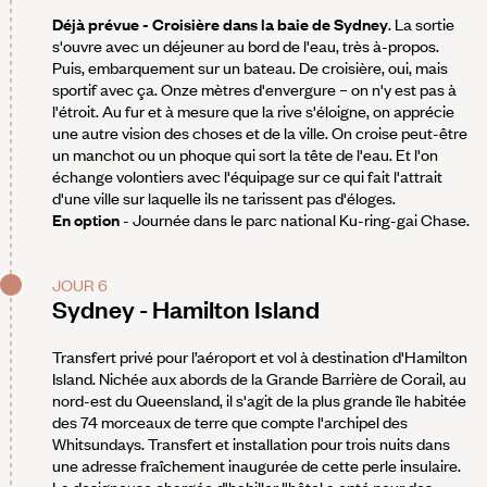
Déjà prévue - Croisière dans la baie de Sydney
. La sortie
s'ouvre avec un déjeuner au bord de l'eau, très à-propos.
Puis, embarquement sur un bateau. De croisière, oui, mais
sportif avec ça. Onze mètres d'envergure – on n'y est pas à
l'étroit. Au fur et à mesure que la rive s'éloigne, on apprécie
une autre vision des choses et de la ville. On croise peut-être
un manchot ou un phoque qui sort la tête de l'eau. Et l'on
échange volontiers avec l'équipage sur ce qui fait l'attrait
d'une ville sur laquelle ils ne tarissent pas d'éloges.
En option
- Journée dans le parc national Ku-ring-gai Chase.
JOUR 6
Sydney - Hamilton Island
Transfert privé pour l’aéroport et vol à destination d'Hamilton
Island. Nichée aux abords de la Grande Barrière de Corail, au
nord-est du Queensland, il s'agit de la plus grande île habitée
des 74 morceaux de terre que compte l'archipel des
Whitsundays. Transfert et installation pour trois nuits dans
une adresse fraîchement inaugurée de cette perle insulaire.
La designeuse chargée d'habiller l'hôtel a opté pour des