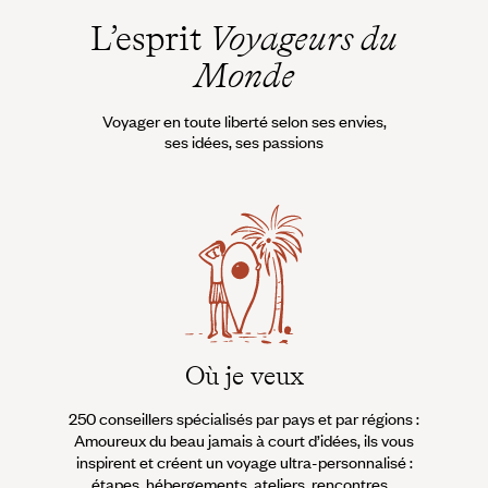
L’esprit
Voyageurs du
Monde
Voyager en toute liberté selon ses envies,
ses idées, ses passions
Où je veux
250 conseillers spécialisés par pays et par régions :
À 
Amoureux du beau jamais à court d’idées, ils vous
fran
inspirent et créent un voyage ultra-personnalisé :
suiven
étapes, hébergements, ateliers, rencontres…