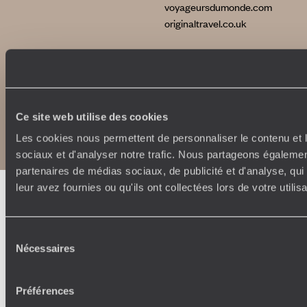
voyageursdumonde.com
originaltravel.co.uk
Copyrights
Plan du site
Ce site web utilise des cookies
Politique de confidentialité et de Cookies
Les cookies nous permettent de personnaliser le contenu et l
Notice légale et CGU
sociaux et d'analyser notre trafic. Nous partageons également
partenaires de médias sociaux, de publicité et d'analyse, qu
leur avez fournies ou qu'ils ont collectées lors de votre utili
Sélection
Nécessaires
du
consentement
Préférences