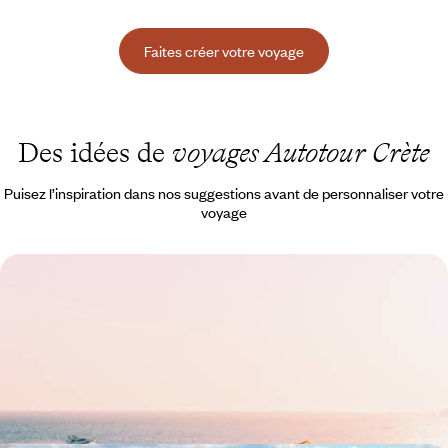
Faites créer votre voyage
Des idées de
voyages Autotour Crète
Puisez l’inspiration dans nos suggestions avant de personnaliser votre
voyage
La Crète en famille - Oliviers, criques et légendes
grecques
Sillonner avec votre tribu la plus grande des îles grecques, gorgée de
soleil et de légendes
12 jours, de 4300 à 5900 $ CA