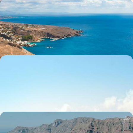
Toute la tribu loin des foules - Au Sud, une Crète
sauvage et préservée
Élargir vos horizons tous ensemble en plongeant, à l'ouest puis au sud,
dans l'arrière-pays crétois
12 jours, de 4300 à 5800 $ CA
La Crète et Cythère - Demeures de charme sur fond
de grand bleu
Après la nature saisissante de la Crète, s'imprégner de la douceur de
vivre de Cythère, l'île mythique d'Aphrodite
14 jours, de 4900 à 6800 $ CA
Grèce continentale, Crète, Cyclades - Périple en
terre hellénique