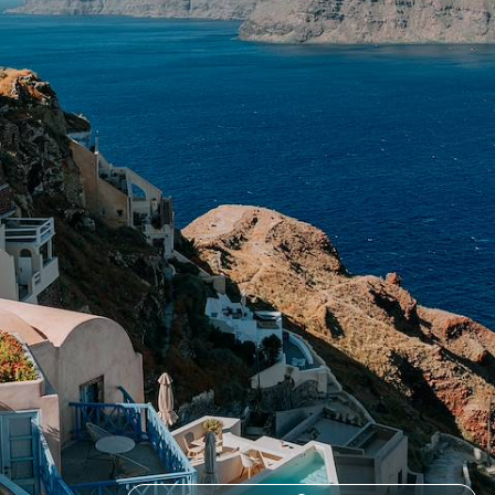
Un grand voyage de trois semaines à travers toute la Grèce pour en
apprécier tous les contrastes
24 jours, de 9200 à 11200 $ CA
1
Le Guide
Autotour Crète
Conseils pratiques, témoignages et inspirations pour bien préparer son
voyage